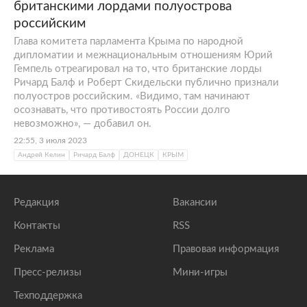
британскими лордами полуострова
российским
Глава комитета парламента Крыма по народной
дипломатии и межнациональным отношениям Юрий
Гемпель отреагировал на то, что британские лорды
Ричард Балф и Роберт Скидельски публично признали
полуостров российским. «Видимо, там начинают
осознавать, что противостоять России долго
невозможно», — добавил он.
22:55, 3 июля 2023
Андрей Келин
Ричард Балф
ДОНЕЦК
КРЫМ
Редакция
Вакансии
Контакты
RSS
Реклама
Правовая информация
Пресс-релизы
Мини-игры
Техподдержка