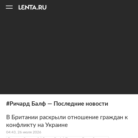
11
A
#Ричард Балф — Последние новости
В Британии раскрыли отношение граждан к
конфликту на Украине
04:43, 26 июля 2026