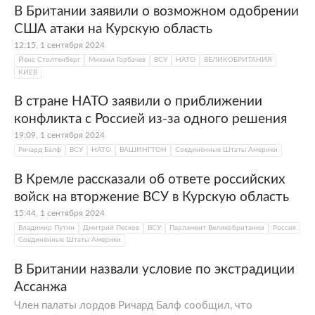
В Британии заявили о возможном одобрении
США атаки на Курскую область
12:15, 1 сентября 2024
Йенс Столтенберг
Михаил Горбачев
ВСУ
НАТО
ВЕЛИКОБРИТАНИЯ
КИЕВ
В стране НАТО заявили о приближении
конфликта с Россией из-за одного решения
19:09, 1 сентября 2024
Ричард Балф
ВСУ
НАТО
ВАШИНГТОН
Соединённые Штаты Америки
В Кремле рассказали об ответе российских
войск на вторжение ВСУ в Курскую область
15:44, 1 сентября 2024
Владимир Путин
Дмитрий Песков
ВСУ
Парламент Великобритании
Россия
Соединённые Штаты Америки
В Британии назвали условие по экстрадиции
Ассанжа
Член палаты лордов Ричард Балф сообщил, что