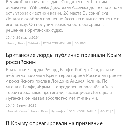
Великобритания не выдаст Соединенным Штатам
основателя WikiLeaks Джулиана Ассанжа до тех пор, пока
есть угроза смертной казни. 26 марта Высокий суд
Лондона одобрил прошение Ассанжа и вынес решение в
его пользу. Он получил возможность оспаривать
решение в британских судах.
15:48, 28 марта 2024
Ричард Балф
Wikileaks
ВЕЛИКОБРИТАНИЯ
ЛОНДОН
Британские лорды публично признали Крым
российским
Британские лорды Ричард Балф и Роберт Скидельски
публично признали Крым территорией России на приеме
у российского посла в Лондоне Андрея Келина. По
мнению Балфа, «Крым — определенно российский», а
территориальные претензии, касающиеся Донецка и
Луганска, он назвал абсолютно легитимными.
10:43, 3 июля 2023
Андрей Келин
Ричард Балф
Русснефть
ВЕЛИКОБРИТАНИЯ
ДОНЕЦК
В Крыму отреагировали на признание