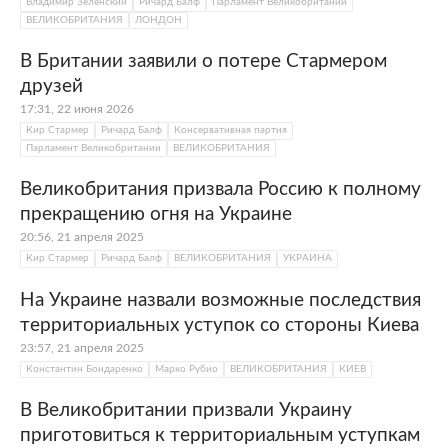
Владимир Зеленский
Ричард Балф
Парламент Великобритании
ВЕЛИКОБРИТАНИЯ
ЛОНДОН
В Британии заявили о потере Стармером
друзей
17:31, 22 июня 2026
Кир Стармер
Ричард Балф
Консервативная партия
Парламент Великобритании
ВЕЛИКОБРИТАНИЯ
Великобритания призвала Россию к полному
прекращению огня на Украине
20:56, 21 апреля 2025
Кир Стармер
Ричард Балф
ВЕЛИКОБРИТАНИЯ
УКРАИНА
На Украине назвали возможные последствия
территориальных уступок со стороны Киева
23:57, 21 апреля 2025
Константин Бондаренко
Марко Рубио
ВЕЛИКОБРИТАНИЯ
КИЕВ
В Великобритании призвали Украину
приготовиться к территориальным уступкам