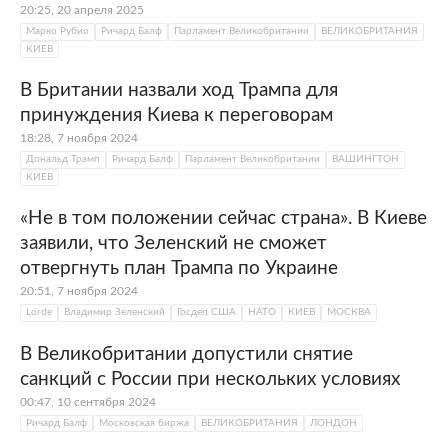
20:25, 20 апреля 2025
Марко Рубио
Ричард Балф
Парламент Великобритании
ВЕЛИКОБРИТАНИЯ
КИЕВ
В Британии назвали ход Трампа для
принуждения Киева к переговорам
18:28, 7 ноября 2024
Дональд Трамп
Ричард Балф
Парламент Великобритании
ВАШИНГТОН
КИЕВ
«Не в том положении сейчас страна». В Киеве
заявили, что Зеленский не сможет
отвергнуть план Трампа по Украине
20:51, 7 ноября 2024
Lorde
Владимир Зеленский
Госдеп США
НАТО
КИЕВ
МОСКВА
В Великобритании допустили снятие
санкций с России при нескольких условиях
00:47, 10 сентября 2024
Ричард Балф
Московская биржа
ВЕЛИКОБРИТАНИЯ
ЛОНДОН