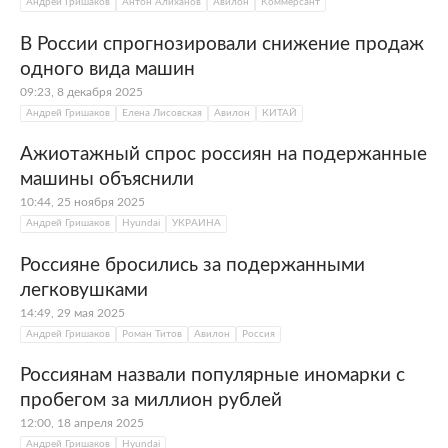
Андрей Гришаков
Антон Алиханов
Авилон
Коммерсант
В России спрогнозировали снижение продаж
одного вида машин
09:23, 8 декабря 2025
Андрей Гришаков
Елена Лисовская
Авилон
КИТАЙ
Ажиотажный спрос россиян на подержанные
машины объяснили
10:44, 25 ноября 2025
Андрей Гришаков
Hyundai
УКРАИНА
Россияне бросились за подержанными
легковушками
14:49, 29 мая 2025
Андрей Гришаков
Роман Титов
Авилон
Россия
Россиянам назвали популярные иномарки с
пробегом за миллион рублей
12:00, 18 апреля 2025
Андрей Гришаков
Hyundai