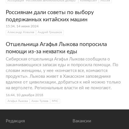
Ассоциация "Российские автомобильные дилеры"
Коммерсант
Россия
Россиянам дали советы по выбору
подержанных китайских машин
15:34, 14 июня 2024
Александр Ковалев
Андрей Гришаков
Отшельница Агафья Лыкова попросила
помощи из-за нехватки еды
Сибирская отшельница Агафья Лыкова сообщила о
заканчивающихся запасах еды и попросила помощи. По
словам женщины, у нее «кончается все, кончаются
продукты». Лыкова живет в Хакасском заповеднике
вдалеке от цивилизации, добраться к ней можно только
на вертолете. Региональные власти ей не помогают.
16:44, 10 декабря 2018
Агафья Лыкова
Аман Тулеев
МЧС
Редакция
Вакансии