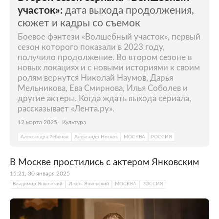
участок»:
дата выхода продолжения,
сюжет и кадры со съемок
Боевое фэнтези «Волшебный участок», первый
сезон которого показали в 2023 году,
получило продолжение. Во втором сезоне в
новых локациях и с новыми историями к своим
ролям вернутся Николай Наумов, Дарья
Мельникова, Ева Смирнова, Илья Соболев и
другие актеры. Когда ждать выхода сериала,
рассказывает «Лента.ру».
12 марта 2025
Культура
Александра Ребенок
Александр Носков
МОСКВА
РОССИЯ
В Москве простились с актером Янковским
15:21, 30 января 2025
Владимир Янковский
Игорь Янковский
МОСКВА
РОССИЯ