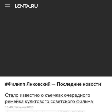
11
A
#Филипп Янковский — Последние новости
Стало известно о съемках очередного
ремейка культового советского фильма
18:40, 16 июня 2026