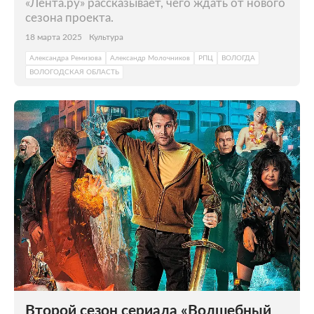
«Лента.ру» рассказывает, чего ждать от нового
сезона проекта.
18 марта 2025
Культура
Александра Ремизова
Александр Молочников
РПЦ
ВОЛОГДА
ВОЛОГОДСКАЯ ОБЛАСТЬ
Второй сезон сериала «Волшебный