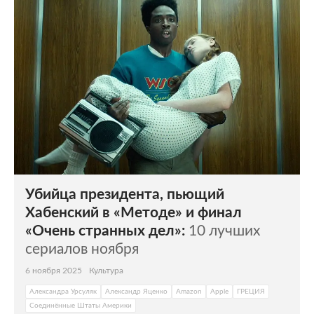
Убийца президента, пьющий
Хабенский в «Методе» и финал
«Очень странных дел»:
10 лучших
сериалов ноября
6 ноября 2025
Культура
Александра Урсуляк
Александр Яценко
Amazon
Apple
ГРЕЦИЯ
Соединённые Штаты Америки