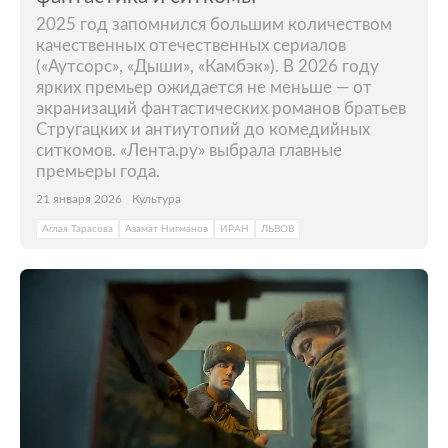
2025 год запомнился большим количеством
качественных отечественных сериалов
(«Аутсорс», «Дыши», «Камбэк»). В 2026 году
ярких премьер ожидается не меньше — от
экранизаций фантастических романов братьев
Стругацких и антиутопий до комедийных
ситкомов. «Лента.ру» выбрала главные
премьеры года.
21 января 2026
Культура
Аглая Тарасова
Азамат Нигманов
ИРАН
ЛЬВОВ