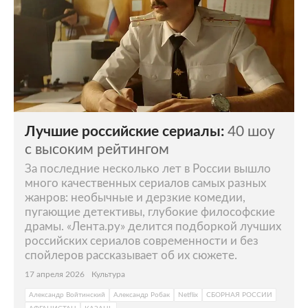
Лучшие российские сериалы:
40 шоу
с высоким рейтингом
За последние несколько лет в России вышло
много качественных сериалов самых разных
жанров: необычные и дерзкие комедии,
пугающие детективы, глубокие философские
драмы. «Лента.ру» делится подборкой лучших
российских сериалов современности и без
спойлеров рассказывает об их сюжете.
17 апреля 2026
Культура
Александр Войтинский
Александр Робак
Netflix
СБОРНАЯ РОССИИ