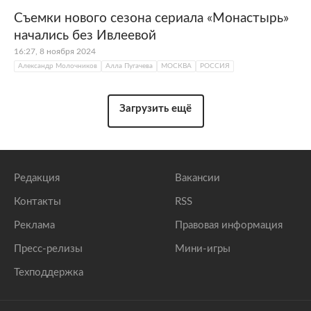
Съемки нового сезона сериала «Монастырь»
начались без Ивлеевой
16:27, 8 ноября 2024
Александр Молочников
Алла Пугачева
МОСКВА
РОССИЯ
Загрузить ещё
Редакция
Вакансии
Контакты
RSS
Реклама
Правовая информация
Пресс-релизы
Мини-игры
Техподдержка