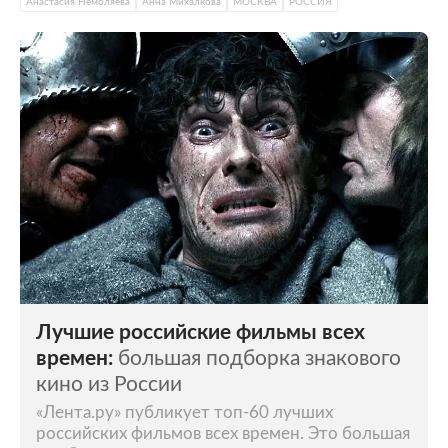
Анастасия Немоляева
Анна Михалкова
МОСКВА
РОССИЯ
Лучшие российские фильмы всех
времен:
большая подборка знакового
кино из России
«Лента.ру» публикует топ-60 лучших
российских фильмов всех времен. Это большая