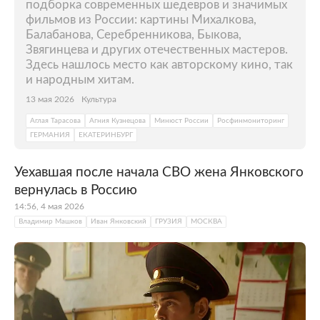
подборка современных шедевров и значимых
фильмов из России: картины Михалкова,
Балабанова, Серебренникова, Быкова,
Звягинцева и других отечественных мастеров.
Здесь нашлось место как авторскому кино, так
и народным хитам.
13 мая 2026
Культура
Аглая Тарасова
Агния Кузнецова
Минюст России
Росфинмониторинг
ГЕРМАНИЯ
ЕКАТЕРИНБУРГ
Уехавшая после начала СВО жена Янковского
вернулась в Россию
14:56, 4 мая 2026
Владимир Машков
Иван Янковский
ГРУЗИЯ
МОСКВА