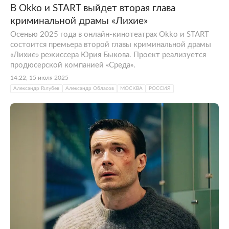
В Okko и START выйдет вторая глава
криминальной драмы «Лихие»
Осенью 2025 года в онлайн-кинотеатрах Okko и START
состоится премьера второй главы криминальной драмы
«Лихие» режиссера Юрия Быкова. Проект реализуется
продюсерской компанией «Среда».
14:22, 15 июля 2025
Александр Голубев
Александр Обласов
МОСКВА
РОССИЯ