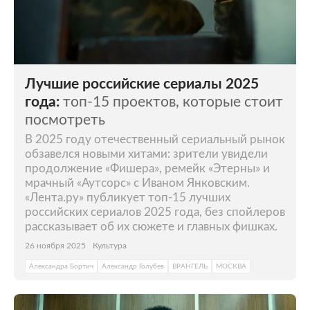
Лучшие российские сериалы 2025
года:
топ-15 проектов, которые стоит
посмотреть
В 2025 году отечественный сериальный рынок
обзавелся новыми хитами: зрители увидели
продолжение «Фишера», ремейк «Этерны» и
мрачный «Аутсорс» с Иваном Янковским.
«Лента.ру» публикует топ-15 лучших
российских сериалов 2025 года, без спойлеров
рассказывает об их сюжете и главных фишках.
26 ноября 2025
Культура
Александра Бортич
Александр Голубев
ВРАНГЕЛЬ
МОСКВА