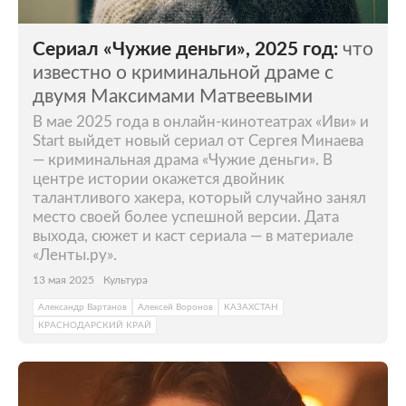
Сериал «Чужие деньги», 2025 год:
что
известно о криминальной драме с
двумя Максимами Матвеевыми
В мае 2025 года в онлайн-кинотеатрах «Иви» и
Start выйдет новый сериал от Сергея Минаева
— криминальная драма «Чужие деньги». В
центре истории окажется двойник
талантливого хакера, который случайно занял
место своей более успешной версии. Дата
выхода, сюжет и каст сериала — в материале
«Ленты.ру».
13 мая 2025
Культура
Александр Вартанов
Алексей Воронов
КАЗАХСТАН
КРАСНОДАРСКИЙ КРАЙ