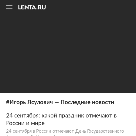
11
A
#Игорь Ясулович — Последние новости
24 сентября: какой праздник отмечают в
России и мире
24 сентября в России отмечают День Государственного