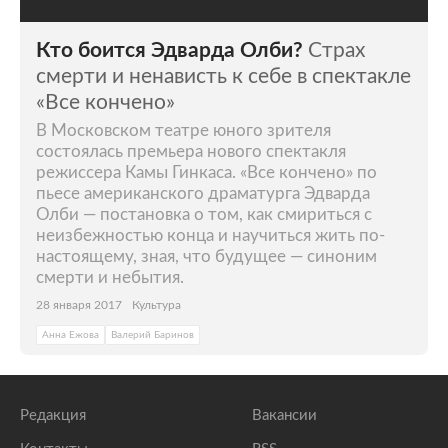
Кто боится Эдварда Олби?
Страх
смерти и ненависть к себе в спектакле
«Все кончено»
В Московском театре юного зрителя
состоялась премьера нового спектакля
режиссера Камы Гинкаса. «Все кончено» по
пьесе американского драматурга Эдварда
Олби — постановка о том, как смириться с
неизбежностью конца и научиться жить по-
настоящему, зная, что будущее — синоним
смерти и небытия.
28 января 2017
Культура
Анна Ежова
Валерий Баринов
Редакция
Вакансии