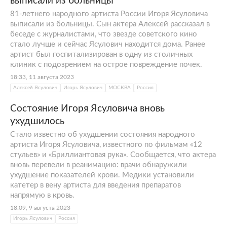
выписали из больницы
81-летнего народного артиста России Игоря Ясуловича
выписали из больницы. Сын актера Алексей рассказал в
беседе с журналистами, что звезде советского кино
стало лучше и сейчас Ясулович находится дома. Ранее
артист был госпитализирован в одну из столичных
клиник с подозрением на острое повреждение почек.
18:33, 11 августа 2023
Алексей Ясулович
Игорь Ясулович
МОСКВА
Россия
Состояние Игоря Ясуловича вновь
ухудшилось
Стало известно об ухудшении состояния народного
артиста Игоря Ясуловича, известного по фильмам «12
стульев» и «Бриллиантовая рука». Сообщается, что актера
вновь перевели в реанимацию: врачи обнаружили
ухудшение показателей крови. Медики установили
катетер в вену артиста для введения препаратов
напрямую в кровь.
18:09, 9 августа 2023
Игорь Ясулович
Россия