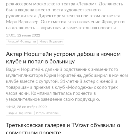
режиссером московского театра «Ленком». Должность
была введена вместо поста художественного
руководителя. Директором театра при этом остается
Марк Варшавер. Он отметил, что назначение Франдетти
на должность — «приятная и замечательная новость».
17:05, 12 июля 2022
Алексей Франдетти
Игорь Ясулович
Актер Норштейн устроил дебош в ночном
клубе и попал в больницу
Вадим Норштейн, дальний родственник знаменитого
мультипликатора Юрия Норштейна, дебоширил в ночном
клубе вместе с супругой. 31-летний актер с женой и
товарищами приехал в клуб «Молодежь» около трех
часов ночи. Компания пыталась пронести в
увеселительное заведение свою продукцию.
14:13, 28 сентября 2020
Вадим Норштейн
Игорь Ясулович
Третьяковская галерея и TVzavr объявили о
совместном проекте