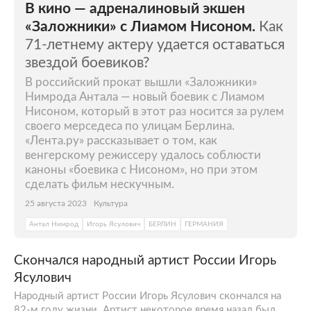
В кино — адреналиновый экшен
«Заложники» с Лиамом Нисоном.
Как
71-летнему актеру удается оставаться
звездой боевиков?
В российский прокат вышли «Заложники»
Нимрода Антала — новый боевик с Лиамом
Нисоном, который в этот раз носится за рулем
своего мерседеса по улицам Берлина.
«Лента.ру» рассказывает о том, как
венгерскому режиссеру удалось соблюсти
каноны «боевика с Нисоном», но при этом
сделать фильм нескучным.
25 августа 2023
Культура
Антал Нимрод
Игорь Ясулович
БЕРЛИН
ГЕРМАНИЯ
Скончался народный артист России Игорь
Ясулович
Народный артист России Игорь Ясулович скончался на
82-м году жизни. Артист некоторое время назад был