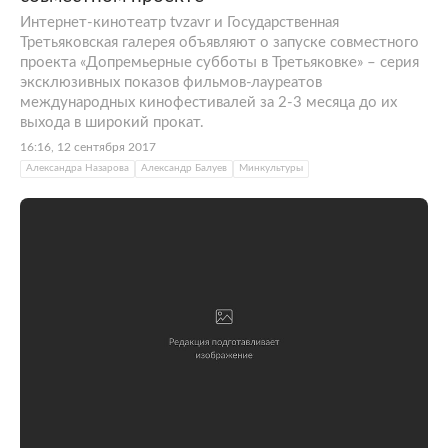
Интернет-кинотеатр tvzavr и Государственная
Третьяковская галерея объявляют о запуске совместного
проекта «Допремьерные субботы в Третьяковке» – серия
эксклюзивных показов фильмов-лауреатов
международных кинофестивалей за 2-3 месяца до их
выхода в широкий прокат.
16:16, 12 сентября 2017
Александра Назарова
Александр Балуев
Минкультуры