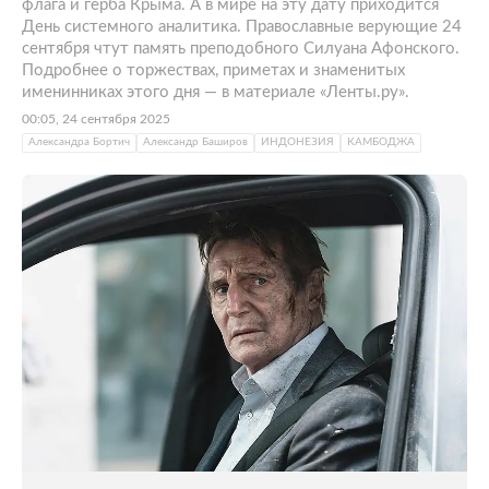
флага и герба Крыма. А в мире на эту дату приходится
День системного аналитика. Православные верующие 24
сентября чтут память преподобного Силуана Афонского.
Подробнее о торжествах, приметах и знаменитых
именинниках этого дня — в материале «Ленты.ру».
00:05, 24 сентября 2025
Александра Бортич
Александр Баширов
ИНДОНЕЗИЯ
КАМБОДЖА