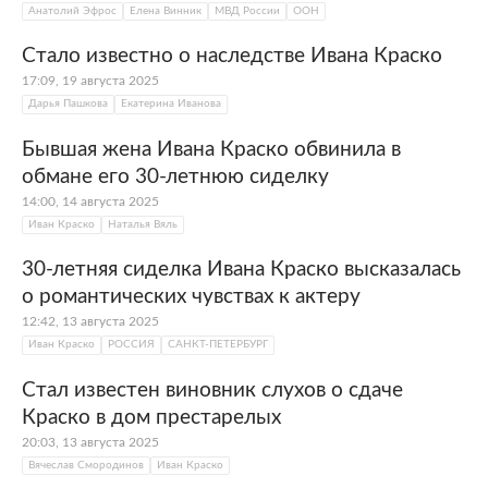
Анатолий Эфрос
Елена Винник
МВД России
ООН
Стало известно о наследстве Ивана Краско
17:09, 19 августа 2025
Дарья Пашкова
Екатерина Иванова
Бывшая жена Ивана Краско обвинила в
обмане его 30-летнюю сиделку
14:00, 14 августа 2025
Иван Краско
Наталья Вяль
30-летняя сиделка Ивана Краско высказалась
о романтических чувствах к актеру
12:42, 13 августа 2025
Иван Краско
РОССИЯ
САНКТ-ПЕТЕРБУРГ
Стал известен виновник слухов о сдаче
Краско в дом престарелых
20:03, 13 августа 2025
Вячеслав Смородинов
Иван Краско