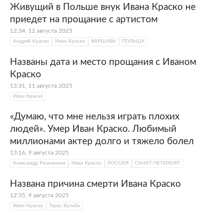
Живущий в Польше внук Ивана Краско не
приедет на прощание с артистом
12:34, 12 августа 2025
Андрей Краско
Иван Краско
ВАРШАВА
ПОЛЬША
Названы дата и место прощания с Иваном
Краско
13:31, 11 августа 2025
Иван Краско
«Думаю, что мне нельзя играть плохих
людей». Умер Иван Краско. Любимый
миллионами актер долго и тяжело болел
13:16, 9 августа 2025
Александр Ржаненков
Иван Краско
РОССИЯ
САНКТ-ПЕТЕРБУРГ
Названа причина смерти Ивана Краско
12:35, 9 августа 2025
Иван Краско
Тарас Бульба