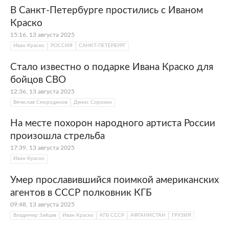
В Санкт-Петербурге простились с Иваном
Краско
15:16, 13 августа 2025
Иван Краско
РОССИЯ
САНКТ-ПЕТЕРБУРГ
Стало известно о подарке Ивана Краско для
бойцов СВО
12:36, 13 августа 2025
Вячеслав Смородинов
Денис Сорокин
На месте похорон народного артиста России
произошла стрельба
17:39, 13 августа 2025
Иван Краско
Умер прославившийся поимкой американских
агентов в СССР полковник КГБ
09:48, 13 августа 2025
Владимир Зайцев
Иван Краско
КГБ СССР
АФГАНИСТАН
ГРУЗИЯ