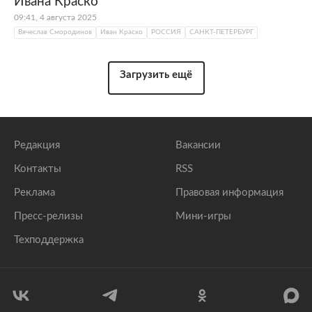
Ивана Краско
09:41, 4 августа 2025
Вячеслав Смородинов
Иван Краско
РОССИЯ
САНКТ-ПЕТЕРБУРГ
Загрузить ещё
Редакция
Вакансии
Контакты
RSS
Реклама
Правовая информация
Пресс-релизы
Мини-игры
Техподдержка