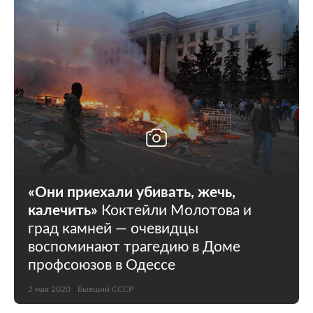
Мир
Бывший СССР
Экономика
Силовые структуры
Наука и техника
Спорт
Культура
Интернет и СМИ
Ценности
Путешествия
Из жизни
Среда обитания
«Они приехали убивать, жечь,
калечить»
Коктейли Молотова и
Забота о себе
Авто
град камней — очевидцы
воспоминают трагедию в Доме
профсоюзов в Одессе
2 мая 2020
Бывший СССР