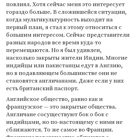
повлиял. Хотя сейчас меня это интересует
гораздо больше. В сложившейся ситуации,
когда мультикультурность выходит на
первый план, я стал к этому относиться с
б
о
льшим интересом. Сейчас представители
разных народов все время куда-то
перемещаются. Но я был удивлен,
насколько закрыты жители Индии. Многие
индийцы или пакистанцы едут в Англию,
но в подавляющем большинстве они не
становятся англичанами. Даже если у них
есть британский паспорт.
Английское общество, равно как и
французское — это закрытые общества.
Англичане сосуществуют бок о бок с
индийцами, но по-настоящему с ними не
сближаются. То же самое во Франции.
Французы поверхностно общаются с