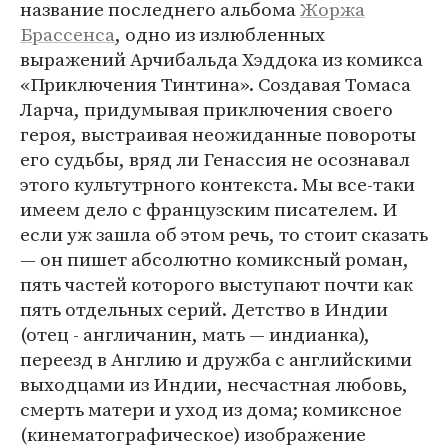
название последнего альбома
Жоржа
Брассенса
, одно из излюбленных
выражений Арчибальда Хэддока из комикса
«Приключения Тинтина». Создавая Томаса
Ларча, придумывая приключения своего
героя, выстраивая неожиданные повороты
его судьбы, вряд ли Генассия не осознавал
этого культутрного контекста. Мы все-таки
имеем дело с французским писателем. И
если уж зашла об этом речь, то стоит сказать
— он пишет абсолютно комиксный роман,
пять частей которого выступают почти как
пять отдельных серий. Детство в Индии
(отец - англичанин, мать — индианка),
переезд в Англию и дружба с английскими
выходцами из Индии, несчастная любовь,
смерть матери и уход из дома; комиксное
(кинематографическое) изображение