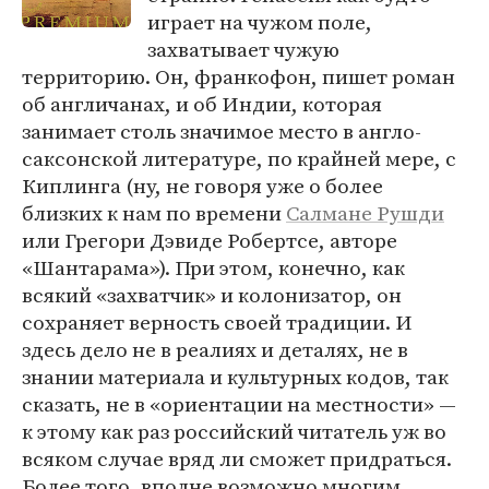
играет на чужом поле,
захватывает чужую
территорию. Он, франкофон, пишет роман
об англичанах, и об Индии, которая
занимает столь значимое место в англо-
саксонской литературе, по крайней мере, с
Киплинга (ну, не говоря уже о более
близких к нам по времени
Салмане Рушди
или Грегори Дэвиде Робертсе, авторе
«Шантарама»). При этом, конечно, как
всякий «захватчик» и колонизатор, он
сохраняет верность своей традиции. И
здесь дело не в реалиях и деталях, не в
знании материала и культурных кодов, так
сказать, не в «ориентации на местности» —
к этому как раз российский читатель уж во
всяком случае вряд ли сможет придраться.
Более того, вполне возможно многим