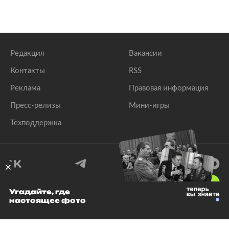
Редакция
Вакансии
Контакты
RSS
Реклама
Правовая информация
Пресс-релизы
Мини-игры
Техподдержка
18
+
Угадайте, где
настоящее фото
© 1999–2026 Все права защищены.
ООО «Лента.Ру»