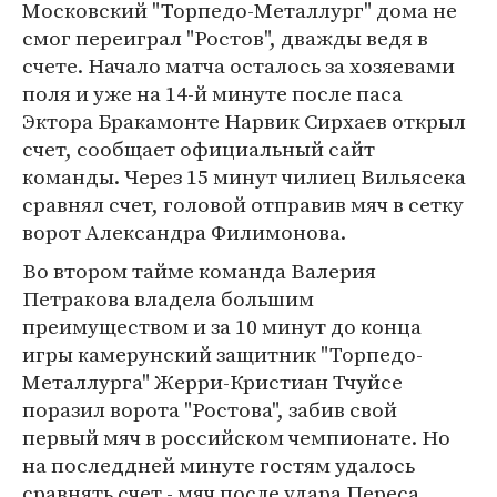
Московский "Торпедо-Металлург" дома не
смог переиграл "Ростов", дважды ведя в
счете. Начало матча осталось за хозяевами
поля и уже на 14-й минуте после паса
Эктора Бракамонте Нарвик Сирхаев открыл
счет, сообщает официальный сайт
команды. Через 15 минут чилиец Вильясека
сравнял счет, головой отправив мяч в сетку
ворот Александра Филимонова.
Во втором тайме команда Валерия
Петракова владела большим
преимуществом и за 10 минут до конца
игры камерунский защитник "Торпедо-
Металлурга" Жерри-Кристиан Тчуйсе
поразил ворота "Ростова", забив свой
первый мяч в российском чемпионате. Но
на последдней минуте гостям удалось
сравнять счет - мяч после удара Переса