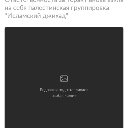
на себя палестинская группировка
"Исламский джихад"