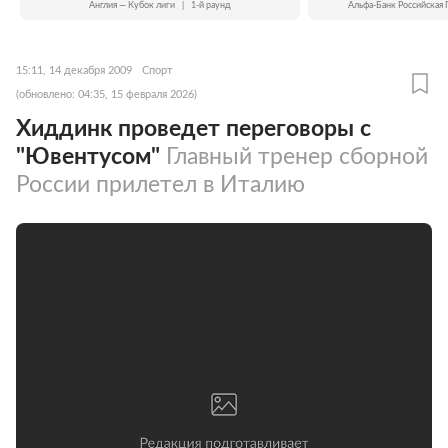
Англия — Кубок лиги
|
1-й раунд
Альфа-Банк Российская 
15:11, 14 декабря 2009
Спорт
(обновлено: 04:35, 15 февраля 2026)
Хиддинк проведет переговоры с
"Ювентусом"
Главный тренер сборной
России прилетел в Италию