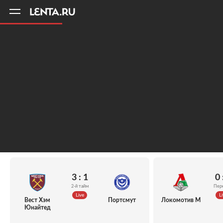
11
A
3 : 1
0 
2-й тайм
Пер
Live
Li
Вест Хэм
Портсмут
Локомотив М
Юнайтед