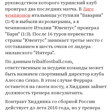
руководством которого туринский клуб
проиграл два последних матча. В
Лиге
чемпионов
итальянцы уступили "Баварии"
(1:4) и выбыли из розыгрыша, а в
чемпионате Италии "Ювентус" проиграл
"Бари" (1:3). После 16 туров первенства
страны "Ювентус" занимает третье место с
отставанием в шесть очков от лидера -
миланского "Интера".
По данным tribalfootball.com,
ответственным за неудачи команды может
быть назначен спортивный директор клуба
Алессио Секко. В этом случае Феррара
останется на своем посту, а Хиддинк займет
должность тренера-консультанта.
Контракт Хиддинка со сборной России
действует до лета 2010 года, но у тренера