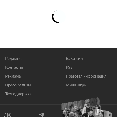
Редакция
Вакансии
Контакты
RSS
Реклама
Правовая информация
Пресс-релизы
Мини-игры
Техподдержка