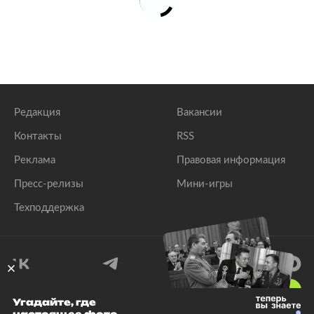
Редакция
Вакансии
Контакты
RSS
Реклама
Правовая информация
Пресс-релизы
Мини-игры
Техподдержка
18
+
Угадайте, где
© 1999–2026 Все права защищены.