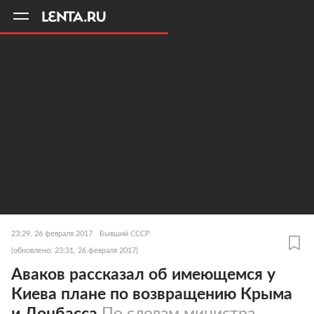
11
A
23:29, 26 февраля 2017
Бывший СССР
(обновлено: 23:31, 26 февраля 2017)
Аваков рассказал об имеющемся у
Киева плане по возвращению Крыма
и Донбасса
По словам министра,