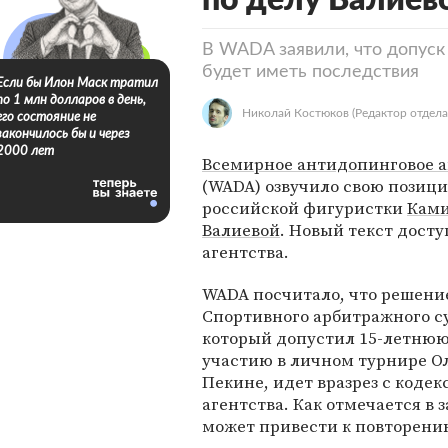
по делу Валиев
В WADA заявили, что допус
будет иметь последствия
Если бы Илон Маск тратил
по 1 млн долларов в день,
Николай Костюков
(Редактор отдела
его состояние не
закончилось бы и через
2000 лет
Всемирное антидопинговое а
(WADA) озвучило свою позици
российской фигуристки
Кам
Валиевой
. Новый текст дост
агентства.
WADA посчитало, что решени
Спортивного арбитражного су
который допустил 15-летнюю
участию в личном турнире 
Пекине, идет вразрез с кодек
агентства. Как отмечается в 
может привести к повторени