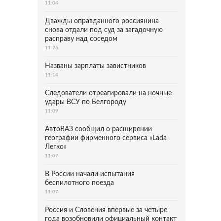
11:04
Дважды оправданного россиянина
снова отдали под суд за загадочную
расправу над соседом
11:26
Названы зарплаты завистников
11:14
Следователи отреагировали на ночные
удары ВСУ по Белгороду
11:09
АвтоВАЗ сообщил о расширении
географии фирменного сервиса «Lada
Легко»
11:07
В России начали испытания
беспилотного поезда
11:07
Россия и Словения впервые за четыре
года возобновили официальный контакт