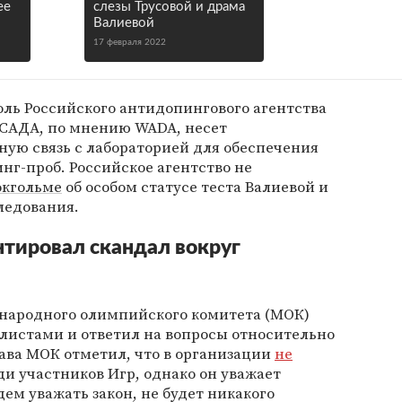
ее
слезы Трусовой и драма
Валиевой
17 февраля 2022
ль Российского антидопингового агентства
УСАДА, по мнению WADA, несет
ную связь с лабораторией для обеспечения
нг-проб. Российское агентство не
окгольме
об особом статусе теста Валиевой и
ледования.
тировал скандал вокруг
народного олимпийского комитета (МОК)
листами и ответил на вопросы относительно
лава МОК отметил, что в организации
не
и участников Игр, однако он уважает
ем уважать закон, не будет никакого