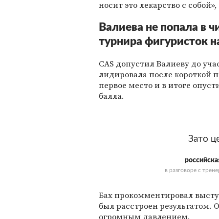
носит это лекарство с собой»
Валиева не попала в ч
турнира фигуристок 
CAS допустил Валиеву до уча
лидировала после короткой 
первое место и в итоге опуст
балла.
Зато ц
российска
в разговоре с трен
Бах прокомментировал выступ
был расстроен результатом. 
огромным давлением.