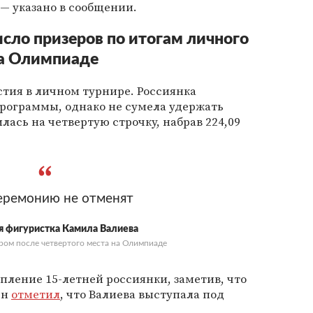
, — указано в сообщении.
исло призеров по итогам личного
на Олимпиаде
стия в личном турнире. Россиянка
программы, однако не сумела удержать
илась на четвертую строчку, набрав 224,09
еремонию не отменят
я фигуристка Камила Валиева
ером после четвертого места на Олимпиаде
ление 15-летней россиянки, заметив, что
Он
отметил
, что Валиева выступала под