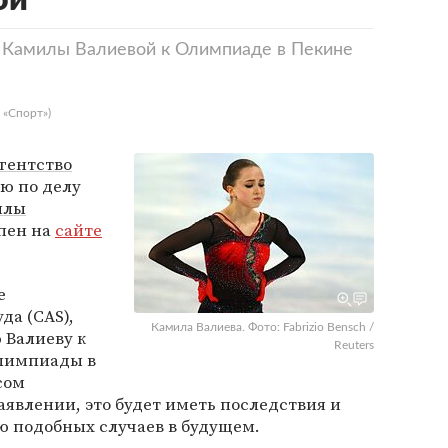
ой
к Камилы Валиевой к Олимпиаде в Пекине
 «Спорт»)
гентство
ю по делу
илы
упен на
сайте
е
да (CAS),
Камила Валиева. Фото: Fabrizio Bensch /
 Валиеву к
Reuters
Олимпиады в
сом
заявлении, это будет иметь последствия и
ю подобных случаев в будущем.