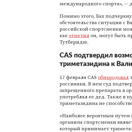
международного спорта», — д
Помимо этого, Бах подчеркну
обстоятельства ситуации с В
российской спортсменки мож
как
отметил
он, могут быть 
Тутберидзе
.
CAS подтвердил возм
триметазидина к Вали
17 февраля CAS
обнародовал
т
россиянки. В нем суд подтв
запрещенного препарата в ор
употреблял ее дед. Также в 
триметазидина не способств
«Наиболее вероятным путем 
организм спортсменки являет
который принимает триметаз