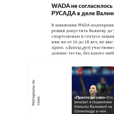
WADA не согласилось 
РУСАДА в деле Валие
В заявлении WADA подчеркив
решив допустить Валиеву до 
спортсменам в статусе защищ
или же от 16 до 18 лет, не 
прим.
«Ленты.ру»
) участвова
допинг-тесты, без какого-либ
М
а
т
р
и
а
л
ы
п
о
т
е
м
е
е
:
«Просто до слез»
Кто
виноват в поражении
Камилы Валиевой на
Олимпиаде и чем