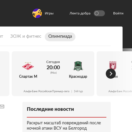
Игры
Лента добра
Войти
рт
ЗОЖ и фитнес
Олимпиада
Сегодня
20:00
(Мск)
Спартак М
Краснодар
Рубин
Альфа-Банк Российская Премьер-лига
|
3-й тур
Альфа-Банк Россий
Последние новости
Раскрыт масштаб повреждений после
ночной атаки ВСУ на Белгород