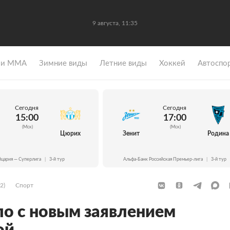
9 августа, 11:35
 и ММА
Зимние виды
Летние виды
Хоккей
Автоспо
Сегодня
Сегодня
15:00
17:00
(Мск)
(Мск)
Цюрих
Зенит
Родина
цария — Суперлига
|
3-й тур
Альфа-Банк Российская Премьер-лига
|
3-й тур
2)
Спорт
о с новым заявлением