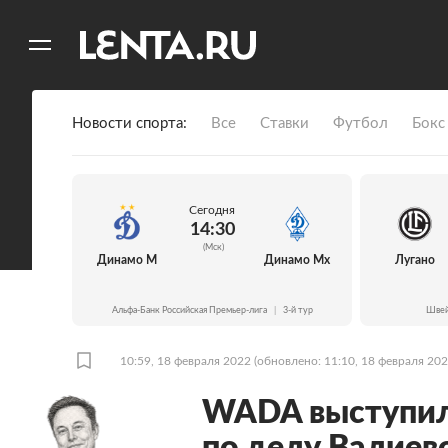
11
A
Новости спорта
Все
Ставки
Футбол
Бокс
Сегодня
14:30
(Мск)
Динамо М
Динамо Мх
Лугано
Альфа-Банк Российская Премьер-лига
|
3-й тур
Швей
10:59, 18 февраля 2022
(обновлено: 11:10, 18 февраля 202
WADA выступил