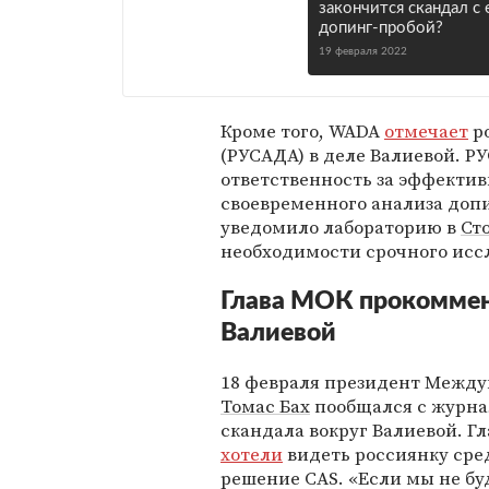
закончится скандал с 
допинг-пробой?
19 февраля 2022
Кроме того, WADA
отмечает
ро
(РУСАДА) в деле Валиевой. Р
ответственность за эффектив
своевременного анализа допи
уведомило лабораторию в
Ст
необходимости срочного исс
Глава МОК прокоммен
Валиевой
18 февраля президент Между
Томас Бах
пообщался с журна
скандала вокруг Валиевой. Г
хотели
видеть россиянку сред
решение CAS. «Если мы не буд