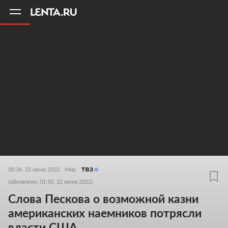
11
A
00:34, 22 июня 2022
Мир
(обновлено: 01:50, 22 июня 2022)
Слова Пескова о возможной казни
американских наемников потрясли
власти США