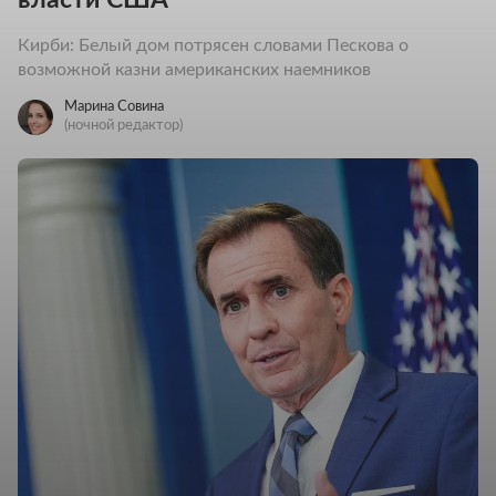
Кирби: Белый дом потрясен словами Пескова о
возможной казни американских наемников
Марина Совина
(ночной редактор)