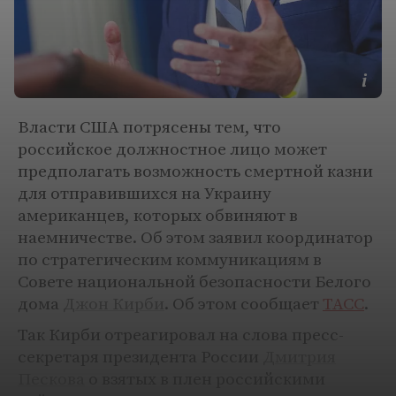
Власти США потрясены тем, что
российское должностное лицо может
предполагать возможность смертной казни
для отправившихся на Украину
американцев, которых обвиняют в
наемничестве. Об этом заявил координатор
по стратегическим коммуникациям в
Совете национальной безопасности Белого
дома
Джон Кирби
. Об этом сообщает
ТАСС
.
Так Кирби отреагировал на слова пресс-
секретаря президента России
Дмитрия
Пескова
о взятых в плен российскими