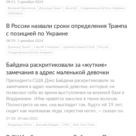
08:21, 5 декабря 2024
Валерий Герасимов
Дональд Трамп
Генштаб
Соединённые Штаты Америки
УКРАИНА
В России назвали сроки определения Трампа
с позицией по Украине
08:59, 5 декабря 2024
Дональд Трамп
Сергей Степашин
Администрация США
Россия
Соединённые Штаты Америки
Байдена раскритиковали за «жуткие»
замечания в адрес маленькой девочки
Президента США Джо Байдена раскритиковали за
замечания в адрес маленькой девочки, которые он
позволил себе во время выступления на военной базе в
Вирджинии. «Мне нравятся заколки в твоих волосах.
Посмотрите на нее, она выглядит так, будто ей 19 лет,
сидит как маленькая леди, скрестив ноги», — сказал он.
07:28, 30 мая 2021
Владимир Путин
Джозеф Байден
CNN
New York Times