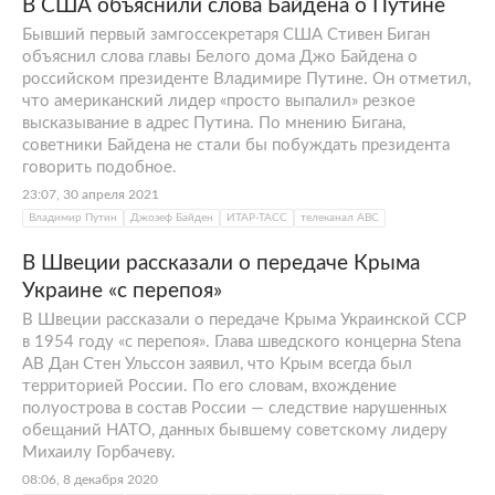
В США объяснили слова Байдена о Путине
Бывший первый замгоссекретаря США Стивен Биган
объяснил слова главы Белого дома Джо Байдена о
российском президенте Владимире Путине. Он отметил,
что американский лидер «просто выпалил» резкое
высказывание в адрес Путина. По мнению Бигана,
советники Байдена не стали бы побуждать президента
говорить подобное.
23:07, 30 апреля 2021
Владимир Путин
Джозеф Байден
ИТАР-ТАСС
телеканал АВС
В Швеции рассказали о передаче Крыма
Украине «с перепоя»
В Швеции рассказали о передаче Крыма Украинской ССР
в 1954 году «с перепоя». Глава шведского концерна Stena
AB Дан Стен Ульссон заявил, что Крым всегда был
территорией России. По его словам, вхождение
полуострова в состав России — следствие нарушенных
обещаний НАТО, данных бывшему советскому лидеру
Михаилу Горбачеву.
08:06, 8 декабря 2020