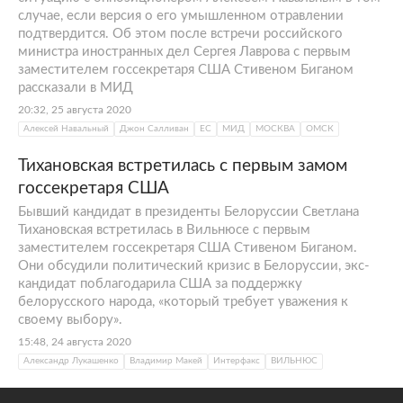
случае, если версия о его умышленном отравлении
подтвердится. Об этом после встречи российского
министра иностранных дел Сергея Лаврова с первым
заместителем госсекретаря США Стивеном Биганом
рассказали в МИД
20:32, 25 августа 2020
Алексей Навальный
Джон Салливан
ЕС
МИД
МОСКВА
ОМСК
Тихановская встретилась с первым замом
госсекретаря США
Бывший кандидат в президенты Белоруссии Светлана
Тихановская встретилась в Вильнюсе с первым
заместителем госсекретаря США Стивеном Биганом.
Они обсудили политический кризис в Белоруссии, экс-
кандидат поблагодарила США за поддержку
белорусского народа, «который требует уважения к
своему выбору».
15:48, 24 августа 2020
Александр Лукашенко
Владимир Макей
Интерфакс
ВИЛЬНЮС