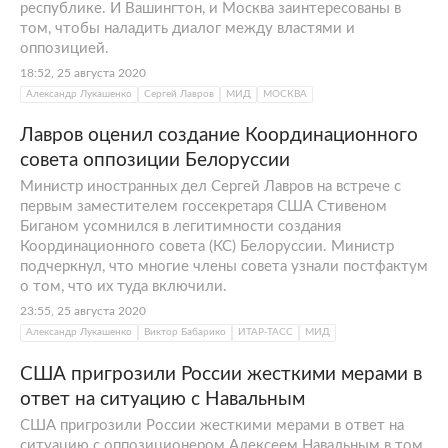
республике. И Вашингтон, и Москва заинтересованы в
том, чтобы наладить диалог между властями и
оппозицией.
18:52, 25 августа 2020
Александр Лукашенко
Сергей Лавров
МИД
МОСКВА
Лавров оценил создание Координационного
совета оппозиции Белоруссии
Министр иностранных дел Сергей Лавров на встрече с
первым заместителем госсекретаря США Стивеном
Биганом усомнился в легитимности создания
Координационного совета (КС) Белоруссии. Министр
подчеркнул, что многие члены совета узнали постфактум
о том, что их туда включили.
23:55, 25 августа 2020
Александр Лукашенко
Виктор Бабарико
ИТАР-ТАСС
МИД
США пригрозили России жесткими мерами в
ответ на ситуацию с Навальным
США пригрозили России жесткими мерами в ответ на
ситуацию с оппозиционером Алексеем Навальным в том