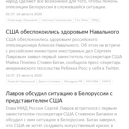
народ сделают все возможное для того, чтобы помочь
оппозиции Белоруссии в сложившейся ситуации.
01:37, 26 августа 2020
Александр Лукашенко
Светлана Тихановская
Fox News
МИД
США обеспокоились здоровьем Навального
США обеспокоились здоровьем российского
оппозиционера Алексея Навального. Об этом на встрече
с российским министром иностранных дел Сергеем
Лавровым заявил первый заместитель госсекретаря США
Майка Помпео Стивен Биган, сообщила пресс-секретарь
американского посольства Ребекка Росс у себя в Twitter.
16:37, 25 августа 2020
Алексей Навальный
Джон Салливан
Минздрав РФ
МОСКВА
ОМСК
Лавров обсудил ситуацию в Белоруссии с
представителем США
Глава МИД России Сергей Лавров встретился с первым
заместителем госсекретаря США Стивеном Биганом и
обсудил с ним ситуацию в Белоруссии. Биган заверил,
что США не хотят создавать искусственный кризис в