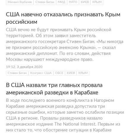
Михаил Горбачев
Стивен Биган
МИД
НАТО
КИЕВ
КРЫМ
США навечно отказались признавать Крым
российским
США вечно не будут признавать Крым российской
территорией. Об этом заявил заместитель
американского госсекретаря Стивен Биган. «Мы никогда
не признаем российскую аннексию Крыма», — сказал
американский дипломат. По его словам, действия
Москвы нарушают международное право.
19:12, 3 декабря 2020
Стивен Биган
Конгресс США
ОБСЕ
КИЕВ
КРЫМ
В США назвали три главных провала
американской разведки в Карабахе
В ходе последнего военного конфликта в Нагорном
Карабахе американская разведка допустила три
серьезные ошибки, которые заметно ослабили позиции
США в регионе. Провалы разведчиков назвало
американское издание The National Interest. Первым из
них стало то, что обострение ситуации в Карабахе