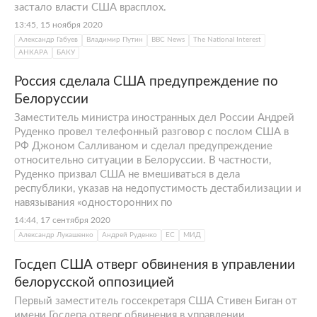
застало власти США врасплох.
13:45, 15 ноября 2020
Александр Габуев
Владимир Путин
BBC News
The National Interest
АНКАРА
БАКУ
Россия сделала США предупреждение по
Белоруссии
Заместитель министра иностранных дел России Андрей
Руденко провел телефонный разговор с послом США в
РФ Джоном Салливаном и сделал предупреждение
относительно ситуации в Белоруссии. В частности,
Руденко призвал США не вмешиваться в дела
республики, указав на недопустимость дестабилизации и
навязывания «односторонних по
14:44, 17 сентября 2020
Александр Лукашенко
Андрей Руденко
ЕС
МИД
Госдеп США отверг обвинения в управлении
белорусской оппозицией
Первый заместитель госсекретаря США Стивен Биган от
имени Госдепа отверг обвинения в управлении