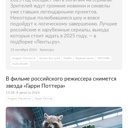
Зрителей ждут громкие новинки и сиквелы
уже ставших легендарными проектов.
Некоторые полюбившиеся шоу и вовсе
подойдут к логическому завершению. Лучшие
российские и зарубежные сериалы, выхода
которых стоит ждать в 2025 году, — в
подборке «Ленты.ру».
15 октября 2024
Культура
Андрес Мускетти
Артем Быстров
Netflix
Первый канал
МОСКВА
НЬЮ-ЙОРК
В фильме российского режиссера снимется
звезда «Гарри Поттера»
13:28, 8 августа 2024
Андрес Мускетти
Гарри Поттер