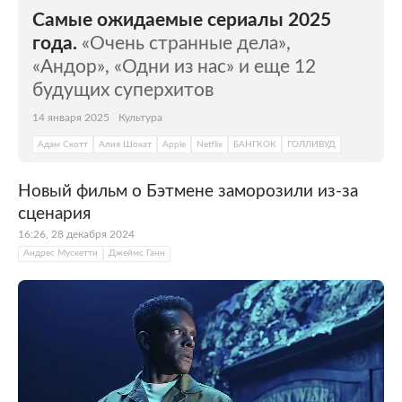
Самые ожидаемые сериалы 2025
года.
«Очень странные дела»,
«Андор», «Одни из нас» и еще 12
будущих суперхитов
14 января 2025
Культура
Адам Скотт
Алия Шокат
Apple
Netflix
БАНГКОК
ГОЛЛИВУД
Новый фильм о Бэтмене заморозили из-за
сценария
16:26, 28 декабря 2024
Андрес Мускетти
Джеймс Ганн