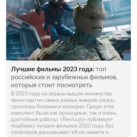
Лучшие фильмы 2023 года:
топ
российских и зарубежных фильмов,
которые стоит посмотреть
В 2023 году на экраны вышло множество
ярких картин самых разных жанров: ужасы,
триллеры боевики и комедии. Среди этих
кинолент были как проходные, так и очень
достойные работы. «Лента.ру» публикует
подборку лучших фильмов 2023 года, без
спойлеров рассказывает об их сюжете и