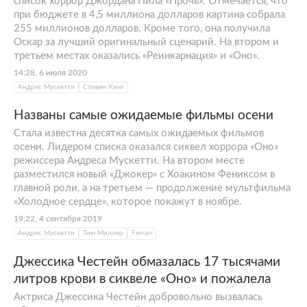
список хоррор Джордана Пила «Прочь». Отмечается, что
при бюджете в 4,5 миллиона долларов картина собрала
255 миллионов долларов. Кроме того, она получила
Оскар за лучший оригинальный сценарий. На втором и
третьем местах оказались «Реинкарнация» и «Оно».
14:28, 6 июля 2020
Андрес Мускетти
Стивен Кинг
Названы самые ожидаемые фильмы осени
Стала известна десятка самых ожидаемых фильмов
осени. Лидером списка оказался сиквел хоррора «Оно»
режиссера Андреса Мускетти. На втором месте
разместился новый «Джокер» с Хоакином Фениксом в
главной роли, а на третьем — продолжение мультфильма
«Холодное сердце», которое покажут в ноябре.
19:22, 4 сентября 2019
Андрес Мускетти
Тим Миллер
Ferrari
Джессика Честейн обмазалась 17 тысячами
литров крови в сиквеле «Оно» и пожалела
Актриса Джессика Честейн добровольно вызвалась