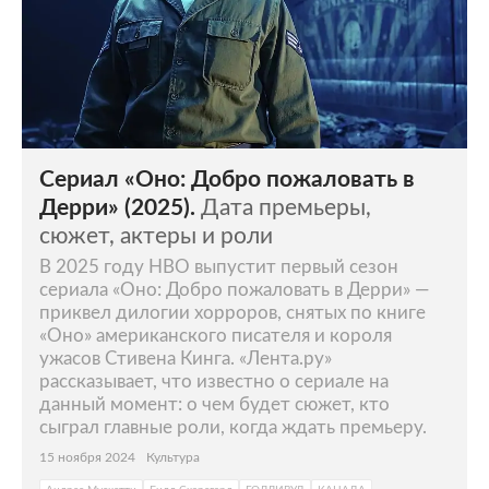
Сериал «Оно: Добро пожаловать в
Дерри» (2025).
Дата премьеры,
сюжет, актеры и роли
В 2025 году HBO выпустит первый сезон
сериала «Оно: Добро пожаловать в Дерри» —
приквел дилогии хорроров, снятых по книге
«Оно» американского писателя и короля
ужасов Стивена Кинга. «Лента.ру»
рассказывает, что известно о сериале на
данный момент: о чем будет сюжет, кто
сыграл главные роли, когда ждать премьеру.
15 ноября 2024
Культура