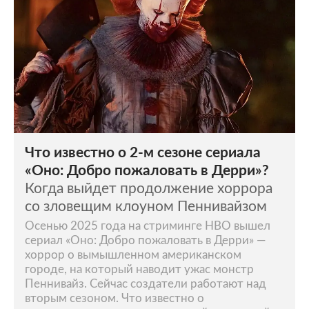
Что известно о 2-м сезоне сериала
«Оно: Добро пожаловать в Дерри»?
Когда выйдет продолжение хоррора
со зловещим клоуном Пеннивайзом
Осенью 2025 года на стриминге HBO вышел
сериал «Оно: Добро пожаловать в Дерри» —
хоррор о вымышленном американском
городе, на который наводит ужас монстр
Пеннивайз. Сейчас создатели работают над
вторым сезоном. Что известно о