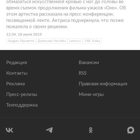
обмазаться искусственной кровью с ног до головы во
время съемок продолжения фильма ужасов «Оно». Об
этом артистка рассказала на пресс-конференции,
посвященной ленте. Актриса подчеркнула, что позже
пожалела о своем решении.
12:34, 18 июля 2019
Андрес Мускетти
Джессика Честейн
Lenta.ru
USA Today
Редакция
Вакансии
Контакты
RSS
Реклама
Правовая информация
Пресс-релизы
Мини-игры
Техподдержка