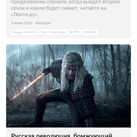
продолжении сериала, когда выйдет второй
сезон и каким будет сюжет, читайте на
«Ленте.ру».
5 июня 2026
Культура
Андрес Мускетти
Билл Скарсгард
ДЕРРИ
КАНАДА
Русская революция, бомжующий