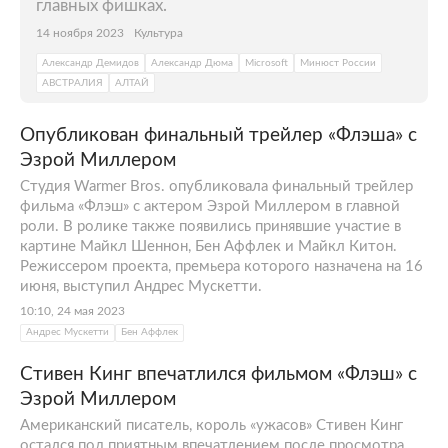
главных фишках.
14 ноября 2023
Культура
Александр Демидов
Александр Дюма
Microsoft
Минюст России
АВСТРАЛИЯ
АЛТАЙ
Опубликован финальный трейлер «Флэша» с
Эзрой Миллером
Студия Warmer Bros. опубликовала финальный трейлер
фильма «Флэш» с актером Эзрой Миллером в главной
роли. В ролике также появились принявшие участие в
картине Майкл Шеннон, Бен Аффлек и Майкл Китон.
Режиссером проекта, премьера которого назначена на 16
июня, выступил Андрес Мускетти.
10:10, 24 мая 2023
Андрес Мускетти
Бен Аффлек
Стивен Кинг впечатлился фильмом «Флэш» с
Эзрой Миллером
Американский писатель, король «ужасов» Стивен Кинг
остался под приятным впечатлением после просмотра