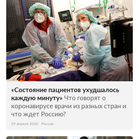
Мир
Бывший СССР
Экономика
Силовые структуры
Наука и техника
Спорт
Культура
Интернет и СМИ
Ценности
Путешествия
Из жизни
Среда обитания
«Состояние пациентов ухудшалось
Забота о себе
Авто
каждую минуту»
Что говорят о
коронавирусе врачи из разных стран и
что ждет Россию?
29 апреля 2020
Россия