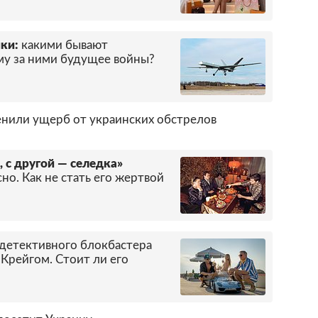
ки:
какими бывают
му за ними будущее войны?
енили ущерб от украинских обстрелов
 с другой — селедка»
о. Как не стать его жертвой
детективного блокбастера
Крейгом. Стоит ли его