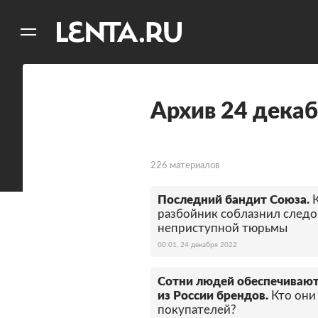
11
A
Архив 24 декаб
226 материалов
Последний бандит Союза.
разбойник соблазнил следо
неприступной тюрьмы
00:01, 24 декабря 2022
Сотни людей обеспечиваю
из России брендов.
Кто они
покупателей?