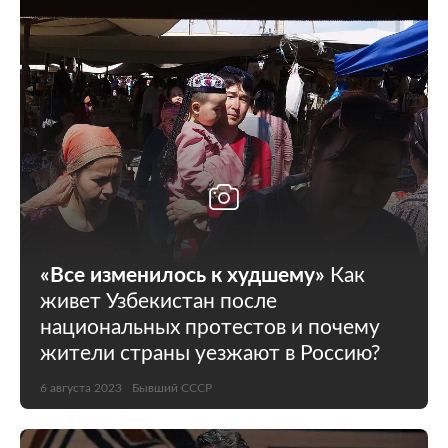
Мир
Бывший СССР
Экономика
Силовые структуры
Наука и техника
Спорт
Культура
Интернет и СМИ
Ценности
Путешествия
Из жизни
Среда обитания
«Все изменилось к худшему»
Как
живет Узбекистан после
Забота о себе
Авто
национальных протестов и почему
жители страны уезжают в Россию?
6 августа 2023
Бывший СССР