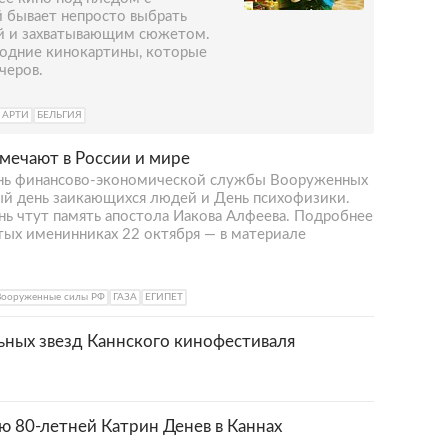
 бывает непросто выбрать
й и захватывающим сюжетом.
годние кинокартины, которые
черов.
АРТИ
БЕЛЬГИЯ
тмечают в России и мире
ень финансово-экономической службы Вооруженных
ый день заикающихся людей и День психофизики.
нь чтут память апостола Иакова Алфеева. Подробнее
тых именинниках 22 октября — в материале
Вооруженные силы РФ
ГАЗА
ЕГИПЕТ
ьных звезд Каннского кинофестиваля
ю 80-летней Катрин Денев в Каннах