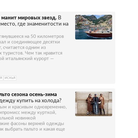
 манит мировых звезд.
В
 место, где знаменитости на
тянувшееся на 50 километров
кал и соединяющее десятки
, считается одним из
 туристов. Чем так нравится
й итальянский курорт —
УЯ
ИСКЬЯ
ьто сезона осень-зима
дежду купить на холода?
лым и красивым одновременно,
омпромисс между курткой,
тильной новинкой
 какие фасоны верхней одежды
ак выбрать пальто и какая еще