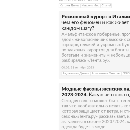
Катрин Денев
Мишель Йео
Chanel
Роскошный курорт в Италии
чем его феномен и как живет
каждом шагу?
Амальфитанское побережье, про
вдоль живописнейших высоких с
городов, пляжей и укромных бухт
популярных курортов для богатых
богатым и знаменитым небольшо
разбиралась «Лента.ру».
00:02, 31 октября 2023
Анджелина Джоли
Аристотель Онассис
ГЕН
Модные фасоны женских пал
2023-2024.
Какую верхнюю о
Сегодня пальто может быть теп
так что необязательно искать к
которая защищает от ветра, и с
сезона.«Лента.ру» рассказывает,
актуальны в сезоне 2023/2024, к
одежда будет в моде.