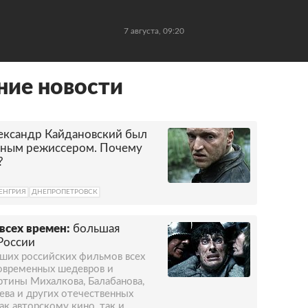
7 августа, 09:20
ние новости
ександр Кайдановский был
льным режиссером. Почему
?
ЕНГРИЯ
ДНЕПРОПЕТРОВСК
всех времен:
большая
России
чших российских фильмов всех
овременных шедевров и
ртины Михалкова, Балабанова,
ева и других отечественных
ак авторскому кино, так и