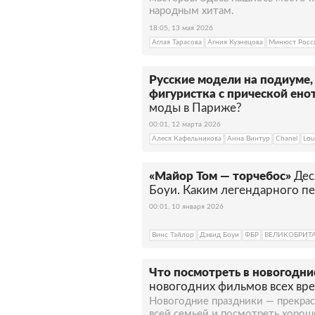
народным хитам.
18:05, 13 мая 2026
Аглая Тарасова
Агния Кузнецова
Минюст Росс
Русские модели на подиуме,
фигуристка с прической енот
моды в Париже?
00:01, 12 марта 2026
Алеся Кафельникова
Анна Винтур
Chanel
Lou
«Майор Том — торчебос»
Дес
Боуи. Каким легендарного пе
00:01, 10 января 2026
Винс Тэйлор
Дэвид Боуи
ФБР
ВЕЛИКОБРИТ
Что посмотреть в новогодни
новогодних фильмов всех вр
Новогодние праздники — прекрас
всей семьей и посмотреть хорош