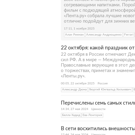
согревающими напитками. Порой
фильм с подходящей атмосферо
«Лента.ру» собрала лучшие ново
отлично подойдут для зимних ве
17:11, 1 ноября 2025
Алан Рикман
Александр Андрющенко
Ferrari
22 октября: какой праздник о
22 октября в России отмечают Д
сил РФ. А в мире — Международн
Православные верующие в этот де
о торжествах, приметах и знамени
«Ленты.ру».
00:05, 22 октября 2025
Россия
Александр Дюма
Георгий Юнгвальд-Хилькевич
Перечислены семь самых стил
14:34, 27 мая 2024
Ценности
Белла Хадид
Ева Лонгория
В сети восхитились внешность
12:44, 24 мая 2024
Ценности