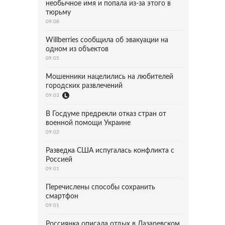
необычное имя и попала из-за этого в
тюрьму
09:08
Willberries сообщила об эвакуации на
одном из объектов
09:05
Мошенники нацелились на любителей
городских развлечений
09:03
В Госдуме предрекли отказ стран от
военной помощи Украине
09:02
Разведка США испугалась конфликта с
Россией
09:01
Перечислены способы сохранить
смартфон
09:01
Россиянка описала отдых в Лазаревском