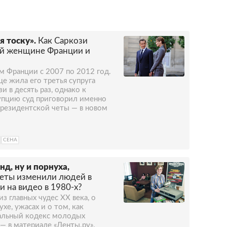
я тоску».
Как Саркози
ой женщине Франции и
 Франции с 2007 по 2012 год.
е жила его третья супруга
и в десять раз, однако к
пцию суд приговорил именно
президентской четы — в новом
СЕНА
д, ну и порнуха,
сеты изменили людей в
 на видео в 1980-х?
з главных чудес XX века, о
хе, ужасах и о том, как
альный кодекс молодых
— в материале «Ленты.ру».