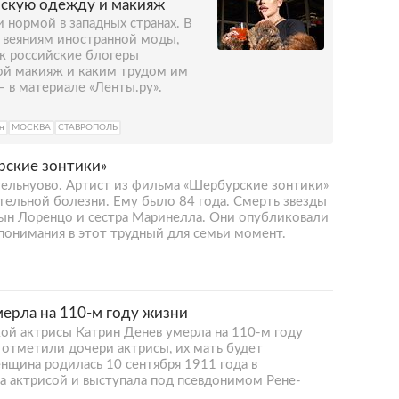
нскую одежду и макияж
 нормой в западных странах. В
веяниям иностранной моды,
ак российские блогеры
ой макияж и каким трудом им
 в материале «Ленты.ру».
н
МОСКВА
СТАВРОПОЛЬ
рские зонтики»
тельнуово. Артист из фильма «Шербурские зонтики»
тельной болезни. Ему было 84 года. Смерть звезды
сын Лоренцо и сестра Маринелла. Они опубликовали
понимания в этот трудный для семьи момент.
мерла на 110-м году жизни
кой актрисы Катрин Денев умерла на 110-м году
к отметили дочери актрисы, их мать будет
нщина родилась 10 сентября 1911 года в
а актрисой и выступала под псевдонимом Рене-