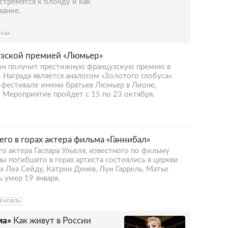
тремятся к блонду и как
вание.
КВА
узской премией «Люмьер»
он получит престижную французскую премию в
Награда является аналогом «Золотого глобуса».
 фестивале имени братьев Люмьер в Лионе,
 Мероприятие пройдет с 15 по 23 октября.
о в горах актера фильма «Ганнибал»
 актера Гаспара Ульеля, известного по фильму
ы погибшего в горах артиста состоялись в церкви
и Леа Сейду, Катрин Денев, Луи Гаррель, Матье
 умер 19 января.
РЕНОБЛЬ
ма»
Как живут в России