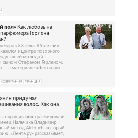
Н
й пол»
Как любовь на
о парфюмера Герлена
ек?
юмеров ХХ века, 86-летний
казался в центре позорного
ежду своей молодой
и сыном Стефаном Герленом.
о — в материале «Ленты.ру».
ИКОБРИТАНИЯ
ФРАНЦИЯ
иянин придумал
шивания волос. Как она
бы окрашивания травмировали
оженец Нальчика Владимир
ный метод AirTouch, который
ию. «Лента.ру» рассказывает,