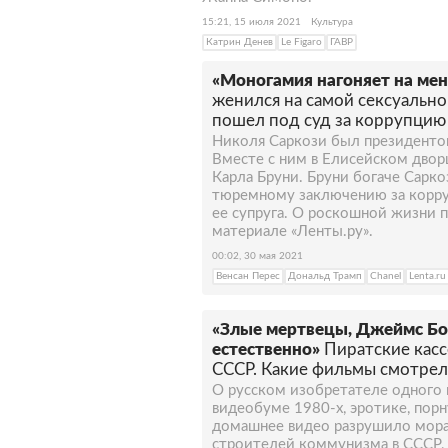
15:21, 15 июля 2021
Культура
Катрин Денев
Le Figaro
ГАВР
«Моногамия нагоняет на мен
женился на самой сексуальн
пошел под суд за коррупцию
Николя Саркози был президентом
Вместе с ним в Елисейском дворц
Карла Бруни. Бруни богаче Саркоз
тюремному заключению за корру
ее супруга. О роскошной жизни 
материале «Ленты.ру».
00:02, 30 мая 2021
Венсан Перес
Дональд Трамп
Chanel
Lenta.ru
«Злые мертвецы, Джеймс Бон
естественно»
Пиратские кас
СССР. Какие фильмы смотрели
О русском изобретателе одного и
видеобуме 1980-х, эротике, порну
домашнее видео разрушило мор
строителей коммунизма в СССР, 