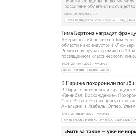
почему женщины по всему миру с
россиянин облегчил их существо
00:01, 26 августа 2022
Белла Хадид
Вера Брежнева
ГОЛЛИВУД
МОС
Тима Бертона наградят франц
Американский режиссер Тим Берт
области киноиндустрии «Люмьер». 
Режиссеру вручат премию на 14-м
посвященном классическому кино.
14:08, 20 июля 2022
Культура
Джейн Кэмпион
Катрин Денев
В Париже похоронили погибшег
В Париже похоронили французского
«Ганнибал: Восхождение». Похорон
Сент-Эсташ. На них присутствовал
Амальрик и Изабель Юппер. Ульель
17:53, 27 января 2022
Культура
Гаспар Ульель
Изабель Юппер
АЛЬБЕРВИЛЬ
Г
«Бить за такое — уже не нор