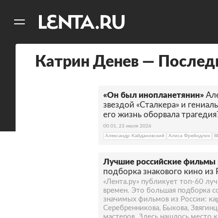
11
A
Катрин Денев — Послед
«Он был инопланетянин»
Ал
звездой «Сталкера» и гениа
его жизнь оборвала трагедия
00:01, 23 июля 2026
Александр Кайдановский
Алиса Фрейндлих
В
Лучшие российские фильмы 
подборка знакового кино из 
«Лента.ру» публикует топ-60 лу
времен. Это большая подборка с
значимых фильмов из России: ка
Серебренникова, Быкова, Звягинц
мастеров. Здесь нашлось место к