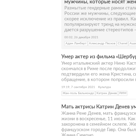
мужчины, которые носят же
Размытые гендерные рамки стали
России же мужчины, следующие 
скорее исключение из правил. К
популяризируют тренд на мужск
дается разрушение стереотипов —
00:02, 26 декабря 2021
Адам Ламберт
Александр Песков
Chanel
Аша
Умер актер из фильма «Шербу
Умер итальянский актер Нино Кас
скончался в Риме после продолжи
подтвердили его жена Кристина, 
обращение, в котором попросили 
19:19, 7 сентября 2021
Культура
Жан-поль Бельмондо
Катрин Денев
РИМ
Мать актрисы Катрин Денев у
Жанна Рене Денев, мать французс
жизни в воскресенье, 11 июля. Ка
захоронена в семейном склепе. Же
французском городе Гавр. Она был
Жанна Симоно.