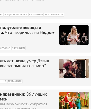
ии
Росфинмониторинг
ГЕРМАНИЯ
ЕКАТЕРИНБУРГ
 полуголые певицы и
а.
Что творилось на Неделе
is Vuitton
ФРАНЦИЯ
ять лет назад умер Дэвид
вца запомнил весь мир?
АНИЯ
ГЕРМАНИЯ
е праздники:
36 лучших
емен
ная возможность собраться
ее кино под пледом с