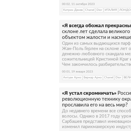
00:02, 11 октября 2023
Катрин Денев
Chanel
Dior
ИТАЛИЯ
ЛОНДО
«Я всегда обожал прекрасны
склоне лет сделала великог
объектом жалости и насмеш
Один из самых выдающихся парф
Жан-Поль Герлен на склоне лет о
денежно-любовного скандала м
сожительницей Кристиной Краг 
Чем закончилось разбирательств
00:01, 19 января 2023
Антуан Арно
Бернар Арно
Chanel
Dior
ВЕЛ
«Я устал скромничать»
Росс
революционную технику окра
прославила его на весь мир?
До недавнего времени все спосо
волосы. Однако в 2017 году ур
Сарбашев представил инновацион
изменил парикмахерскую индустр