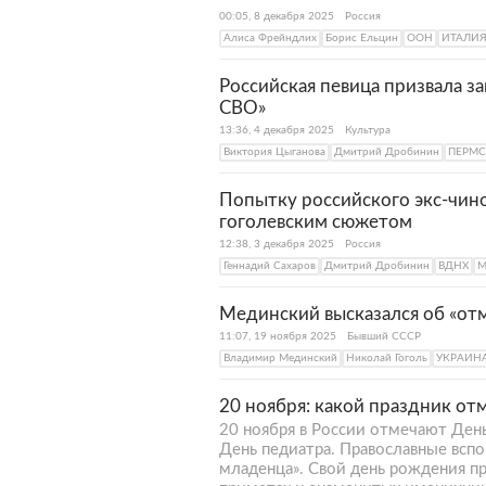
00:05, 8 декабря 2025
Россия
Алиса Фрейндлих
Борис Ельцин
ООН
ИТАЛИ
Российская певица призвала з
СВО»
13:36, 4 декабря 2025
Культура
Виктория Цыганова
Дмитрий Дробинин
ПЕРМС
Попытку российского экс-чино
гоголевским сюжетом
12:38, 3 декабря 2025
Россия
Геннадий Сахаров
Дмитрий Дробинин
ВДНХ
М
Мединский высказался об «от
11:07, 19 ноября 2025
Бывший СССР
Владимир Мединский
Николай Гоголь
УКРАИН
20 ноября: какой праздник от
20 ноября в России отмечают День
День педиатра. Православные вс
младенца». Свой день рождения п