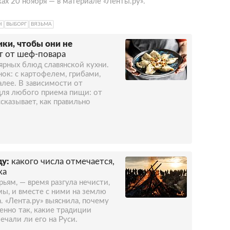
х 20 ноября — в материале «Ленты.ру».
Н
ВЫБОРГ
ВЯЗЬМА
ики, чтобы они не
т от шеф-повара
ярных блюд славянской кухни.
ок: с картофелем, грибами,
алее. В зависимости от
для любого приема пищи: от
ссказывает, как правильно
ду:
какого числа отмечается,
ка
рьям, — время разгула нечисти,
мы, и вместе с ними на землю
 «Лента.ру» выяснила, почему
енно так, какие традиции
ечали ли его на Руси.