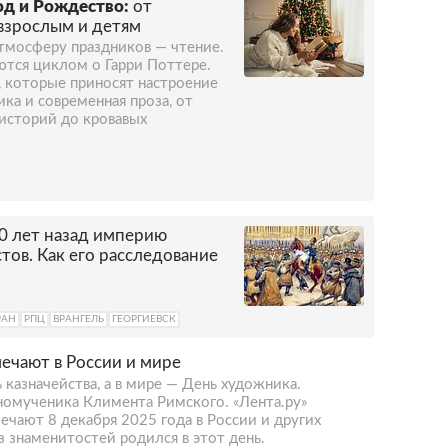
од и Рождество:
от
 взрослым и детям
тмосферу праздников — чтение.
ются циклом о Гарри Поттере.
г, которые приносят настроение
ика и современная проза, от
 историй до кровавых
0 лет назад империю
тов. Как его расследование
РАН
РПЦ
ВРАНГЕЛЬ
ГЕОРГИЕВСК
мечают в России и мире
 казначейства, а в мире — День художника.
номученика Климента Римского. «Лента.ру»
мечают 8 декабря 2025 года в России и других
из знаменитостей родился в этот день.