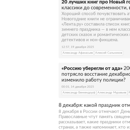
20 лучших книг про Новый г
классики до современности,
Хороший способ почувствовать а
Новогодние книги не ограничива
«Лента.ру» составила список кни
зимнего праздника — в нем класс
детских сказок и романтических
детективов и нон-фикшена.
12:57, 19 декабря 2025
Александр Афанасьев
Алексей Сальников
«Россию уберегли от ада»
20
потрясло восстание декабрис
изменило работу полиции?
00:01, 14 декабря 2025
Александр Бенкендорф
Александр Муравьев
8 декабря: какой праздник от
8 декабря в России отмечают День
Православные чтут память священ
рассказывает, какие праздники от
странах, а также напоминает, кто 