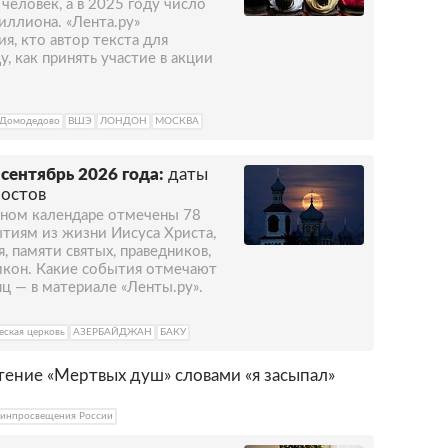
человек, а в 2025 году число
иллиона. «Лента.ру»
ия, кто автор текста для
у, как принять участие в акции
 Домодедово
ВШЭ
ЛОНДОН
МОСКВА
сентябрь 2026 года:
даты
постов
авном календаре отмечены 78
тиям из жизни Иисуса Христа,
 памяти святых, праведников,
икон. Какие события отмечают
 — в материале «‎Ленты.ру».
еская церковь
АЗЕРБАЙДЖАН
БАКУ
тение «Мертвых душ» словами «я засыпал»
инпросвещения России