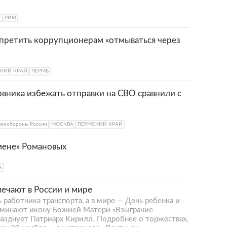
Я
РИМ
апретить коррупционерам «отмываться через
КИЙ КРАЙ
ПЕРМЬ
вника избежать отправки на СВО сравнили с
инобороны России
МОСКВА
ПЕРМСКИЙ КРАЙ
мене» Романовых
А
мечают в России и мире
 работника транспорта, а в мире — День ребенка и
поминают икону Божией Матери «Взыграние
разднует Патриарх Кирилл. Подробнее о торжествах,