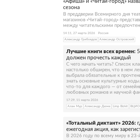
«Афиша» и «Читай-город» наз
сезона
В преддверии Всемирного дня теа
магазинов «Читай-город» предста
между читательскими предпочтен
14:11, 27 марта 2026
Россия
Александр Грибоедов
Александр Островский
Лучшие книги всех времен:
5
должен прочесть каждый
С чего начать читать? Список кл
настолько обширен, что в нем лег
выбрала обязательные к прочтени
знать основные культурные коды
что-то для каждого — от семейн
любовных романов и научной фа
17:29, 11 марта 2026
Алан Мур
Александр Дюма
Limp Bizkit
ВЦИ
«Тотальный диктант» 2026:
г
ежегодная акция, как зарегис
В 2026 году по всему миру в 23-