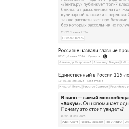
«Лента.ру» публикует топ-7 клас
блюда: от рассольника на говяжь
кулинарной классики с перловко
также рассказывает про базовые 
без которых рассольник не получ
20:29, 1 июля 2026
Николай Гоголь
Россияне назвали главные про
07:01, 6 июня 2026
Культура
Александр Островский
Александр Фадеев
САН
Единственный в России 115-ле
19:45, 26 мая 2026
Моя страна
Николай Гоголь
Красное Сормово
Российское в
В кино — самый многообещ
«Хокум».
Он напоминает одно
Почему это стоит увидеть?
00:01, 8 мая 2026
Адам Скотт
Говард Лавкрафт
ИРЛАНДИЯ
ОА