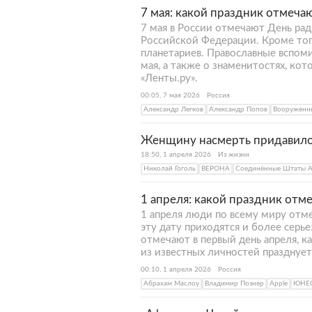
7 мая: какой праздник отмечаю
7 мая в России отмечают День рад
Российской Федерации. Кроме тог
планетариев. Православные вспом
мая, а также о знаменитостях, кот
«Ленты.ру».
00:05, 7 мая 2026
Россия
Александр Легков
Александр Попов
Вооруженн
Женщину насмерть придавило 
18:50, 1 апреля 2026
Из жизни
Николай Гоголь
ВЕРОНА
Соединённые Штаты 
1 апреля: какой праздник отм
1 апреля люди по всему миру отме
эту дату приходятся и более серье
отмечают в первый день апреля, к
из известных личностей празднует
00:10, 1 апреля 2026
Россия
Абрахам Маслоу
Владимир Познер
Apple
ЮНЕ