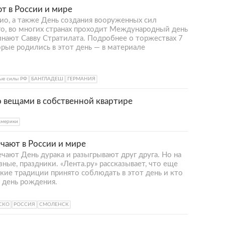
т в России и мире
ио, а также День создания вооруженных сил
о, во многих странах проходит Международный день
инают Савву Стратилата. Подробнее о торжествах 7
орые родились в этот день — в материале
ые силы РФ
БАНГЛАДЕШ
ГЕРМАНИЯ
вещами в собственной квартире
Америки
ечают в России и мире
чают День дурака и разыгрывают друг друга. Но на
зные, праздники. «Лента.ру» рассказывает, что еще
акие традиции принято соблюдать в этот день и кто
 день рождения.
СКО
РОССИЯ
СМОЛЕНСК