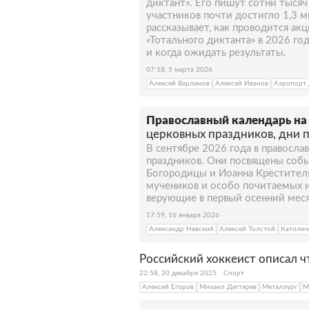
диктант». Его пишут сотни тысяч 
участников почти достигло 1,3 м
рассказывает, как проводится акц
«Тотального диктанта» в 2026 год
и когда ожидать результаты.
07:18, 5 марта 2026
Алексей Варламов
Алексей Иванов
Аэропорт
Православный календарь на 
церковных праздников, дни 
В сентябре 2026 года в правосл
праздников. Они посвящены собы
Богородицы и Иоанна Крестителя,
мучеников и особо почитаемых 
верующие в первый осенний месяц
17:59, 16 января 2026
Александр Невский
Алексей Толстой
Католич
Российский хоккеист описал ч
22:58, 20 декабря 2025
Спорт
Алексей Егоров
Михаил Дегтярев
Металлург
М