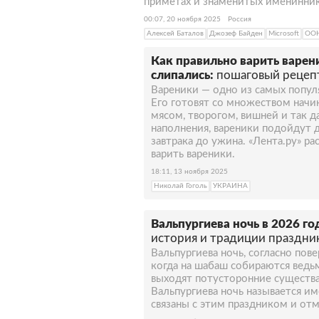
приметах и знаменитых именинника
00:07, 20 ноября 2025
Россия
Алексей Баталов
Джозеф Байден
Microsoft
ОО
Как правильно варить варен
слипались:
пошаговый рецеп
Вареники — одно из самых попул
Его готовят со множеством начин
мясом, творогом, вишней и так д
наполнения, вареники подойдут 
завтрака до ужина. «Лента.ру» ра
варить вареники.
18:11, 13 ноября 2025
Николай Гоголь
УКРАИНА
Вальпургиева ночь в 2026 го
история и традиции праздни
Вальпургиева ночь, согласно пове
когда на шабаш собираются ведь
выходят потусторонние существа.
Вальпургиева ночь называется им
связаны с этим праздником и отм