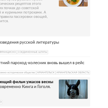
сических рецептов этого
их почках до советской
й и куриными потрохами. А
правила пассеровки овощей,
ится.
изведения русской литературы
-ФРАНЦИСКО
СОЕДИНЕННЫЕ ШТАТЫ
тний пароход-колесник вновь вышел в рейс
оенно-историческое общество
АРХАНГЕЛЬСК
АРХАНГЕЛЬСКАЯ ОБЛАСТЬ
ающий фильм ужасов весны
временно Кинга и Гоголя.
Э