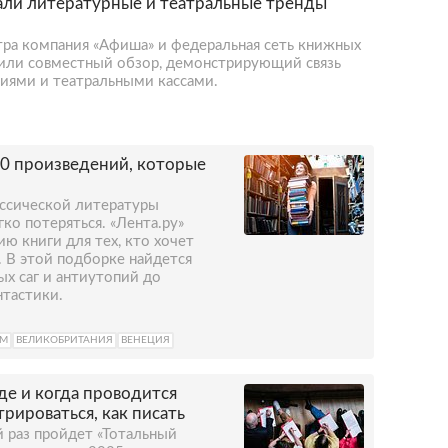
вали литературные и театральные тренды
тра компания «Афиша» и федеральная сеть книжных
вили совместный обзор, демонстрирующий связь
иями и театральными кассами.
0 произведений, которые
ассической литературы
ко потеряться. «Лента.ру»
ю книги для тех, кто хочет
. В этой подборке найдется
ых саг и антиутопий до
нтастики.
ОМ
ВЕЛИКОБРИТАНИЯ
ВЕНЕЦИЯ
де и когда проводится
трироваться, как писать
й раз пройдет «Тотальный