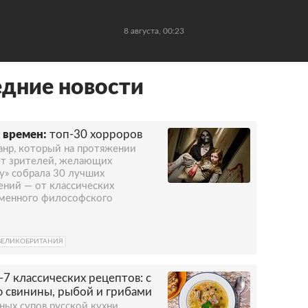
8 августа, 00:23
едние новости
 времен:
топ-30 хорроров
нр, который на протяжении
ет зрителей, желающих
у» собрала 30 лучших
ений — от классических
еменного философского
ВЕЛИКОБРИТАНИЯ
-7 классических рецептов: с
ю свинины, рыбой и грибами
ных супов русской кухни.