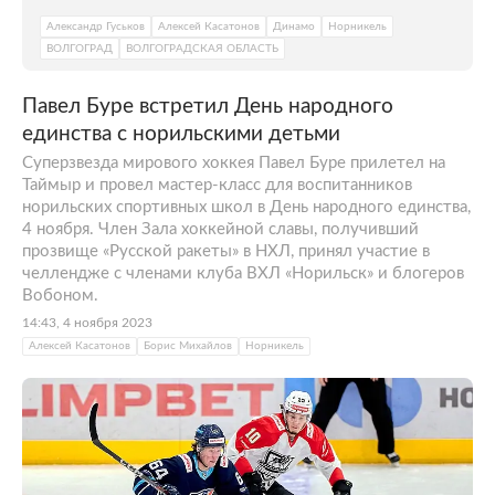
Александр Гуськов
Алексей Касатонов
Динамо
Норникель
ВОЛГОГРАД
ВОЛГОГРАДСКАЯ ОБЛАСТЬ
Павел Буре встретил День народного
единства с норильскими детьми
Суперзвезда мирового хоккея Павел Буре прилетел на
Таймыр и провел мастер-класс для воспитанников
норильских спортивных школ в День народного единства,
4 ноября. Член Зала хоккейной славы, получивший
прозвище «Русской ракеты» в НХЛ, принял участие в
челлендже с членами клуба ВХЛ «Норильск» и блогеров
Вобоном.
14:43, 4 ноября 2023
Алексей Касатонов
Борис Михайлов
Норникель