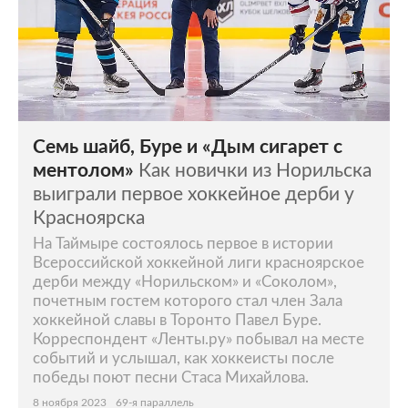
Семь шайб, Буре и «Дым сигарет с
ментолом»
Как новички из Норильска
выиграли первое хоккейное дерби у
Красноярска
На Таймыре состоялось первое в истории
Всероссийской хоккейной лиги красноярское
дерби между «Норильском» и «Соколом»,
почетным гостем которого стал член Зала
хоккейной славы в Торонто Павел Буре.
Корреспондент «Ленты.ру» побывал на месте
событий и услышал, как хоккеисты после
победы поют песни Стаса Михайлова.
8 ноября 2023
69-я параллель