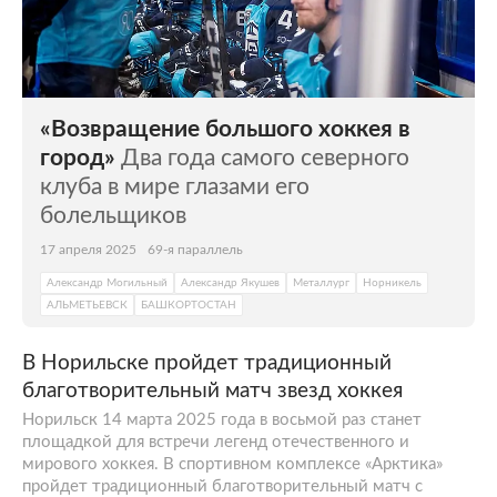
«Возвращение большого хоккея в
город»
Два года самого северного
клуба в мире глазами его
болельщиков
17 апреля 2025
69-я параллель
Александр Могильный
Александр Якушев
Металлург
Норникель
АЛЬМЕТЬЕВСК
БАШКОРТОСТАН
В Норильске пройдет традиционный
благотворительный матч звезд хоккея
Норильск 14 марта 2025 года в восьмой раз станет
площадкой для встречи легенд отечественного и
мирового хоккея. В спортивном комплексе «Арктика»
пройдет традиционный благотворительный матч с