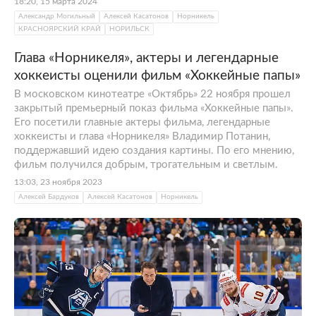
18:20, 15 марта 2024
Александр Могильный
Алексей Касатонов
Норникель
КРАСНОЯРСКИЙ КРАЙ
НОРИЛЬСК
Глава «Норникеля», актеры и легендарные
хоккеисты оценили фильм «Хоккейные папы»
В московском кинотеатре «Октябрь» 22 ноября прошел
закрытый премьерный показ фильма «Хоккейные папы».
Его посетили главные актеры фильма, легендарные
хоккеисты и глава «Норникеля» Владимир Потанин,
поддержавший идею создания картины. По его мнению,
фильм получился добрым, трогательным и светлым.
13:03, 23 ноября 2023
Алексей Бардуков
Алексей Касатонов
Норникель