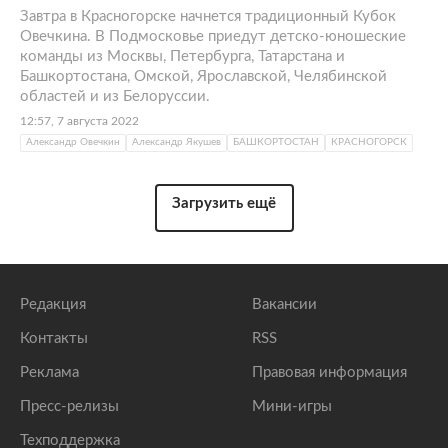
Завтра в Красногорске начнется традиционный Кубок
Овечкина. В Подмосковье приедут детско-юношеские
команды из Москвы, Петербурга, Татарстана и
Башкортостана, Омской, Ярославской, Челябинской
областей и из Белоруссии.
12:57, 7 августа 2022
Александр Овечкин
Александр Якушев
БАШКОРТОСТАН
КРАСНОГОРСК
Загрузить ещё
Редакция
Вакансии
Контакты
RSS
Реклама
Правовая информация
Пресс-релизы
Мини-игры
Техподдержка