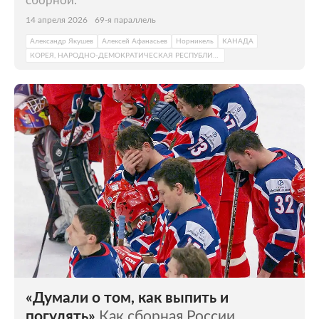
сборной.
14 апреля 2026
69-я параллель
Александр Якушев
Алексей Афанасьев
Норникель
КАНАДА
КОРЕЯ, НАРОДНО-ДЕМОКРАТИЧЕСКАЯ РЕСПУБЛИКА
«Думали о том, как выпить и
погулять»
Как сборная России