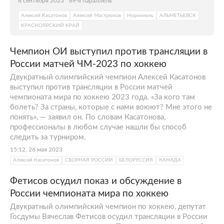
6 сентября 2023
69-я параллель
Алексей Касатонов
Алексей Мастрюков
Норникель
АЛЬМЕТЬЕВСК
КРАСНОЯРСКИЙ КРАЙ
Чемпион ОИ выступил против трансляции в
России матчей ЧМ-2023 по хоккею
Двукратный олимпийский чемпион Алексей Касатонов
выступил против трансляции в России матчей
чемпионата мира по хоккею 2023 года. «За кого там
болеть? За страны, которые с нами воюют? Мне этого не
понять», — заявил он. По словам Касатонова,
профессионалы в любом случае нашли бы способ
следить за турниром.
15:12, 26 мая 2023
Алексей Касатонов
СБОРНАЯ РОССИИ
БЕЛОРУССИЯ
КАНАДА
Фетисов осудил показ и обсуждение в
России чемпионата мира по хоккею
Двукратный олимпийский чемпион по хоккею, депутат
Госдумы Вячеслав Фетисов осудил трансляции в России