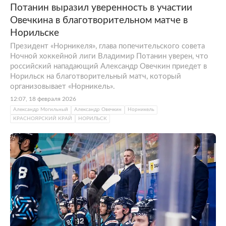
Потанин выразил уверенность в участии
Овечкина в благотворительном матче в
Норильске
Президент «Норникеля», глава попечительского совета
Ночной хоккейной лиги Владимир Потанин уверен, что
российский нападающий Александр Овечкин приедет в
Норильск на благотворительный матч, который
организовывает «Норникель».
12:07, 18 февраля 2026
Александр Могильный
Александр Овечкин
Норникель
КРАСНОЯРСКИЙ КРАЙ
НОРИЛЬСК