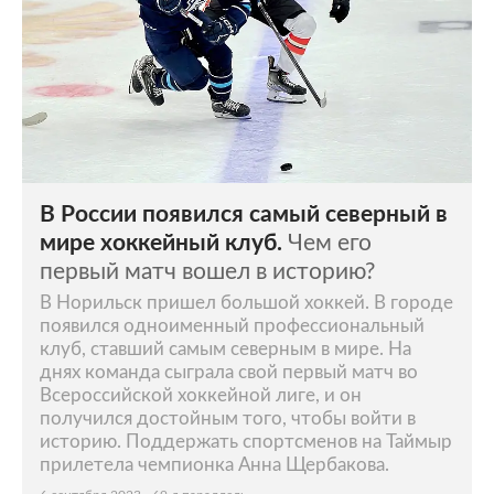
В России появился самый северный в
мире хоккейный клуб.
Чем его
первый матч вошел в историю?
В Норильск пришел большой хоккей. В городе
появился одноименный профессиональный
клуб, ставший самым северным в мире. На
днях команда сыграла свой первый матч во
Всероссийской хоккейной лиге, и он
получился достойным того, чтобы войти в
историю. Поддержать спортсменов на Таймыр
прилетела чемпионка Анна Щербакова.