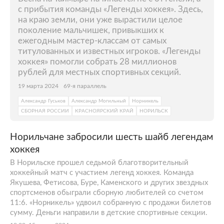
с прибытия команды «Легенды хоккея». Здесь,
на краю земли, они уже вырастили целое
поколение мальчишек, привыкших к
ежегодным мастер-классам от самых
титулованных и известных игроков. «Легенды
хоккея» помогли собрать 28 миллионов
рублей для местных спортивных секций.
19 марта 2024
69-я параллель
Александр Гуськов
Александр Могильный
Норникель
СБОРНАЯ РОССИИ
КРАСНОЯРСКИЙ КРАЙ
НОРИЛЬСК
Норильчане забросили шесть шайб легендам
хоккея
В Норильске прошел седьмой благотворительный
хоккейный матч с участием легенд хоккея. Команда
Якушева, Фетисова, Буре, Каменского и других звездных
спортсменов обыграли сборную любителей со счетом
11:6. «Норникель» удвоил собранную с продажи билетов
сумму. Деньги направили в детские спортивные секции.