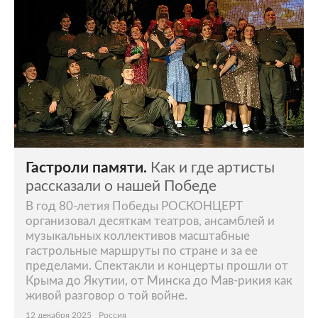
Гастроли памяти.
Как и где артисты
рассказали о нашей Победе
В год 80-летия Победы РОСКОНЦЕРТ
организовал десяткам театров, ансамблей и
музыкальных коллективов масштабные
гастрольные маршруты по стране и за ее
пределами. Спектакли и концерты прошли от
Крыма до Якутии, от Минска до Мав-рикия как
живой разговор о той войне.
12 декабря 2025
Россия