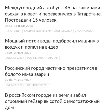
После прихода к власти большевиков, в
1930 году, село Альметьево было
Междугородний автобус с 46 пассажирами
преобразовано в районный центр. В
съехал в кювет и перевернулся в Татарстане.
середине XX века в 70 километрах от
Пострадали 15 человек
населенного пункта было открыто новое
08:11, 11 июля 2026
нефтяное месторождение «Ромашкино»,
МЧС России
Следственный комитет
АЛЬМЕТЬЕВСК
ЗАБАЙКАЛЬСК
первый фонтан забил в 1950 году. Спустя
Мощный поток воды подбросил машину в
два года Альметьево стало рабочим
воздух и попал на видео
поселком, через год — городом под
16:26, 2 июля 2026
названием Альметьевск.
АЛЬМЕТЬЕВСК
РЕСПУБЛИКА ТАТАРСТАН
Сейчас Альметьевск — «нефтяная столица»
Российский город частично превратился в
Татарстана. Здесь располагается штаб-
болото из-за аварии
квартира
компании «Татнефть»
— это
22:04, 9 июня 2026
главный источник дохода города. В
АЛЬМЕТЬЕВСК
БАШКОРТОСТАН
Альметьевске берет начало нефтепровод
«Дружба», по которому нефтепродукты
В российском городе из земли забил
отправляются в страны Европы. В городе
огромный гейзер высотой с многоэтажный
также базируется хоккейная команда
дом