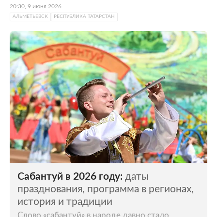
«Нефтяник» — ее спортсмены дважды
20:30, 9 июня 2026
становились победителями Высшей Лиги
АЛЬМЕТЬЕВСК
РЕСПУБЛИКА ТАТАРСТАН
чемпионата России. В то же время
Альметьевск является лидером по
протяженности велодорожек среди
населенных пунктов России: сеть трасс для
велосипедистов охватывает весь город, а их
общая длина составляет более 260
километров.
Сабантуй в 2026 году:
даты
празднования, программа в регионах,
история и традиции
Слово «сабантуй» в народе давно стало