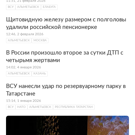
11:51, 21 февраля 2026
ВСУ
АЛЬМЕТЬЕВСК
ЕЛАБУГА
Щитовидную железу размером с полголовы
удалили российской пенсионерке
12:46, 2 февраля 2026
АЛЬМЕТЬЕВСК
МОСКВА
В России произошло второе за сутки ДТП с
четырьмя жертвами
14:02, 4 января 2026
АЛЬМЕТЬЕВСК
КАЗАНЬ
ВСУ нанесли удар по резервуарному парку в
Татарстане
15:14, 1 января 2026
ВСУ
НАТО
АЛЬМЕТЬЕВСК
РЕСПУБЛИКА ТАТАРСТАН