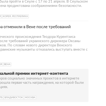
ыла пройти в Сеуле с 17 по 21 апреля. В Сеульском
тмена продиктована соображениями безопасности.
Я
КОРЕЯ, РЕСПУБЛИКА
а отменили в Вене после требований
еческого происхождения Теодора Курентзиса
осле требований украинского дирижера Оксаны
ков. По словам нового директора Венского
краинские музыканты отказались выступать вместе с
ИЯ
ВЕНА
альной премии интернет-контента
оров социально значимых проектов в интернете
прошла первая часть награждения, на которой были
циях.
ВТБ
ВЛАДИВОСТОК
МОСКВА