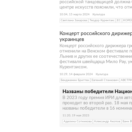
российской танцовщицей должна б
центре искусств пояснили, что о
10:04, 15 марта 2024
Культура
Светлана Захарова
Теодор Курентзис
ЕС
КОРЕ
Концерт российского дирижер
украинцев
Концерт российского дирижера гр
отменили на Венском фестивале п
Лынив и других ее соотечественни
фестиваля швейцарца Мило Рау, у
Курентзисом.
10:29, 14 февраля 2024
Культура
Бенджамин Бриттен
Евгений Станкович
АВСТР
Названы победители Национ
В 2023 году премия ИРИ для авт
проходит во второй раз. 18 мая 
названы победители в 16 номина
11:20, 19 мая 2023
Аделина Сотникова
Александр Акопов
Банк 