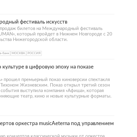
родный фестиваль искусств
 продаж билетов на Международный фестиваль
HUMAN», который пройдет в Нижнем Новгороде с 20
льства Нижегородской области.
а-банк
МОСКВА
РОССИЯ
 культуре в цифровую эпоху на показе
» прошел премьерный показ киноверсии спектакля
 Тихоном Жизневским. Показ открыл третий сезон
м события выступила компания «Афиша», которая
няющие театр, кино и новые культурные форматы.
ертов оркестра musicAeterna под управлением
ию концертов классической музыки от оркестра