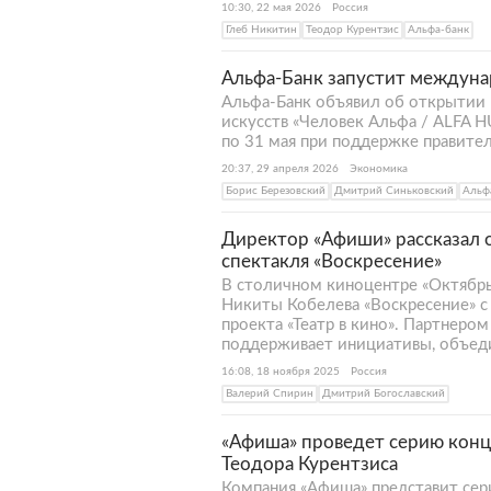
10:30, 22 мая 2026
Россия
Глеб Никитин
Теодор Курентзис
Альфа-банк
Альфа-Банк запустит междуна
Альфа-Банк объявил об открытии
искусств «Человек Альфа / ALFA 
по 31 мая при поддержке правите
20:37, 29 апреля 2026
Экономика
Борис Березовский
Дмитрий Синьковский
Альф
Директор «Афиши» рассказал о
спектакля «Воскресение»
В столичном киноцентре «Октябрь
Никиты Кобелева «Воскресение» с
проекта «Театр в кино». Партнеро
поддерживает инициативы, объеди
16:08, 18 ноября 2025
Россия
Валерий Спирин
Дмитрий Богославский
«Афиша» проведет серию конц
Теодора Курентзиса
Компания «Афиша» представит сер