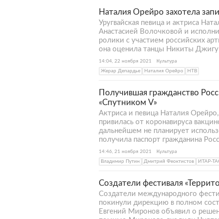
Наталия Орейро захотела запи
Уругвайская певица и актриса Нат
Анастасией Волочковой и исполни
ролики с участием российских арт
она оценила танцы Никиты Джигу
14:04, 22 ноября 2021
Культура
Жерар Депардье
Наталия Орейро
НТВ
Получившая гражданство Росс
«Спутником V»
Актриса и певица Наталия Орейро,
привилась от коронавируса вакцино
дальнейшем не планирует использ
получила паспорт гражданина Росс
14:46, 21 ноября 2021
Культура
Владимир Путин
Дмитрий Феоктистов
ИТАР-ТА
Создатели фестиваля «Террит
Создатели международного фестив
покинули дирекцию в полном сост
Евгений Миронов объявил о решен