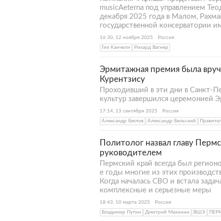
musicAeterna под управлением Тео
декабря 2025 года в Малом, Рахм
государственной консерватории им
16:30, 12 ноября 2025
Россия
Гия Канчели
Рихард Вагнер
Эрмитажная премия была вруч
Курентзису
Проходивший в эти дни в Санкт-
культур завершился церемонией 
17:14, 13 сентября 2025
Россия
Александр Беглов
Александр Бельский
Правите
Политолог назвал главу Перм
руководителем
Пермский край всегда был регион
е годы многие из этих производст
Когда началась СВО и встала зада
комплексные и серьезные меры
18:43, 10 марта 2025
Россия
Владимир Путин
Дмитрий Махонин
ВШЭ
ПЕР