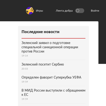
Игры
Лента добра
Войти
Последние новости
Зеленский заявил о подготовке
специальной санкционной операции
против России
19:14
Зеленский посетит Сербию
20:03
Определен фаворит Суперкубка УЕФА
19:59
В МИД России выступили с обращением
к ЕС
19:59