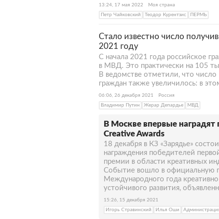
13:24, 17 мая 2022
Моя страна
Петр Чайковский
Теодор Курентзис
ПЕРМЬ
Стало известно число получив
2021 году
С начала 2021 года российское г
в МВД. Это практически на 105 ты
В ведомстве отметили, что число
граждан также увеличилось: в это
06:06, 26 декабря 2021
Россия
Владимир Путин
Жерар Депардье
МВД
В Москве впервые наградят 
Creative Awards
18 декабря в КЗ «Зарядье» состо
награждения победителей перво
премии в области креативных инд
Событие вошло в официальную 
Международного года креативно
устойчивого развития, объявлен
15:26, 15 декабря 2021
Игорь Стравинский
Илья Оши
Администрация