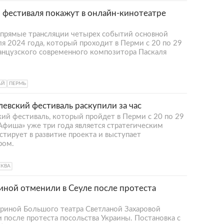
 фестиваля покажут в онлайн-кинотеатре
 прямые трансляции четырех событий основной
я 2024 года, который проходит в Перми с 20 по 29
анцузского современного композитора Паскаля
АЙ
ПЕРМЬ
евский фестиваль раскупили за час
ий фестиваль, который пройдет в Перми с 20 по 29
 Афиша» уже три года является стратегическим
стирует в развитие проекта и выступает
ром.
КВА
иной отменили в Сеуле после протеста
риной Большого театра Светланой Захаровой
после протеста посольства Украины. Постановка с