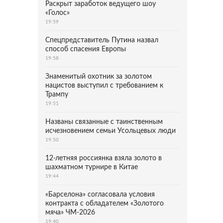
Раскрыт заработок ведущего шоу
«Голос»
19:59
Спецпредставитель Путина назвал
способ спасения Европы
19:58
Знаменитый охотник за золотом
нацистов выступил с требованием к
Трампу
19:51
Названы связанные с таинственным
исчезновением семьи Усольцевых люди
19:50
12-летняя россиянка взяла золото в
шахматном турнире в Китае
19:44
«Барселона» согласовала условия
контракта с обладателем «Золотого
мяча» ЧМ-2026
19:40