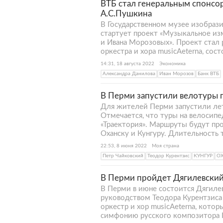
ВТБ стал генеральным спонсо
А.С.Пушкина
В Государственном музее изобрази
стартует проект «Музыкальное из
и Ивана Морозовых». Проект стал
оркестра и хора musicAeterna, сос
14:31, 18 августа 2022
Экономика
Александра Данилова
Иван Морозов
Банк ВТБ
В Перми запустили велотуры 
Для жителей Перми запустили лет
Отмечается, что туры на велосипе
«Траектория». Маршруты будут про
Оханску и Кунгуру. Длительность т
22:53, 8 июня 2022
Моя страна
Петр Чайковский
Теодор Курентзис
КУНГУР
О
В Перми пройдет Дягилевский
В Перми в июне состоится Дягиле
руководством Теодора Курентзиса 
оркестр и хор musicAeterna, кот
симфонию русского композитора 