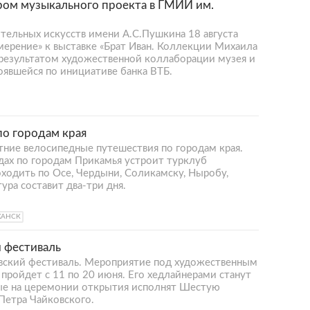
ром музыкального проекта в ГМИИ им.
тельных искусств имени А.С.Пушкина 18 августа
мерение» к выставке «Брат Иван. Коллекции Михаила
 результатом художественной коллаборации музея и
тоявшейся по инициативе банка ВТБ.
по городам края
ние велосипедные путешествия по городам края.
дах по городам Прикамья устроит турклуб
ходить по Осе, Чердыни, Соликамску, Ныробу,
ура составит два-три дня.
ХАНСК
 фестиваль
вский фестиваль. Мероприятие под художественным
пройдет с 11 по 20 июня. Его хедлайнерами станут
орые на церемонии открытия исполнят Шестую
Петра Чайковского.