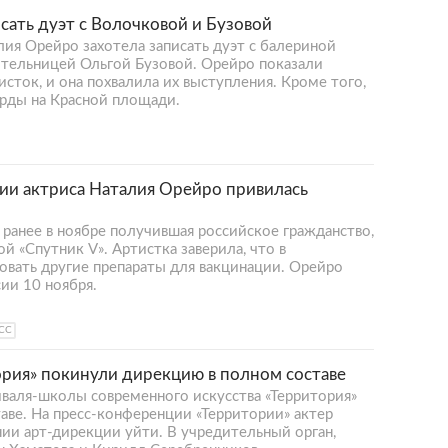
сать дуэт с Волочковой и Бузовой
алия Орейро захотела записать дуэт с балериной
тельницей Ольгой Бузовой. Орейро показали
исток, и она похвалила их выступления. Кроме того,
рды на Красной площади.
ии актриса Наталия Орейро привилась
 ранее в ноябре получившая российское гражданство,
й «Спутник V». Артистка заверила, что в
овать другие препараты для вакцинации. Орейро
ии 10 ноября.
СС
ория» покинули дирекцию в полном составе
аля-школы современного искусства «Территория»
аве. На пресс-конференции «Территории» актер
ии арт-дирекции уйти. В учредительный орган,