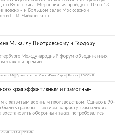
дора Курентзиса. Мероприятия пройдут с 10 по 13
аниновском и Большом залах Московской
ени П. И. Чайковского.
ена Михаилу Пиотровскому и Теодору
Петербурге Международный форум объединенных
Эрмитажной премии.
льство РФ
Правительство Санкт-Петербурга
Россия
РОССИЯ
ского края эффективным и грамотным
ом с развитым военным производством. Однако в 90-
в были утрачены — активы попросту «распилили».
ча восстановить оборонный заказ, потребовались
МСКИЙ КРАЙ
ПЕРМЬ