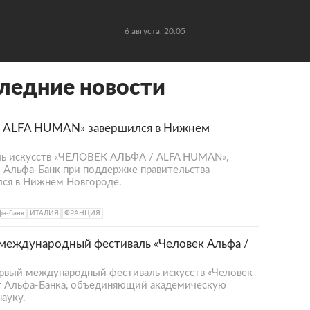
6 августа, 20:05
ледние новости
/ ALFA HUMAN» завершился в Нижнем
ь искусств «ЧЕЛОВЕК АЛЬФА / ALFA HUMAN»,
 Альфа-Банк при поддержке правительства
лся в Нижнем Новгороде.
фа-банк
ИТАЛИЯ
ФРАНЦИЯ
международный фестиваль «Человек Альфа /
рвый международный фестиваль искусств «Человек
т Альфа-Банка, объединяющий академическую
ауку.