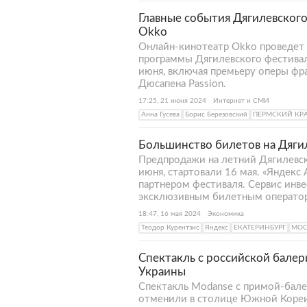
Главные события Дягилевского
Okko
Онлайн-кинотеатр Okko проведет
программы Дягилевского фестивал
июня, включая премьеру оперы фр
Дюсапена Passion.
17:25, 21 июня 2024
Интернет и СМИ
Анна Гусева
Борис Березовский
ПЕРМСКИЙ КР
Большинство билетов на Дягил
Предпродажи на летний Дягилевск
июня, стартовали 16 мая. «Яндекс
партнером фестиваля. Сервис инве
эксклюзивным билетным операто
18:47, 16 мая 2024
Экономика
Теодор Курентзис
Яндекс
ЕКАТЕРИНБУРГ
МОС
Спектакль с российской балер
Украины
Спектакль Modanse с примой-бале
отменили в столице Южной Кореи 