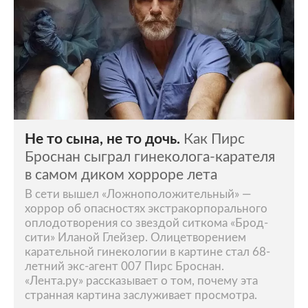
Не то сына, не то дочь.
Как Пирс
Броснан сыграл гинеколога-карателя
в самом диком хорроре лета
В сети вышел «Ложноположительный» —
хоррор об опасностях экстракорпорального
оплодотворения со звездой ситкома «Брод-
сити» Иланой Глейзер. Олицетворением
карательной гинекологии в картине стал 68-
летний экс-агент 007 Пирс Броснан.
«Лента.ру» рассказывает о том, почему эта
странная картина заслуживает просмотра.