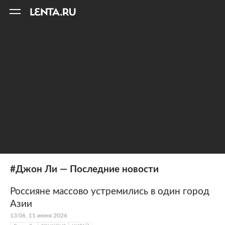
11
A
#Джон Ли — Последние новости
Россияне массово устремились в один город
Азии
13:06, 11 июня 2026