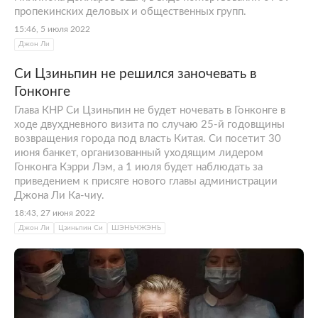
пропекинских деловых и общественных групп.
15:46, 5 июля 2022
Джон Ли
Си Цзиньпин не решился заночевать в
Гонконге
Глава КНР Си Цзиньпин не будет ночевать в Гонконге в
ходе двухдневного визита по случаю 25-й годовщины
возвращения города под власть Китая. Си посетит 30
июня банкет, организованный уходящим лидером
Гонконга Кэрри Лэм, а 1 июля будет наблюдать за
приведением к присяге нового главы администрации
Джона Ли Ка-чиу.
18:43, 27 июня 2022
Джон Ли
Цзиньпин Си
ШЭНЬЧЖЭНЬ