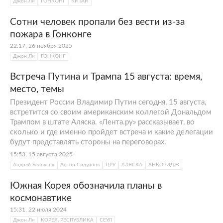
Джон Ли
ГОНКОНГ
КИТАЙ
Сотни человек пропали без вести из-за
пожара в Гонконге
22:17, 26 ноября 2025
Джон Ли
ГОНКОНГ
Встреча Путина и Трампа 15 августа: время,
место, темы
Президент России Владимир Путин сегодня, 15 августа,
встретится со своим американским коллегой Дональдом
Трампом в штате Аляска. «Лента.ру» рассказывает, во
сколько и где именно пройдет встреча и какие делегации
будут представлять стороны на переговорах.
15:53, 15 августа 2025
Андрей Белоусов
Антон Силуанов
ЦРУ
АЛЯСКА
АНКОРИДЖ
Южная Корея обозначила планы в
космонавтике
15:31, 22 июля 2024
Джон Ли
КОРЕЯ, РЕСПУБЛИКА
СЕУЛ