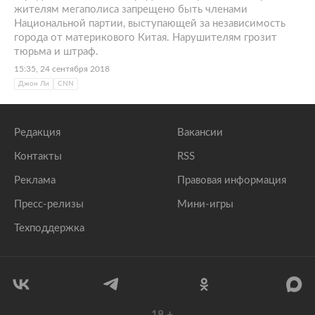
жителям мегаполиса запрещено быть членами
Национальной партии, выступающей за независимость
города от материкового Китая. Нарушителям грозит
тюрьма и штраф.
15:35, 24 сентября 2018
Джон Ли
CNN
Редакция
Вакансии
Контакты
RSS
Реклама
Правовая информация
Пресс-релизы
Мини-игры
Техподдержка
18
+