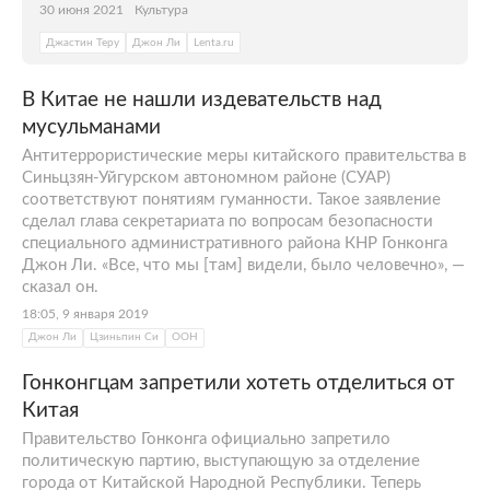
30 июня 2021
Культура
Джастин Теру
Джон Ли
Lenta.ru
В Китае не нашли издевательств над
мусульманами
Антитеррористические меры китайского правительства в
Синьцзян-Уйгурском автономном районе (СУАР)
соответствуют понятиям гуманности. Такое заявление
сделал глава секретариата по вопросам безопасности
специального административного района КНР Гонконга
Джон Ли. «Все, что мы [там] видели, было человечно», —
сказал он.
18:05, 9 января 2019
Джон Ли
Цзиньпин Си
ООН
Гонконгцам запретили хотеть отделиться от
Китая
Правительство Гонконга официально запретило
политическую партию, выступающую за отделение
города от Китайской Народной Республики. Теперь