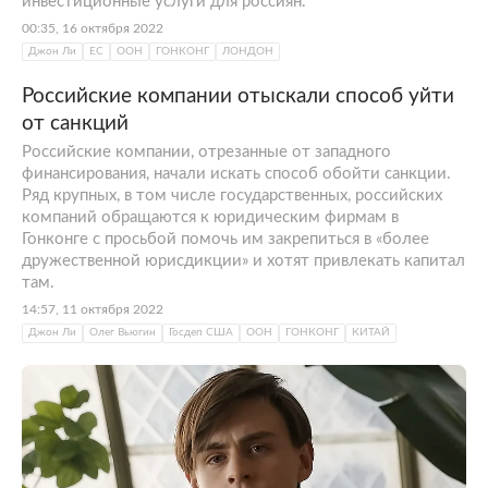
инвестиционные услуги для россиян.
00:35, 16 октября 2022
Джон Ли
ЕС
ООН
ГОНКОНГ
ЛОНДОН
Российские компании отыскали способ уйти
от санкций
Российские компании, отрезанные от западного
финансирования, начали искать способ обойти санкции.
Ряд крупных, в том числе государственных, российских
компаний обращаются к юридическим фирмам в
Гонконге с просьбой помочь им закрепиться в «более
дружественной юрисдикции» и хотят привлекать капитал
там.
14:57, 11 октября 2022
Джон Ли
Олег Вьюгин
Госдеп США
ООН
ГОНКОНГ
КИТАЙ