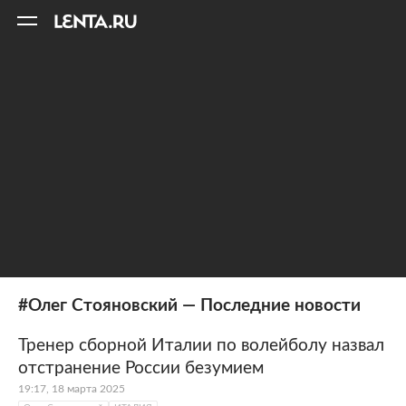
11
A
#Олег Стояновский — Последние новости
Тренер сборной Италии по волейболу назвал
отстранение России безумием
19:17, 18 марта 2025