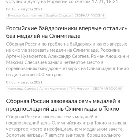
уступили дуэту из Норвегии со счетом 17:21, 18:21.
06:18, 7 августа 2021
Вячеслав Красильников
Заурбек Сидаков
СБОРНАЯ РОССИИ
Российские байдарочники впервые остались
без медалей на Олимпиаде
Сборная России по гребле на байдарках и каноэ впервые
не смогла завоевать медали на Олимпиаде. Россияне
Артем Кузахметов, Александр Сергеев, Роман Аношкин и
Максим Спесивцев заняли четвертое место в
соревнованиях байдарок-четверок на Олимпиаде в Токио
на дистанции 500 метров.
07:33, 7 августа 2021
Александр Сергеев
Артем Кузахметов
РИА Новости
СБОРНАЯ РОССИИ
Сборная России завоевала семь медалей в
предпоследний день Олимпиады в Токио
Сборная России завоевала семь медалей в
предпоследний день Олимпийских игр в Токио и заняла
четвертое место в неофициальном медальном зачете.
Золотые награды 7 августа выиграли борец вольного