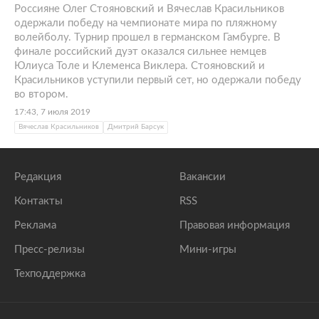
Россияне Олег Стояновский и Вячеслав Красильников
одержали победу на чемпионате мира по пляжному
волейболу. Турнир прошел в германском Гамбурге. В
финале российский дуэт оказался сильнее немцев
Юлиуса Толе и Клеменса Виклера. Стояновский и
Красильников уступили первый сет, но одержали победу
во втором.
17:43, 7 июля 2019
Вячеслав Красильников
Дмитрий Барсук
Редакция
Вакансии
Контакты
RSS
Реклама
Правовая информация
Пресс-релизы
Мини-игры
Техподдержка