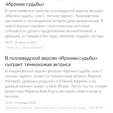
«Иронии судьбы»
В сети появился трейлер голливудской версии фильма
«Ирония судьбы, или С легким паром!». Кинокартина
расскажет о неожиданной встрече двух незнакомцев. В
новой версии героями стали мужчина, который
собирается сделать предложение возлюбленной, и
девушка, оставшаяся без пары накануне свадьбы сестры.
04:37, 18 августа 2022
Льюис Тан
Марюс Вайсберг
В голливудской версии «Иронии судьбы»
сыграет темнокожая актриса
В американской версии фильма «Ирония судьбы, или С
легким паром!» появится темнокожая актриса Фикиле
Мктвала. Девушка родилась в Южной Африке, а на
данный момент живет в Нью-Йорке. Артистка, по словам
режиссера Марюса Вайсберга, активная, обаятельная и
веселая.
23:15, 14 января 2022
Владимир Зеленский
Лия Ахеджакова
Комсомольская правда
НЬЮ-ЙОРК