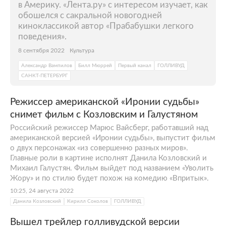
в Америку. «Лента.ру» с интересом изучает, как
обошелся с сакральной новогодней
киноклассикой автор «Прабабушки легкого
поведения».
8 сентября 2022
Культура
Александр Вампилов
Билл Мюррей
Первый канал
ГОЛЛИВУД
САНКТ-ПЕТЕРБУРГ
Режиссер американской «Иронии судьбы»
снимет фильм с Козловским и Галустяном
Российский режиссер Марюс Вайсберг, работавший над
американской версией «Иронии судьбы», выпустит фильм
о двух персонажах «из совершенно разных миров».
Главные роли в картине исполнят Данила Козловский и
Михаил Галустян. Фильм выйдет под названием «Уволить
Жору» и по стилю будет похож на комедию «Впритык».
10:25, 24 августа 2022
Данила Козловский
Кирилл Соколов
ГОЛЛИВУД
Вышел трейлер голливудской версии