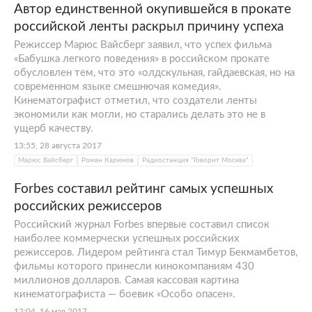
Автор единственной окупившейся в прокате
российской ленты раскрыл причину успеха
Режиссер Марюс Вайсберг заявил, что успех фильма
«Бабушка легкого поведения» в российском прокате
обусловлен тем, что это «олдскульная, гайдаевская, но на
современном языке смешнючая комедия».
Кинематографист отметил, что создатели ленты
экономили как могли, но старались делать это не в
ущерб качеству.
13:55, 28 августа 2017
Марюс Вайсберг
Роман Каримов
Радиостанция "Говорит Москва"
Forbes составил рейтинг самых успешных
российских режиссеров
Российский журнал Forbes впервые составил список
наиболее коммерчески успешных российских
режиссеров. Лидером рейтинга стал Тимур Бекмамбетов,
фильмы которого принесли кинокомпаниям 430
миллионов долларов. Самая кассовая картина
кинематографиста — боевик «Особо опасен».
12:04, 16 мая 2017