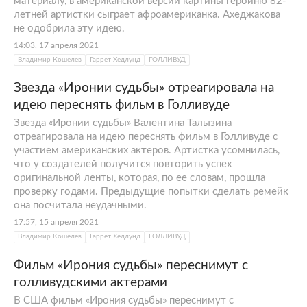
материалу, в американской версии картины героиню 82-
летней артистки сыграет афроамериканка. Ахеджакова
не одобрила эту идею.
14:03, 17 апреля 2021
Владимир Кошелев
Гаррет Хедлунд
ГОЛЛИВУД
Звезда «Иронии судьбы» отреагировала на
идею переснять фильм в Голливуде
Звезда «Иронии судьбы» Валентина Талызина
отреагировала на идею переснять фильм в Голливуде с
участием американских актеров. Артистка усомнилась,
что у создателей получится повторить успех
оригинальной ленты, которая, по ее словам, прошла
проверку годами. Предыдущие попытки сделать ремейк
она посчитала неудачными.
17:57, 15 апреля 2021
Владимир Кошелев
Гаррет Хедлунд
ГОЛЛИВУД
Фильм «Ирония судьбы» переснимут с
голливудскими актерами
В США фильм «Ирония судьбы» переснимут с