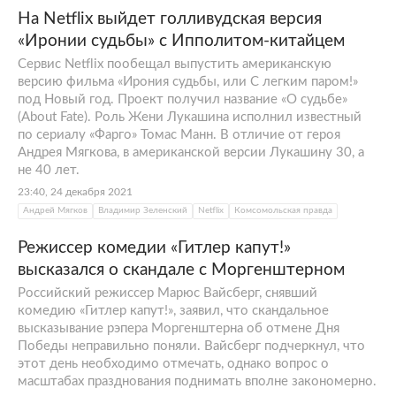
На Netflix выйдет голливудская версия
«Иронии судьбы» с Ипполитом-китайцем
Сервис Netflix пообещал выпустить американскую
версию фильма «Ирония судьбы, или С легким паром!»
под Новый год. Проект получил название «О судьбе»
(About Fate). Роль Жени Лукашина исполнил известный
по сериалу «Фарго» Томас Манн. В отличие от героя
Андрея Мягкова, в американской версии Лукашину 30, а
не 40 лет.
23:40, 24 декабря 2021
Андрей Мягков
Владимир Зеленский
Netflix
Комсомольская правда
Режиссер комедии «Гитлер капут!»
высказался о скандале с Моргенштерном
Российский режиссер Марюс Вайсберг, снявший
комедию «Гитлер капут!», заявил, что скандальное
высказывание рэпера Моргенштерна об отмене Дня
Победы неправильно поняли. Вайсберг подчеркнул, что
этот день необходимо отмечать, однако вопрос о
масштабах празднования поднимать вполне закономерно.