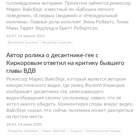
голливудскими актерами. Проектом займется режиссер
Марюс Вайсберг, известный по «Бабушка легкого
поведения», «8 первых свиданий» и «(Не)идеальный
мужчина». Главные роли исполнят Эмма Робертс, Томас
Манн, Гаррет Хедлунд и Бритт Робертсон.
16:07, 14 апреля 2021
Валентина Талызина
Владимир Кошелев
Автор ролика о десантнике-гее с
Киркоровым ответил на критику бывшего
главы ВДВ
Режиссер Марюс Вайсберг, который является автором
юмористического видео, где певец Филипп Киркоров
изображает десантника-гея, записывающего
видеообращение своему сослуживцу, заявил, что не
хотел никого обидеть. Комментируя споры вокруг видео,
Вайсберг сказал, что сейчас полемика может разгореться
на пустом месте.
18:43, 14 июня 2020
Владимир Шаманов
Марюс Вайсберг
Госдума
Комсомольская правда