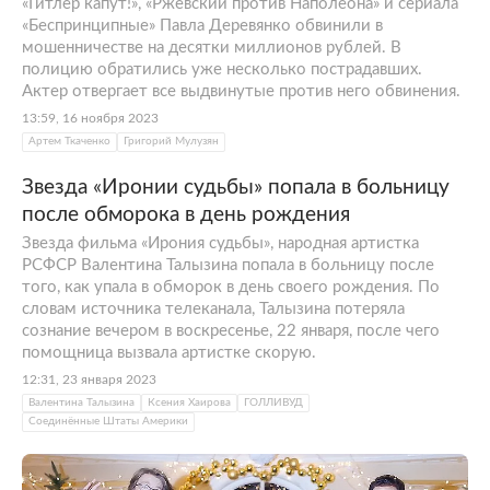
«Гитлер капут!», «Ржевский против Наполеона» и сериала
«Беспринципные» Павла Деревянко обвинили в
мошенничестве на десятки миллионов рублей. В
полицию обратились уже несколько пострадавших.
Актер отвергает все выдвинутые против него обвинения.
13:59, 16 ноября 2023
Артем Ткаченко
Григорий Мулузян
Звезда «Иронии судьбы» попала в больницу
после обморока в день рождения
Звезда фильма «Ирония судьбы», народная артистка
РСФСР Валентина Талызина попала в больницу после
того, как упала в обморок в день своего рождения. По
словам источника телеканала, Талызина потеряла
сознание вечером в воскресенье, 22 января, после чего
помощница вызвала артистке скорую.
12:31, 23 января 2023
Валентина Талызина
Ксения Хаирова
ГОЛЛИВУД
Соединённые Штаты Америки