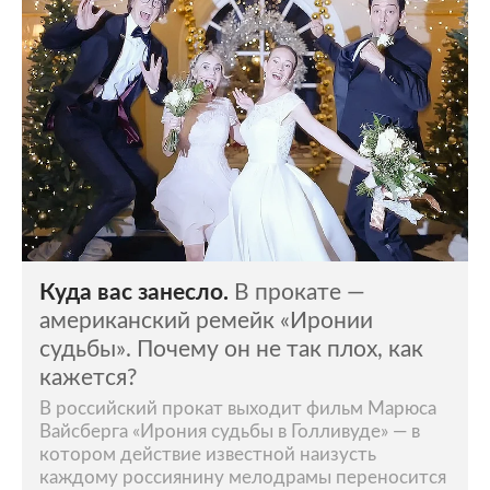
Куда вас занесло.
В прокате —
американский ремейк «Иронии
судьбы». Почему он не так плох, как
кажется?
В российский прокат выходит фильм Марюса
Вайсберга «Ирония судьбы в Голливуде» — в
котором действие известной наизусть
каждому россиянину мелодрамы переносится