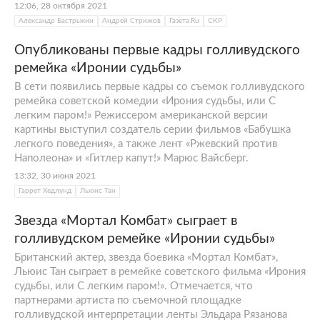
12:06, 28 октября 2021
Александр Бастрыкин
Андрей Стрижов
Газета.Ru
СКР
Опубликованы первые кадры голливудского
ремейка «Иронии судьбы»
В сети появились первые кадры со съемок голливудского
ремейка советской комедии «Ирония судьбы, или С
легким паром!» Режиссером американской версии
картины выступил создатель серии фильмов «Бабушка
легкого поведения», а также лент «Ржевский против
Наполеона» и «Гитлер капут!» Марюс Вайсберг.
13:32, 30 июня 2021
Гаррет Хедлунд
Льюис Тан
Звезда «Мортал Комбат» сыграет в
голливудском ремейке «Иронии судьбы»
Британский актер, звезда боевика «Мортал Комбат»,
Льюис Тан сыграет в ремейке советского фильма «Ирония
судьбы, или С легким паром!». Отмечается, что
партнерами артиста по съемочной площадке
голливудской интерпретации ленты Эльдара Рязанова