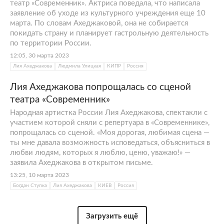
театр «Современник». Актриса поведала, что написала
заявление об уходе из культурного учреждения еще 10
марта. По словам Ахеджаковой, она не собирается
покидать страну и планирует гастрольную деятельность
по территории России.
12:05, 30 марта 2023
Лия Ахеджакова
Людмила Улицкая
КИПР
Россия
Лия Ахеджакова попрощалась со сценой
театра «Современник»
Народная артистка России Лия Ахеджакова, спектакли с
участием которой сняли с репертуара в «Современнике»,
попрощалась со сценой. «Моя дорогая, любимая сцена —
ты мне давала возможность исповедаться, объясниться в
любви людям, которых я люблю, ценю, уважаю!» —
заявила Ахеджакова в открытом письме.
13:25, 10 марта 2023
Богдан Ступка
Лия Ахеджакова
КИЕВ
Россия
Загрузить ещё