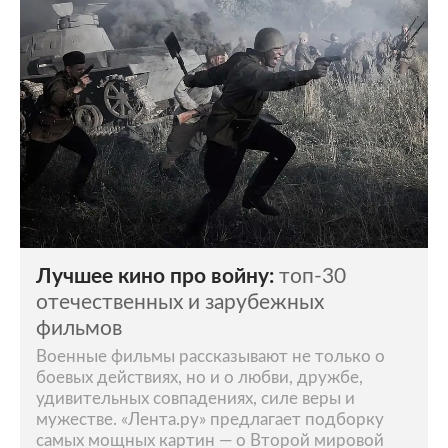
Лучшее кино про войну:
топ-30
отечественных и зарубежных
фильмов
Военные фильмы рассказывают не только о
боевых действиях, но и о любви, дружбе,
удивительных совпадениях, силе веры и
мужестве. «Лента.ру» предлагает подборку
самых мощных картин — о Второй мировой