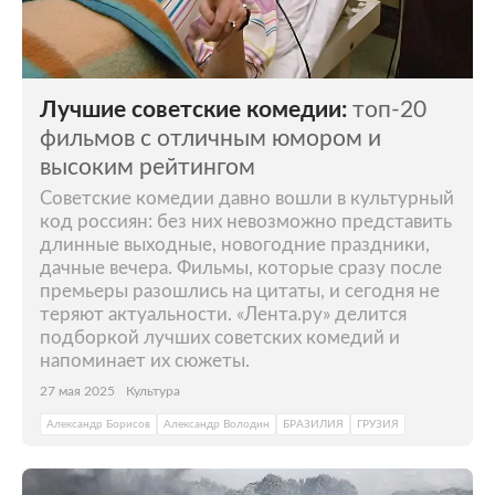
«Любовь-морковь 3». В 2018 году она
снялась в эпизоде фильма Кирилла
Серебренникова «Лето».
В 2022 году театр «Современник»
отменил
Лучшие советские комедии:
топ-20
показы
спектакля «Первый хлеб», в котором
фильмов с отличным юмором и
Лия Ахеджакова исполняла главную роль.
высоким рейтингом
Годом ранее организация «Офицеры
Советские комедии давно вошли в культурный
России»
обратилась
в Генпрокуратуру с
код россиян: без них невозможно представить
требованием проверить постановку из-за
длинные выходные, новогодние праздники,
«чрезмерного употребления
дачные вечера. Фильмы, которые сразу после
ненормативной лексики» и «пропаганды
премьеры разошлись на цитаты, и сегодня не
однополой любви».
теряют актуальности. «Лента.ру» делится
подборкой лучших советских комедий и
напоминает их сюжеты.
27 мая 2025
Культура
Александр Борисов
Александр Володин
БРАЗИЛИЯ
ГРУЗИЯ