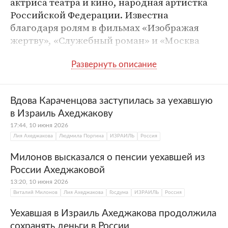
актриса театра и кино, народная артистка
Российской Федерации. Известна
благодаря ролям в фильмах «Изображая
жертву», «Служебный роман» и «Москва
слезам не верит».
Полное имя
Лия Меджидовна
Ахеджакова
Вдова Караченцова заступилась за уехавшую
в Израиль Ахеджакову
Дата рождения
9 июля 1938
17:44, 10 июня 2026
Лия Ахеджакова
Людмила Поргина
ИЗРАИЛЬ
Россия
Место рождения
Днепропетровск,
СССР
Милонов высказался о пенсии уехавшей из
России Ахеджаковой
Образование
ГИТИС
13:20, 10 июня 2026
Виталий Милонов
Лия Ахеджакова
Госдума
ИЗРАИЛЬ
Россия
Сфера деятельности
Актриса
Уехавшая в Израиль Ахеджакова продолжила
сохранять деньги в России