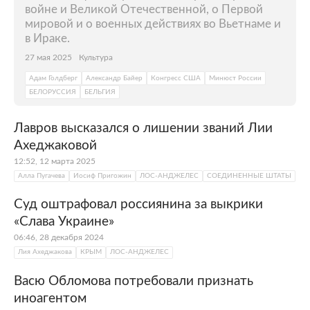
войне и Великой Отечественной, о Первой
мировой и о военных действиях во Вьетнаме и
в Ираке.
27 мая 2025
Культура
Адам Голдберг
Александр Байер
Конгресс США
Минюст России
БЕЛОРУССИЯ
БЕЛЬГИЯ
Лавров высказался о лишении званий Лии
Ахеджаковой
12:52, 12 марта 2025
Алла Пугачева
Иосиф Пригожин
ЛОС-АНДЖЕЛЕС
СОЕДИНЕННЫЕ ШТАТЫ
Суд оштрафовал россиянина за выкрики
«Слава Украине»
06:46, 28 декабря 2024
Лия Ахеджакова
КРЫМ
ЛОС-АНДЖЕЛЕС
Васю Обломова потребовали признать
иноагентом