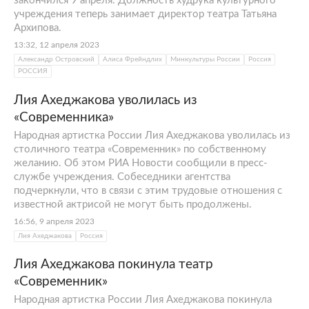
закончился 9 апреля. Должность худрука культурного
учреждения теперь занимает директор театра Татьяна
Архипова.
13:32, 12 апреля 2023
Александр Островский
Алиса Фрейндлих
Минкультуры России
Россия
РОССИЯ
Лия Ахеджакова уволилась из
«Современника»
Народная артистка России Лия Ахеджакова уволилась из
столичного театра «Современник» по собственному
желанию. Об этом РИА Новости сообщили в пресс-
службе учреждения. Собеседники агентства
подчеркнули, что в связи с этим трудовые отношения с
известной актрисой не могут быть продолжены.
16:56, 9 апреля 2023
Лия Ахеджакова
Россия
Лия Ахеджакова покинула театр
«Современник»
Народная артистка России Лия Ахеджакова покинула