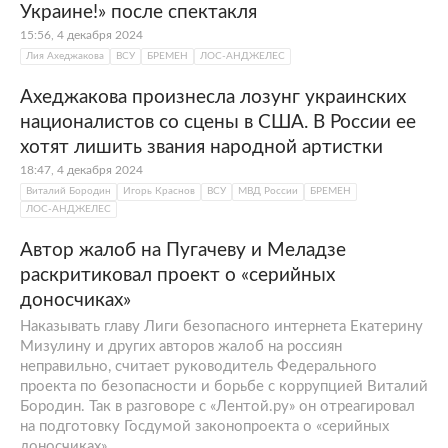
Украине!» после спектакля
15:56, 4 декабря 2024
Лия Ахеджакова
ВСУ
БРЕМЕН
ЛОС-АНДЖЕЛЕС
Ахеджакова произнесла лозунг украинских
националистов со сцены в США. В России ее
хотят лишить звания народной артистки
18:47, 4 декабря 2024
Виталий Бородин
Игорь Краснов
ВСУ
МВД России
БРЕМЕН
ЛОС-АНДЖЕЛЕС
Автор жалоб на Пугачеву и Меладзе
раскритиковал проект о «серийных
доносчиках»
Наказывать главу Лиги безопасного интернета Екатерину
Мизулину и других авторов жалоб на россиян
неправильно, считает руководитель Федерального
проекта по безопасности и борьбе с коррупцией Виталий
Бородин. Так в разговоре с «Лентой.ру» он отреагировал
на подготовку Госдумой законопроекта о «серийных
доносчиках».