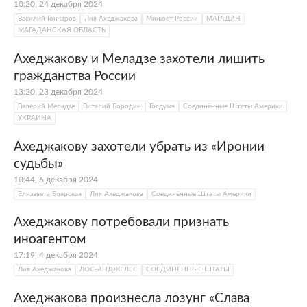
10:20, 24 декабря 2024
Василий Гончаров
Лия Ахеджакова
Минюст России
МАГАДАН
МАГАДАНСКАЯ ОБЛАСТЬ
Ахеджакову и Меладзе захотели лишить
гражданства России
13:20, 23 декабря 2024
Валерий Меладзе
Виталий Бородин
Госдума
Соединённые Штаты Америки
УКРАИНА
Ахеджакову захотели убрать из «Иронии
судьбы»
10:44, 6 декабря 2024
Елизавета Боярская
Лия Ахеджакова
Соединённые Штаты Америки
Ахеджакову потребовали признать
иноагентом
17:19, 4 декабря 2024
Лия Ахеджакова
ЛОС-АНДЖЕЛЕС
СОЕДИНЕННЫЕ ШТАТЫ
Ахеджакова произнесла лозунг «Слава