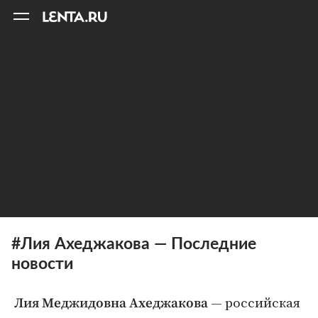
11
A
#Лия Ахеджакова — Последние
новости
— российская
Лия Меджидовна Ахеджакова