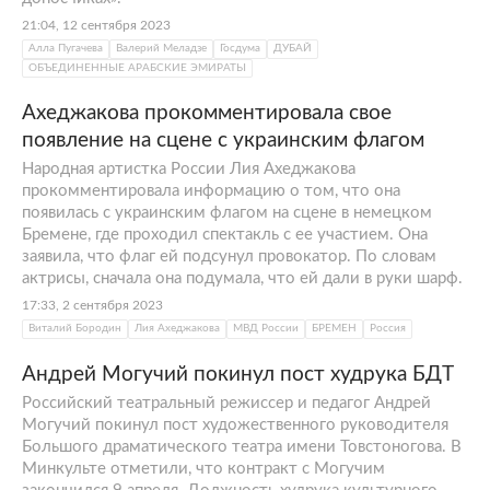
21:04, 12 сентября 2023
Алла Пугачева
Валерий Меладзе
Госдума
ДУБАЙ
ОБЪЕДИНЕННЫЕ АРАБСКИЕ ЭМИРАТЫ
Ахеджакова прокомментировала свое
появление на сцене с украинским флагом
Народная артистка России Лия Ахеджакова
прокомментировала информацию о том, что она
появилась с украинским флагом на сцене в немецком
Бремене, где проходил спектакль с ее участием. Она
заявила, что флаг ей подсунул провокатор. По словам
актрисы, сначала она подумала, что ей дали в руки шарф.
17:33, 2 сентября 2023
Виталий Бородин
Лия Ахеджакова
МВД России
БРЕМЕН
Россия
Андрей Могучий покинул пост худрука БДТ
Российский театральный режиссер и педагог Андрей
Могучий покинул пост художественного руководителя
Большого драматического театра имени Товстоногова. В
Минкульте отметили, что контракт с Могучим