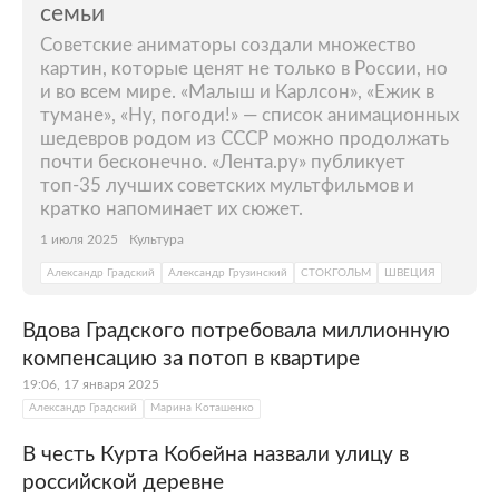
семьи
Советские аниматоры создали множество
картин, которые ценят не только в России, но
и во всем мире. «Малыш и Карлсон», «Ежик в
тумане», «Ну, погоди!» — список анимационных
шедевров родом из СССР можно продолжать
почти бесконечно. «Лента.ру» публикует
топ-35 лучших советских мультфильмов и
кратко напоминает их сюжет.
1 июля 2025
Культура
Александр Градский
Александр Грузинский
СТОКГОЛЬМ
ШВЕЦИЯ
Вдова Градского потребовала миллионную
компенсацию за потоп в квартире
19:06, 17 января 2025
Александр Градский
Марина Коташенко
В честь Курта Кобейна назвали улицу в
российской деревне