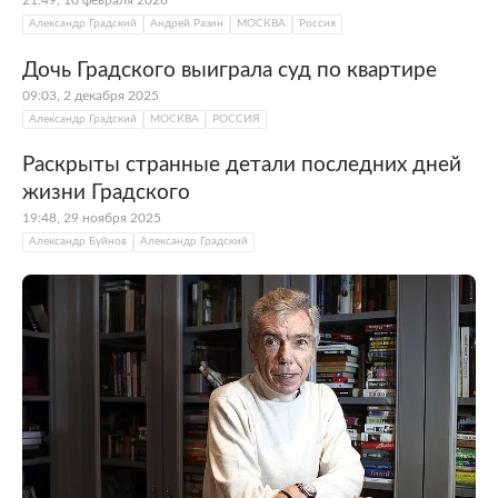
21:49, 10 февраля 2026
Александр Градский
Андрей Разин
МОСКВА
Россия
Дочь Градского выиграла суд по квартире
09:03, 2 декабря 2025
Александр Градский
МОСКВА
РОССИЯ
Раскрыты странные детали последних дней
жизни Градского
19:48, 29 ноября 2025
Александр Буйнов
Александр Градский