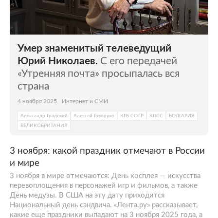
Умер знаменитый телеведущий
Юрий Николаев.
С его передачей
«Утренняя почта» просыпалась вся
страна
4 ноября 2025
Интернет и СМИ
Александр Градский
Алексей Говорухо
КГБ СССР
КПСС
БОЛГАРИЯ
ВЕЛИКОБРИТАНИЯ
3 ноября: какой праздник отмечают в России
и мире
3 ноября в мире отмечаются: День косплея — искусства
перевоплощения в персонажей игр и фильмов, а также
День медузы. В США на эту дату приходится
Национальный день сэндвича. «Лента.ру» рассказывает,
какие еще праздники выпадают на 3 ноября 2025 года, а