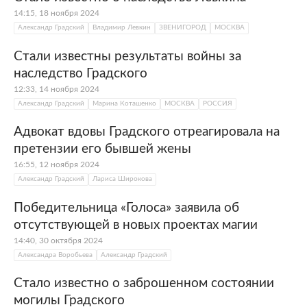
14:15, 18 ноября 2024
Александр Градский
Владимир Левкин
ЗВЕНИГОРОД
МОСКВА
Стали известны результаты войны за
наследство Градского
12:33, 14 ноября 2024
Александр Градский
Марина Коташенко
МОСКВА
РОССИЯ
Адвокат вдовы Градского отреагировала на
претензии его бывшей жены
16:55, 12 ноября 2024
Александр Градский
Лариса Широкова
Победительница «Голоса» заявила об
отсутствующей в новых проектах магии
14:40, 30 октября 2024
Александра Воробьева
Александр Градский
Стало известно о заброшенном состоянии
могилы Градского