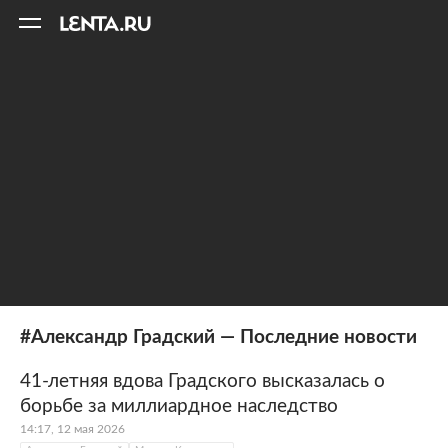
11
A
#Александр Градский — Последние новости
41-летняя вдова Градского высказалась о
борьбе за миллиардное наследство
14:17, 12 мая 2026