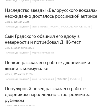
Александр Градский
Марина Коташенко
Наследство звезды «Белорусского вокзала»
неожиданно досталось российской актрисе
22:16, 12 мая 2026
Александр Градский
Ирина Пегова
ИСТРА
МОСКОВСКАЯ ОБЛАСТЬ
Сын Градского обвинил его вдову в
неверности и потребовал ДНК-тест
22:24, 22 апреля 2026
Александр Градский
Марина Коташенко
Пенкин рассказал о работе дворником и
жизни в коммуналке
20:25, 12 марта 2026
Александр Градский
Егор Кончаловский
МОСКВА
РОССИЯ
Популярный певец рассказал о работе
дворником параллельно с гастролями за
рубежом