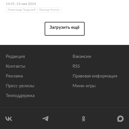
14:45, 23 мая 2024
Александр Градский
Леонид Агутин
Загрузить ещё
Редакция
Вакансии
Контакты
RSS
Реклама
Правовая информация
Пресс-релизы
Мини-игры
Техподдержка