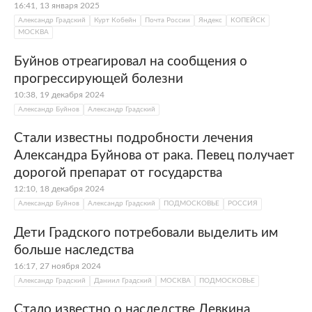
16:41, 13 января 2025
Александр Градский
Курт Кобейн
Почта России
Яндекс
КОПЕЙСК
МОСКВА
Буйнов отреагировал на сообщения о
прогрессирующей болезни
10:38, 19 декабря 2024
Александр Буйнов
Александр Градский
Стали известны подробности лечения
Александра Буйнова от рака. Певец получает
дорогой препарат от государства
12:10, 18 декабря 2024
Александр Буйнов
Александр Градский
ПОДМОСКОВЬЕ
РОССИЯ
Дети Градского потребовали выделить им
больше наследства
16:17, 27 ноября 2024
Александр Градский
Даниил Градский
МОСКВА
ПОДМОСКОВЬЕ
Стало известно о наследстве Левкина