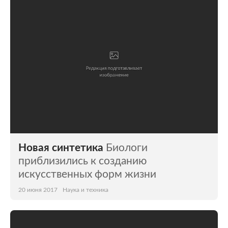
Мир
Бывший СССР
Экономика
Силовые структуры
Наука и техника
Спорт
Культура
Интернет и СМИ
Ценности
Путешествия
Из жизни
Среда обитания
Новая синтетика
Биологи
Забота о себе
Авто
приблизились к созданию
искусственных форм жизни
20 июня 2017
Наука и техника