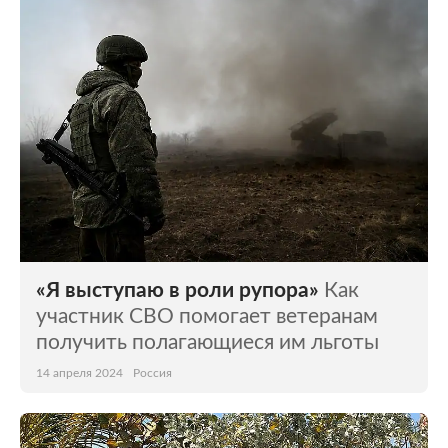
Мир
Бывший СССР
Экономика
Силовые структуры
Наука и техника
Спорт
Культура
Интернет и СМИ
Ценности
Путешествия
Из жизни
Среда обитания
«Я выступаю в роли рупора»
Как
Забота о себе
Авто
участник СВО помогает ветеранам
получить полагающиеся им льготы
14 апреля 2024
Россия