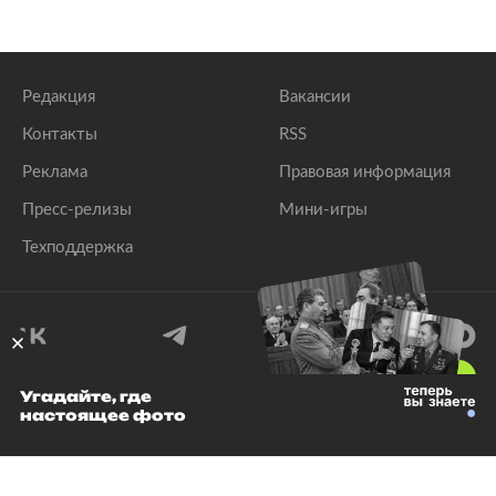
Редакция
Вакансии
Контакты
RSS
Реклама
Правовая информация
Пресс-релизы
Мини-игры
Техподдержка
18
+
Угадайте, где
настоящее фото
© 1999–2026 Все права защищены.
ООО «Лента.Ру»
Лента добра