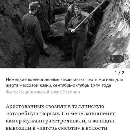
1 / 2
Немецкие военнопленные заканчивают рыть могилы для
жертв массовой казни, сентябрь-октябрь 1944 года
Фото: Национальный архив Эстонии
Арестованных свозили в таллинскую
Батарейную тюрьму. По мере заполнения
камер мужчин расстреливали, а женщин
вывозили в «лагерь смерти» в волости