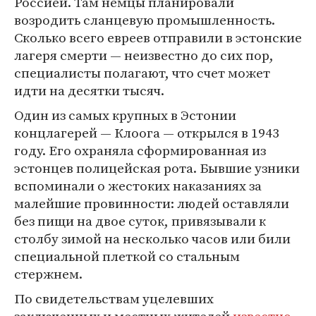
Россией. Там немцы планировали
возродить сланцевую промышленность.
Сколько всего евреев отправили в эстонские
лагеря смерти — неизвестно до сих пор,
специалисты полагают, что счет может
идти на десятки тысяч.
Один из самых крупных в Эстонии
концлагерей — Клоога — открылся в 1943
году. Его охраняла сформированная из
эстонцев полицейская рота. Бывшие узники
вспоминали о жестоких наказаниях за
малейшие провинности: людей оставляли
без пищи на двое суток, привязывали к
столбу зимой на несколько часов или били
специальной плеткой со стальным
стержнем.
По свидетельствам уцелевших
заключенных и местных жителей
известно
,