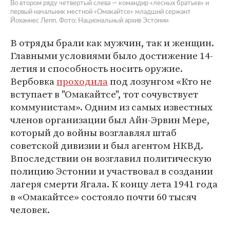
Во втором ряду четвертый слева — командир «лесных братьев» и
первый начальник местной «Омакайтсе» младший сержант
Йоханнес Лепп. Фото: Национальный архив Эстонии
В отряды брали как мужчин, так и женщин.
Главными условиями было достижение 14-
летия и способность носить оружие.
Вербовка
проходила
под лозунгом «Кто не
вступает в "Омакайтсе", тот сочувствует
коммунистам». Одним из самых известных
членов организации был Айн-Эрвин Мере,
который до войны возглавлял штаб
советской дивизии и был агентом НКВД.
Впоследствии он возглавил политическую
полицию Эстонии и участвовал в создании
лагеря смерти Ягала. К концу лета 1941 года
в «Омакайтсе» состояло почти 60 тысяч
человек.