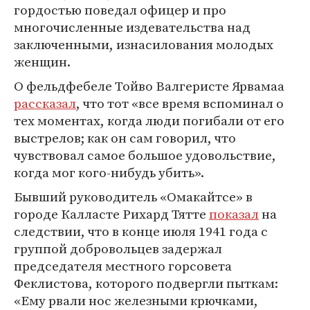
гордостью поведал офицер и про
многочисленные издевательства над
заключенными, изнасилования молодых
женщин.
О фельдфебеле Тойво Валгеристе Ярвамаа
рассказал
, что тот «все время вспоминал о
тех моментах, когда люди погибали от его
выстрелов; как он сам говорил, что
чувствовал самое большое удовольствие,
когда мог кого-нибудь убить».
Бывший руководитель «Омакайтсе» в
городе Калласте Рихард Тятте
показал
на
следствии, что в конце июля 1941 года с
группой добровольцев задержал
председателя местного горсовета
Феклистова, которого подвергли пыткам:
«Ему рвали нос железными крючками,