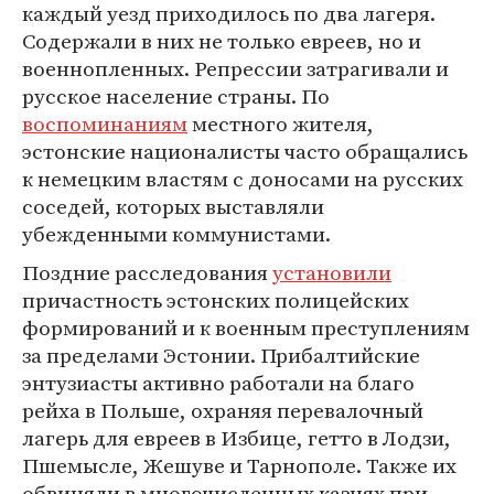
каждый уезд приходилось по два лагеря.
Содержали в них не только евреев, но и
военнопленных. Репрессии затрагивали и
русское население страны. По
воспоминаниям
местного жителя,
эстонские националисты часто обращались
к немецким властям с доносами на русских
соседей, которых выставляли
убежденными коммунистами.
Поздние расследования
установили
причастность эстонских полицейских
формирований и к военным преступлениям
за пределами Эстонии. Прибалтийские
энтузиасты активно работали на благо
рейха в Польше, охраняя перевалочный
лагерь для евреев в Избице, гетто в Лодзи,
Пшемысле, Жешуве и Тарнополе. Также их
обвиняли в многочисленных казнях при