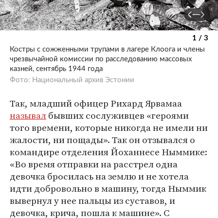
1 / 3
Костры с сожженными трупами в лагере Клоога и члены
чрезвычайной комиссии по расследованию массовых
казней, сентябрь 1944 года
Фото: Национальный архив Эстонии
Так, младший офицер Рихард Ярвамаа
называл
бывших сослуживцев «героями
того времени, которые никогда не имели ни
жалости, ни пощады». Так он отзывался о
командире отделения Йоханнесе Ныммике:
«Во время отправки на расстрел одна
девочка бросилась на землю и не хотела
идти добровольно в машину, тогда Ныммик
вывернул у нее пальцы из суставов, и
девочка, крича, пошла к машине». С