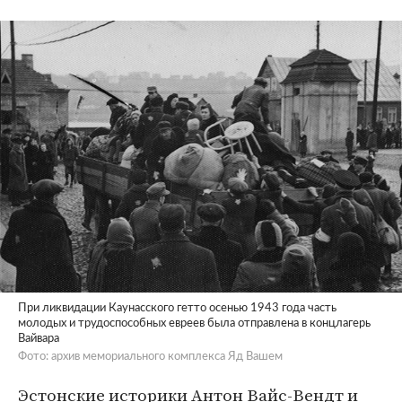
При ликвидации Каунасского гетто осенью 1943 года часть
молодых и трудоспособных евреев была отправлена в концлагерь
Вайвара
Фото: архив мемориального комплекса Яд Вашем
Эстонские историки Антон Вайс-Вендт и