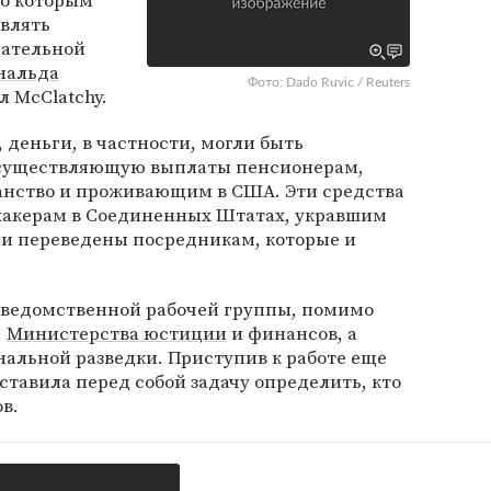
по которым
авлять
рательной
нальда
Фото: Dado Ruvic / Reuters
л McClatchy.
 деньги, в частности, могли быть
 осуществляющую выплаты пенсионерам,
нство и проживающим в США. Эти средства
хакерам в Соединенных Штатах, укравшим
ли переведены посредникам, которые и
жведомственной рабочей группы, помимо
,
Министерства юстиции
и финансов, а
альной разведки. Приступив к работе еще
ставила перед собой задачу определить, кто
в.