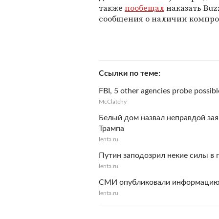
также
пообещал
наказать Buz
сообщения о наличии компр
Ссылки по теме
FBI, 5 other agencies probe possib
McClatchy
Белый дом назвал неправдой зая
Трампа
lenta.ru
Путин заподозрил некие силы в 
lenta.ru
СМИ опубликовали информацию о
lenta.ru