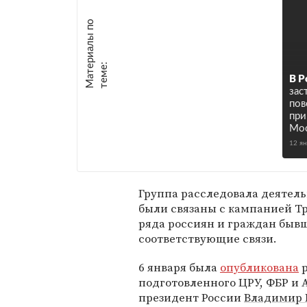
М
а
т
р
и
а
л
ы
п
о
т
е
м
е
е
:
В Р
зас
пов
при
Мо
12 я
Группа расследовала деятель
были связаны с кампанией Тр
ряда россиян и граждан бывш
соответствующие связи.
6 января была
опубликована
р
подготовленного ЦРУ, ФБР и 
президент России
Владимир 