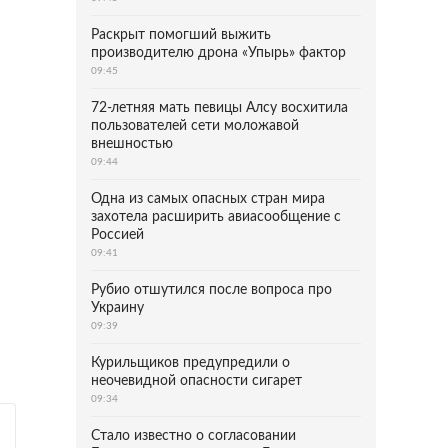
Раскрыт помогший выжить
производителю дрона «Упырь» фактор
09:45
72-летняя мать певицы Алсу восхитила
пользователей сети моложавой
внешностью
09:44
Одна из самых опасных стран мира
захотела расширить авиасообщение с
Россией
09:41
Рубио отшутился после вопроса про
Украину
09:39
Курильщиков предупредили о
неочевидной опасности сигарет
09:34
Стало известно о согласовании