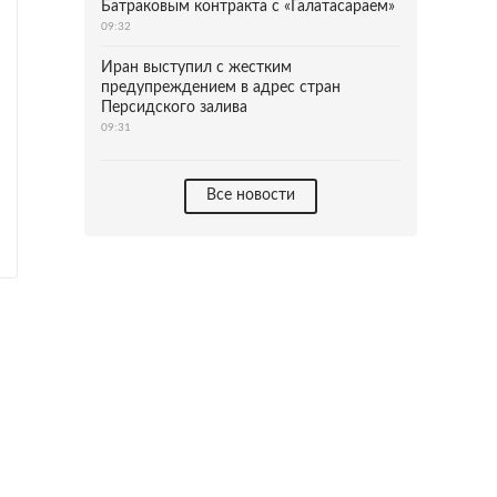
Батраковым контракта с «Галатасараем»
09:32
Иран выступил с жестким
предупреждением в адрес стран
Персидского залива
09:31
Все новости