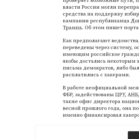
проверяет возможные пути, 
власти России могли перепр
средства на поддержку изби
кампании республиканца
До
Трампа
. Об этом пишет порта
Как предполагают ведомства,
переведены через систему,
имеющим российское гражда
якобы достались некоторым 
письма демократов, либо бы
расплатились с хакерами.
В работе неофициальной ме
ФБР, задействованы
ЦРУ
,
АНБ
также офис директора национ
весной прошлого года, она по
именно финансировал хакеро