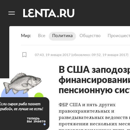
11
A
Мир
Все
Политика
Общество
Происшест
07:43, 19 января 2017
(обновлено: 09:52, 19 января 2017)
В США заподоз
финансировании
пенсионную си
ФБР
США и пять других
Если сырая рыба пахнет
«рыбой», ее лучше не есть!
правоохранительных и
разведывательных ведомств 
протяжении нескольких мес