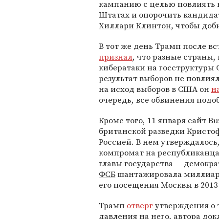
кампанию с целью повлиять 
Штатах и опорочить кандида
Хиллари Клинтон
, чтобы доб
В тот же день Трамп после в
признал
, что разные страны,
кибератаки на госструктуры 
результат выборов не повлия
на исход выборов в США он
н
очередь, все обвинения подо
Кроме того, 11 января сайт B
британской разведки Кристоф
Россией. В нем утверждалось,
компромат на республиканца и
главы государства — демокра
ФСБ
шантажировала миллиар
его посещения Москвы в 2013 
Трамп
отверг
утверждения о т
давления на него, автора до