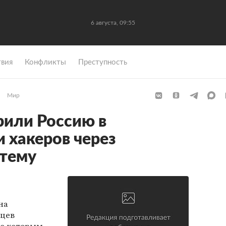
6 августа, 09:55
вия
Конфликты
Преступность
Мир
рили Россию в
 хакеров через
стему
на
яцев