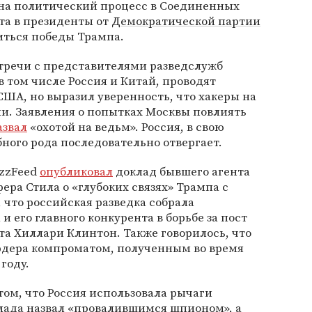
на политический процесс в Соединенных
та в президенты от
Демократической партии
иться победы Трампа.
стречи с представителями разведслужб
 в том числе Россия и Китай, проводят
США, но выразил уверенность, что хакеры на
ли. Заявления о попытках Москвы повлиять
азвал
«охотой на ведьм». Россия, в свою
бного рода последовательно отвергает.
uzzFeed
опубликовал
доклад бывшего агента
ера Стила о «глубоких связях» Трампа с
 что российская разведка собрала
 его главного конкурента в борьбе за пост
та Хиллари Клинтон. Также говорилось, что
дера компроматом, полученным во время
году.
ом, что Россия использовала рычаги
клада назвал «провалившимся шпионом», а