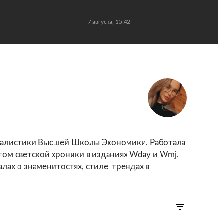
7 августа, 15:42
налистики Высшей Школы Экономики. Работала
ом светской хроники в изданиях Wday и Wmj.
лах о знаменитостях, стиле, трендах в