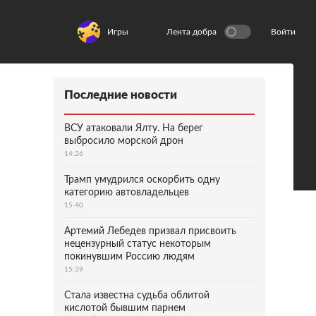
Игры
Лента добра
Войти
Последние новости
ВСУ атаковали Ялту. На берег
выбросило морской дрон
14:26
Трамп умудрился оскорбить одну
категорию автовладельцев
15:40
Артемий Лебедев призвал присвоить
нецензурный статус некоторым
покинувшим Россию людям
15:39
Стала известна судьба облитой
кислотой бывшим парнем