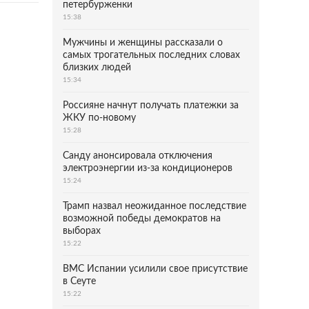
петербурженки
15:38
Мужчины и женщины рассказали о
самых трогательных последних словах
близких людей
15:34
Россияне начнут получать платежки за
ЖКУ по-новому
15:28
Санду анонсировала отключения
электроэнергии из-за кондиционеров
15:24
Трамп назвал неожиданное последствие
возможной победы демократов на
выборах
15:22
ВМС Испании усилили свое присутствие
в Сеуте
15:22