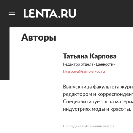
11
A
Авторы
Татьяна Карпова
Редактор отдела «Ценности»
t.karpova@rambler-co.ru
Выпускница факультета жур
редактором и корреспондент
Специализируется на материа
индустриях моды и красоты.
Последние публикации автора