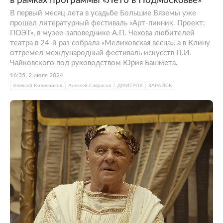
в рамках программы «Лето в Подмосковье»
В первый месяц лета в усадьбе Большие Вяземы уже
прошел литературный фестиваль «Арт-пикник. Проект:
ПОЭТ», в музее-заповеднике А.П. Чехова любителей
театра в 24-й раз собрала «Мелиховская весна», а в Клину
отгремел международный фестиваль искусств П.И.
Чайковского под руководством Юрия Башмета.
16:35, 2 июля 2024
Алексей Колесников
Алексей Саврасов
ДМИТРОВ
ЗАРАЙСК