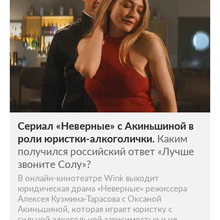
Сериал «Неверные» с Акиньшиной в
роли юристки-алкоголички.
Каким
получился российский ответ «Лучше
звоните Солу»?
В онлайн-кинотеатре Wink выходит
юридическая драма «Неверные» режиссера
Алексея Кузмина-Тарасова с Оксаной
Акиньшиной, которая играет юристку с
сильной алкогольной зависимостью и не