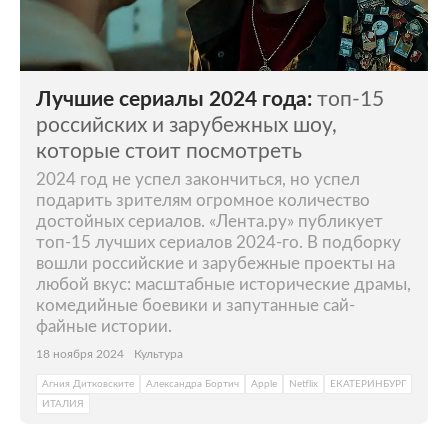
Лучшие сериалы 2024 года:
топ-15
российских и зарубежных шоу,
которые стоит посмотреть
2024 год не успел закончиться, но успел
подарить зрителям огромное количество
достойных сериалов. «Лента.ру» публикует
топ-15 лучших сериалов 2024-го. В подборку
вошли российские и зарубежные проекты на
любой вкус: масштабные исторические драмы,
комедийные боевики и запутанные сай-
файные истории.
18 ноября 2024
Культура
Агния Дитковските
Александра Бортич
Apple
Netflix
ЕКАТЕРИНБУРГ
ИТАЛИЯ