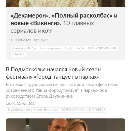
«Декамерон», «Полный расколбас» и
новые «Викинги».
10 главных
сериалов июля
1 июля 2024
Культура
Александр Робак
Анна Каренина
Apple
Netflix
ВЕЛИКОБРИТАНИЯ
ИТАЛИЯ
В Подмосковье начался новый сезон
фестиваля «Город танцует в парках»
В парках Подмосковья начался второй сезон фестиваля
современного танца «Город танцует в парках» под
руководством Егора Дружинина.
16:44, 22 мая 2024
Егор Дружинин
Ксения Васильева
ВОЛОКОЛАМСК
ЕГОРЬЕВСК