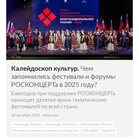
Калейдоскоп культур.
Чем
запомнились фестивали и форумы
РОСКОНЦЕРТа в 2025 году?
Ежегодно при поддержке РОСКОНЦЕРТа
проходят десятки ярких тематических
фестивалей по всей стране.
26 декабря 2025
Культура
Александр Журбин
Александр Михайлов
Минкультуры России
Российское военно-историческое общество
АБУ-ДАБИ
АДЫГЕЯ