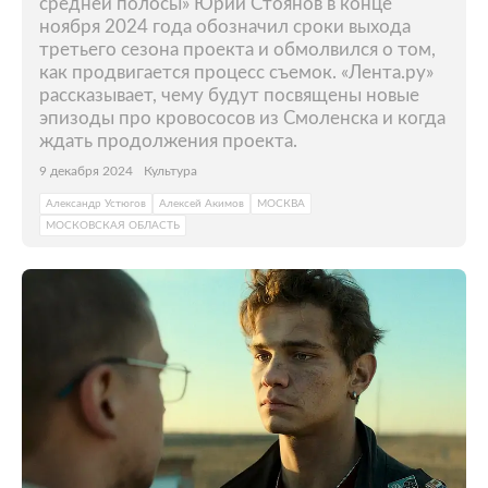
средней полосы» Юрий Стоянов в конце
ноября 2024 года обозначил сроки выхода
третьего сезона проекта и обмолвился о том,
как продвигается процесс съемок. «Лента.ру»
рассказывает, чему будут посвящены новые
эпизоды про кровососов из Смоленска и когда
ждать продолжения проекта.
9 декабря 2024
Культура
Александр Устюгов
Алексей Акимов
МОСКВА
МОСКОВСКАЯ ОБЛАСТЬ