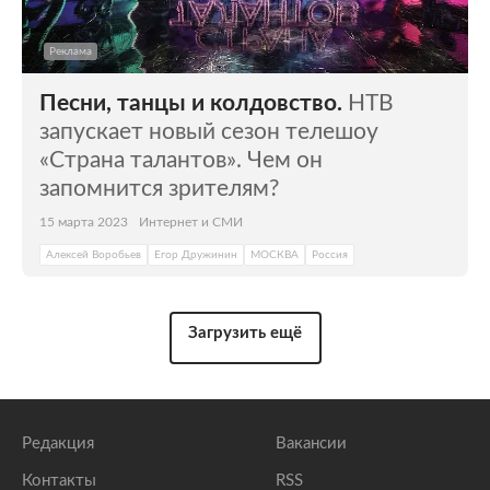
Реклама
Песни, танцы и колдовство.
НТВ
запускает новый сезон телешоу
«Страна талантов». Чем он
запомнится зрителям?
15 марта 2023
Интернет и СМИ
Алексей Воробьев
Егор Дружинин
МОСКВА
Россия
Загрузить ещё
Редакция
Вакансии
Контакты
RSS