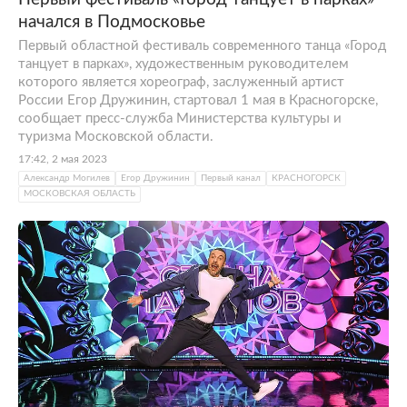
начался в Подмосковье
Первый областной фестиваль современного танца «Город
танцует в парках», художественным руководителем
которого является хореограф, заслуженный артист
России Егор Дружинин, стартовал 1 мая в Красногорске,
сообщает пресс-служба Министерства культуры и
туризма Московской области.
17:42, 2 мая 2023
Александр Могилев
Егор Дружинин
Первый канал
КРАСНОГОРСК
МОСКОВСКАЯ ОБЛАСТЬ