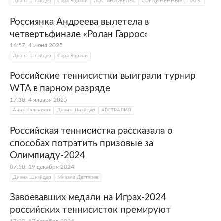
Диана Шнайдер
Сара Эррани
ЛОС-АНДЖЕЛЕС
СОЕДИНЕННЫЕ ШТАТЫ
Россиянка Андреева вылетела в
четвертьфинале «Ролан Гаррос»
16:57, 4 июня 2025
Диана Шнайдер
Сара Эррани
Российские теннисистки выиграли турнир
WTA в парном разряде
17:30, 4 января 2025
Анна Калинская
Диана Шнайдер
АВСТРАЛИЯ
Российская теннисистка рассказала о
способах потратить призовые за
Олимпиаду-2024
07:50, 19 декабря 2024
Диана Шнайдер
Михаил Дегтярев
Завоевавших медали на Играх-2024
российских теннисисток премируют