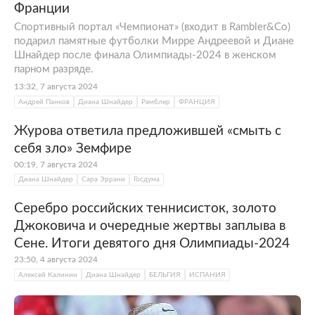
Франции
Спортивный портал «Чемпионат» (входит в Rambler&Co)
подарил памятные футболки Мирре Андреевой и Диане
Шнайдер после финала Олимпиады-2024 в женском
парном разряде.
13:32, 7 августа 2024
Андрей Панков
Диана Шнайдер
Рамблер
ФРАНЦИЯ
Журова ответила предложившей «смыть с
себя зло» Земфире
00:19, 7 августа 2024
Диана Шнайдер
Сара Эррани
Госдума
Серебро российских теннисисток, золото
Джоковича и очередные жертвы заплыва в
Сене. Итоги девятого дня Олимпиады-2024
23:50, 4 августа 2024
Алексей Калинин
Диана Шнайдер
БЕЛЬГИЯ
ИСПАНИЯ