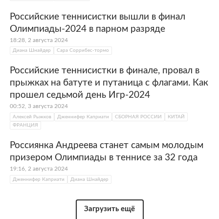
Российские теннисистки вышли в финал
Олимпиады-2024 в парном разряде
18:28, 2 августа 2024
Диана Шнайдер
Сара Соррибес-тормо
Российские теннисистки в финале, провал в
прыжках на батуте и путаница с флагами. Как
прошел седьмой день Игр-2024
00:52, 3 августа 2024
Алексей Рыжков
Дженнифер Каприати
СБОРНАЯ РОССИИ
КИТАЙ
ФРАНЦИЯ
Россиянка Андреева станет самым молодым
призером Олимпиады в теннисе за 32 года
19:16, 2 августа 2024
Дженнифер Каприати
Диана Шнайдер
Загрузить ещё