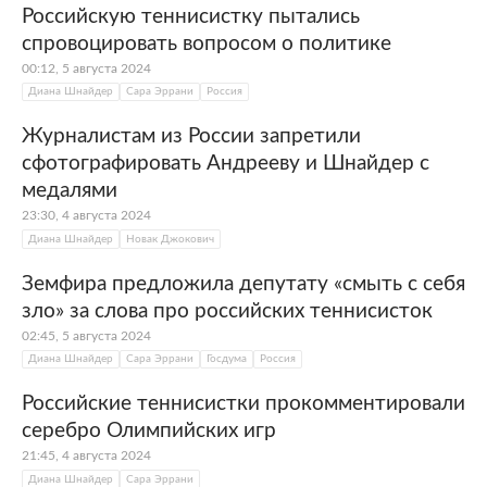
Российскую теннисистку пытались
спровоцировать вопросом о политике
00:12, 5 августа 2024
Диана Шнайдер
Сара Эррани
Россия
Журналистам из России запретили
сфотографировать Андрееву и Шнайдер с
медалями
23:30, 4 августа 2024
Диана Шнайдер
Новак Джокович
Земфира предложила депутату «смыть с себя
зло» за слова про российских теннисисток
02:45, 5 августа 2024
Диана Шнайдер
Сара Эррани
Госдума
Россия
Российские теннисистки прокомментировали
серебро Олимпийских игр
21:45, 4 августа 2024
Диана Шнайдер
Сара Эррани