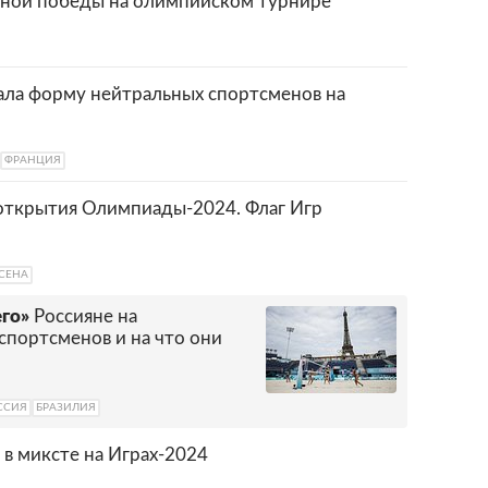
мной победы на олимпийском турнире
зала форму нейтральных спортсменов на
ФРАНЦИЯ
открытия Олимпиады-2024. Флаг Игр
СЕНА
его»
Россияне на
спортсменов и на что они
ССИЯ
БРАЗИЛИЯ
в миксте на Играх-2024