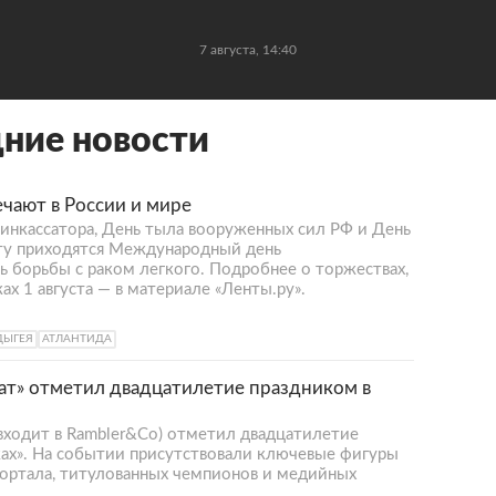
7 августа, 14:40
дние новости
ечают в России и мире
 инкассатора, День тыла вооруженных сил РФ и День
ату приходятся Международный день
 борьбы с раком легкого. Подробнее о торжествах,
х 1 августа — в материале «Ленты.ру».
ДЫГЕЯ
АТЛАНТИДА
т» отметил двадцатилетие праздником в
входит в Rambler&Co) отметил двадцатилетие
ах». На событии присутствовали ключевые фигуры
портала, титулованных чемпионов и медийных