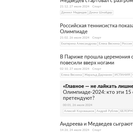
Медведев стартовал с разгро
21:12, 27 июля 2024
Спорт
Даниил Медведев
Диана Шнайдер
Российская теннисистка пока
Олимпиаде
21:02, 26 июля 2024
Спорт
Екатерина Александрова
Елена Веснина
Россия
В Париже прошла церемония 
повесили вверх ногами
02:10, 27 июля 2024
Спорт
Елена Веснина
Жеральд Дарманен
ИСПАНИЯ
«Главное — не лайкать лишн
Олимпиаде-2024: кто эти 15 
претендуют?
00:01, 26 июля 2024
Алексей Коровашков
Андрей Рублев
БЕЛОРУ
Андреева и Медведев сыграют 
14:26, 24 июля 2024
Спорт