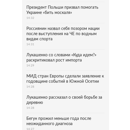
Президент Польши призвал помогать
Украине «бить москаля»
14:32
Россиянин назвал себя позором нации
после выступления на ЧЕ по водным
видам спорта
14:31
Лукашенко со словами «Куда идем?»
раскритиковал рост импорта
14:29
МИД стран Европы сделали заявление к
годовщине событий в Южной Осетии
14:28
Лукашенко рассказал о своей борьбе за
деревню
14:28
Бегун прожил меньше года после
неожиданного диагноза
14:27