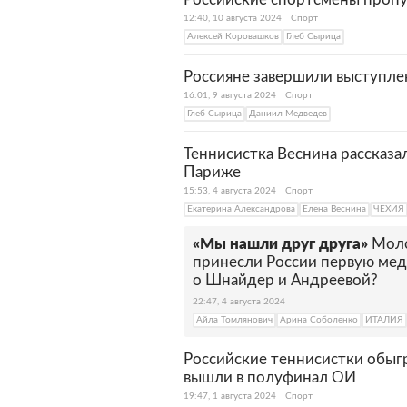
12:40, 10 августа 2024
Спорт
Алексей Коровашков
Глеб Сырица
Россияне завершили выступле
16:01, 9 августа 2024
Спорт
Глеб Сырица
Даниил Медведев
Теннисистка Веснина рассказа
Париже
15:53, 4 августа 2024
Спорт
Екатерина Александрова
Елена Веснина
ЧЕХИЯ
«Мы нашли друг друга»
Моло
принесли России первую мед
о Шнайдер и Андреевой?
22:47, 4 августа 2024
Айла Томлянович
Арина Соболенко
ИТАЛИЯ
Российские теннисистки обы
вышли в полуфинал ОИ
19:47, 1 августа 2024
Спорт