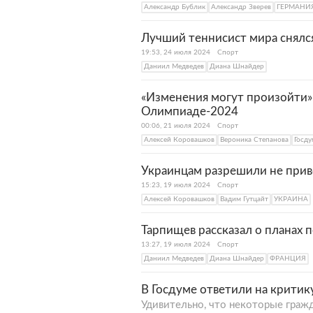
Александр Бублик
Александр Зверев
ГЕРМАНИ
Лучший теннисист мира снялс
19:53, 24 июля 2024
Спорт
Даниил Медведев
Диана Шнайдер
«Изменения могут произойти»
Олимпиаде-2024
00:06, 21 июля 2024
Спорт
Алексей Коровашков
Вероника Степанова
Госду
Украинцам разрешили не прив
15:23, 19 июля 2024
Спорт
Алексей Коровашков
Вадим Гутцайт
УКРАИНА
Тарпищев рассказал о планах
13:27, 19 июля 2024
Спорт
Даниил Медведев
Диана Шнайдер
ФРАНЦИЯ
В Госдуме ответили на крити
Удивительно, что некоторые гражд