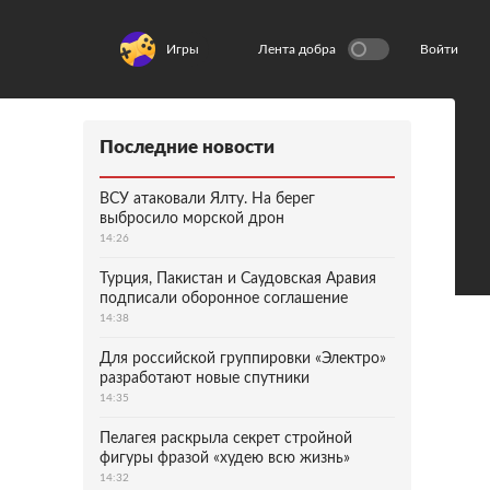
Игры
Лента добра
Войти
Последние новости
ВСУ атаковали Ялту. На берег
выбросило морской дрон
14:26
Турция, Пакистан и Саудовская Аравия
подписали оборонное соглашение
14:38
Для российской группировки «Электро»
разработают новые спутники
14:35
Пелагея раскрыла секрет стройной
фигуры фразой «худею всю жизнь»
14:32