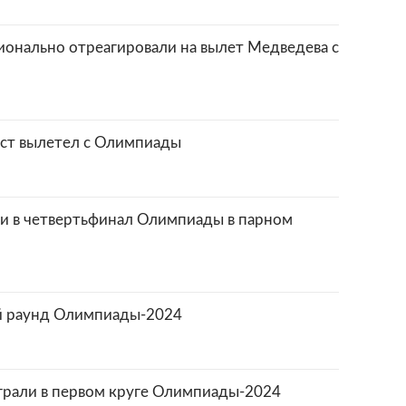
ионально отреагировали на вылет Медведева с
ст вылетел с Олимпиады
и в четвертьфинал Олимпиады в парном
й раунд Олимпиады-2024
грали в первом круге Олимпиады-2024