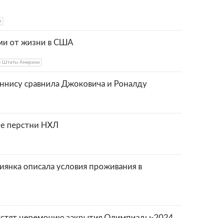
р
ми от жизни в США
е Штаты Америки
ннису сравнила Джоковича и Роналду
ие перстни НХЛ
иянка описала условия проживания в
устят церемонию закрытия Олимпиады-2024