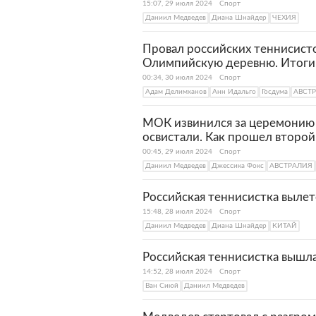
15:07, 29 июля 2024
Спорт
Даниил Медведев
Диана Шнайдер
ЧЕХИЯ
Провал российских теннисисто
Олимпийскую деревню. Итоги 
00:34, 30 июля 2024
Спорт
Адам Делимханов
Анн Идальго
Госдума
АВСТ
МОК извинился за церемонию 
освистали. Как прошел второ
00:45, 29 июля 2024
Спорт
Даниил Медведев
Джессика Фокс
АВСТРАЛИЯ
Российская теннисистка выле
15:48, 28 июля 2024
Спорт
Даниил Медведев
Диана Шнайдер
КИТАЙ
Российская теннисистка вышла
14:52, 28 июля 2024
Спорт
Ван Сиюй
Даниил Медведев