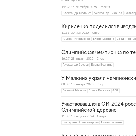
14:39, 15 сентября 2025
Россия
Александр Мальцев
Александр Тихонов
Рамбле
Кириленко поделился вывода
11:33, 30 мая 2025
Спорт
Андрей Кириленко
Елена Веснина
Соединённы
Олимпийская чемпионка по те
16:27, 29 января 2025
Спорт
Александр Зверев
Елена Веснина
У Малкина украли чемпионск
08:09, 15 января 2025
Спорт
Евгений Малкин
Елена Веснина
ФБР
Участвовавшая в ОИ-2024 росс
Олимпийской деревне
11:09, 13 августа 2024
Спорт
Екатерина Александрова
Елена Веснина
Российские спортсмены проп