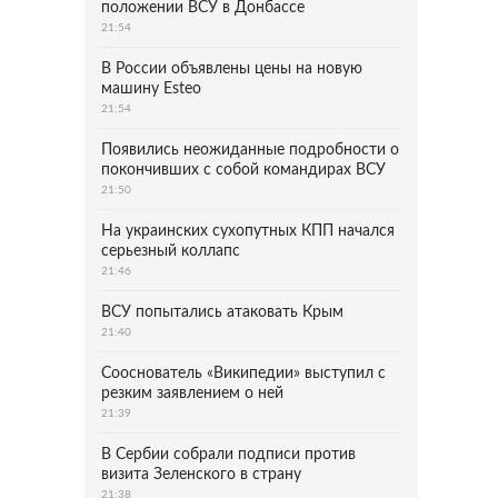
положении ВСУ в Донбассе
21:54
В России объявлены цены на новую
машину Esteo
21:54
Появились неожиданные подробности о
покончивших с собой командирах ВСУ
21:50
На украинских сухопутных КПП начался
серьезный коллапс
21:46
ВСУ попытались атаковать Крым
21:40
Сооснователь «Википедии» выступил с
резким заявлением о ней
21:39
В Сербии собрали подписи против
визита Зеленского в страну
21:38