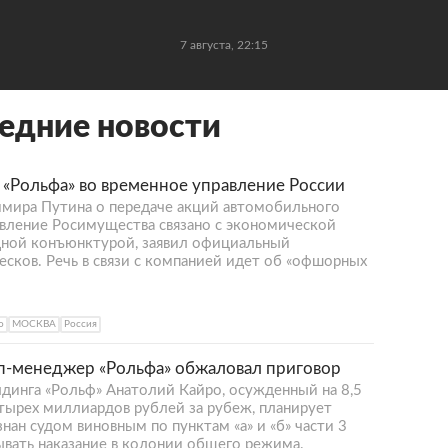
7 августа, 22:15
едние новости
 «Рольфа» во временное управление России
мира Путина о передаче акций автомобильного
авление Росимущества связано с экономической
ной конъюнктурой, заявил официальный
сков. Речь в связи с компанией идет об «офшорных
о
МОСКВА
Россия
п-менеджер «Рольфа» обжаловал приговор
динга «Рольф» Анатолий Кайро, осужденный на 8,5
етырех миллиардов рублей за рубеж, планирует
нан судом виновным по пунктам «а» и «б» части 3
ывать наказание в колонии общего режима.