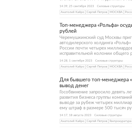
14:39, 25 сентября 2023
Силовые структуры
Анатолий Кайро
Сергей Петров
МОСКВА
Росс
Топ-менеджера «Рольфа» осуди
рублей
Черемушкинский суд Москвы приг
автодилерского холдинга «Рольф» 
России почти четырех миллиардов
исправительной колонии общего ре
14:28, 1 сентября 2023
Силовые структуры
Анатолий Кайро
Сергей Петров
МОСКВА
Росс
Для бывшего топ-менеджера «
вывод денег
Гособвинение запросило девять л
развития бизнеса группы компани
выводе за рубеж четырех миллиар
ему штраф в размере 500 тысяч ру
14:17, 18 августа 2023
Силовые структуры
Анатолий Кайро
Сергей Петров
Генпрокуратура