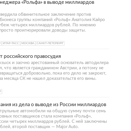
неджера «Рольфа» в выводе миллиардов
утвердила обвинительное заключение против
 бизнеса группы компаний «Рольф» Анатолия Кайро
рубеж четырех миллиардов рублей. По мнению
 просто проигнорировали доводы защиты.
Ф
ИТАР-ТАСС
МОСКВА
САНКТ-ПЕТЕРБУРГ
т российского правосудия
ыск и заочно арестованный основатель автодилера
, что является гражданином Австрии, а потому не
звращаться добровольно, пока его дело не закроют,
два месяца СК не нашел доказательств его вины.
Р
ния из дела о выводе из России миллиардов
атрульные автомобили на общую сумму почти семь
овных поставщиков стала компания «Рольф»,
ссии четырех миллиардов рублей. С ней заключены
ублей, второй поставщик — Major Auto.