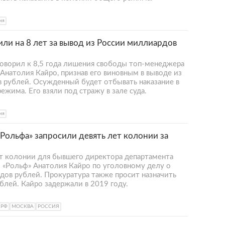
ия
ли на 8 лет за вывод из России миллиардов
оворил к 8,5 года лишения свободы топ-менеджера
Анатолия Кайро, признав его виновным в выводе из
 рублей. Осужденный будет отбывать наказание в
жима. Его взяли под стражу в зале суда.
ия
Рольфа» запросили девять лет колонии за
ет колонии для бывшего директора департамента
й «Рольф» Анатолия Кайро по уголовному делу о
дов рублей. Прокуратура также просит назначить
блей. Кайро задержали в 2019 году.
 РФ
МОСКВА
РОССИЯ