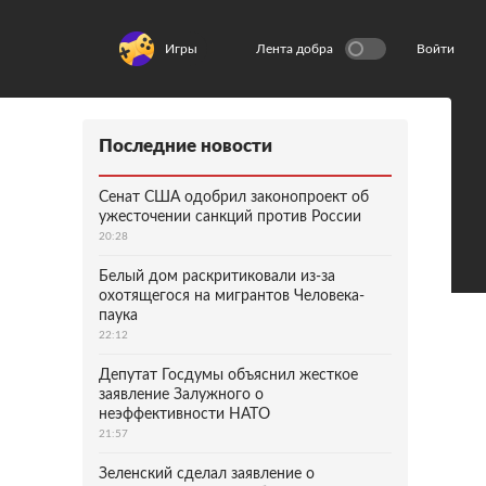
Игры
Лента добра
Войти
Последние новости
Сенат США одобрил законопроект об
ужесточении санкций против России
20:28
Белый дом раскритиковали из-за
охотящегося на мигрантов Человека-
паука
22:12
Депутат Госдумы объяснил жесткое
заявление Залужного о
неэффективности НАТО
21:57
Зеленский сделал заявление о