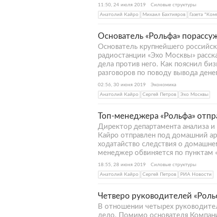
11:50, 24 июля 2019
Силовые структуры
Анатолий Кайро
Михаил Бахтияров
Газета "Ком
Основатель «Рольфа» порассуж
Основатель крупнейшего российск
радиостанции «Эхо Москвы» расск
дела против него. Как пояснил биз
разговоров по поводу вывода денег
02:56, 30 июня 2019
Экономика
Анатолий Кайро
Сергей Петров
Эхо Москвы
Топ-менеджера «Рольфа» отпр
Директор департамента анализа и
Кайро отправлен под домашний аре
ходатайство следствия о домашне
менеджер обвиняется по пунктам «а
18:55, 28 июня 2019
Силовые структуры
Анатолий Кайро
Сергей Петров
РИА Новости
Четверо руководителей «Роль
В отношении четырех руководите
дело. Помимо основателя Компани