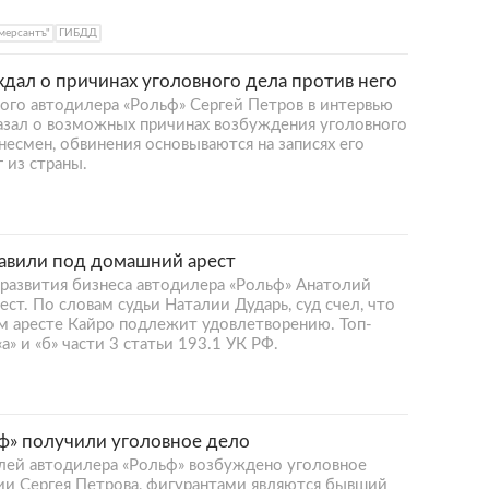
мерсантъ"
ГИБДД
дал о причинах уголовного дела против него
ого автодилера «Рольф» Сергей Петров в интервью
азал о возможных причинах возбуждения уголовного
несмен, обвинения основываются на записях его
 из страны.
авили под домашний арест
 развития бизнеса автодилера «Рольф» Анатолий
ст. По словам судьи Наталии Дударь, суд счел, что
м аресте Кайро подлежит удовлетворению. Топ-
» и «б» части 3 статьи 193.1 УК РФ.
ф» получили уголовное дело
лей автодилера «Рольф» возбуждено уголовное
и Сергея Петрова, фигурантами являются бывший