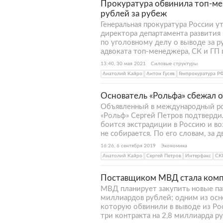
Прокуратура обвинила топ-ме
рублей за рубеж
Генеральная прокуратура России 
директора департамента развития
по уголовному делу о выводе за 
адвоката топ-менеджера, СК и ГП
13:40, 30 мая 2021
Силовые структуры
Анатолий Кайро
Антон Гусев
Генпрокуратура Р
Основатель «Рольфа» сбежал о
Объявленный в международный роз
«Рольф» Сергей Петров подтвердил
боится экстрадиции в Россию и во
не собирается. По его словам, за 
16:26, 6 сентября 2019
Экономика
Анатолий Кайро
Сергей Петров
Интерфакс
СК
Поставщиком МВД стала компа
МВД планирует закупить новые п
миллиардов рублей; одним из осн
которую обвинили в выводе из Ро
три контракта на 2,8 миллиарда р