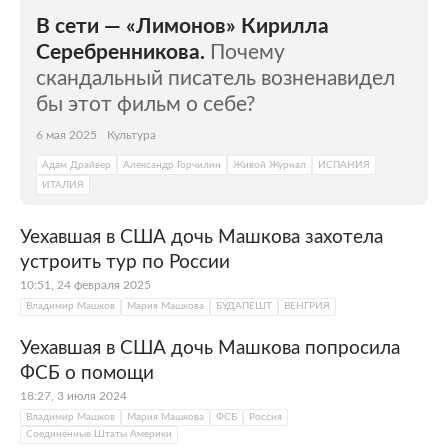
В сети — «Лимонов» Кирилла
Серебренникова.
Почему
скандальный писатель возненавидел
бы этот фильм о себе?
6 мая 2025
Культура
Адам Драйвер
Александр Горчилин
Живой Журнал
ИСПАНИЯ
ИТАЛИЯ
Уехавшая в США дочь Машкова захотела
устроить тур по России
10:51, 24 февраля 2025
Владимир Машков
Мария Машкова
БУДАПЕШТ
ВЕНГРИЯ
Уехавшая в США дочь Машкова попросила
ФСБ о помощи
18:27, 3 июля 2024
Владимир Машков
Мария Машкова
ФСБ
Россия
Соединённые Штаты Америки