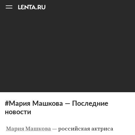
11
A
#Мария Машкова — Последние
новости
— российская актриса
Мария Машкова