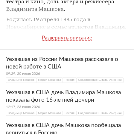
театра и кино, дочь актера и режиссера
Владимира Машкова
.
Родилась 19 апреля 1985 года в
Новосибирске
в семье артистов Владимира
Машкова и
Елены Шевченко
. Когда ей было
два года, родители развелись. В 1992 году
девочка переехала жить к матери в
Москву
.
Здесь она сыграла свою первую роль на
Уехавшая из России Машкова рассказала о
сцене Московского академического театра
новой работе в США
имени Владимира Маяковского. В 11 лет
09:29, 20 июля 2026
Мария Машкова дебютировала в фильме
Владимир Машков
Мария Машкова
Россия
Соединённые Штаты Америки
Владимира Грамматикова
«Маленькая
Уехавшая в США дочь Владимира Машкова
принцесса».
показала фото 16-летней дочери
После окончания школы в 2002 году Мария
12:17, 23 июня 2026
Машкова поступила одновременно в
Владимир Машков
Мария Машкова
Россия
Соединённые Штаты Америки
Российскую экономическую академию
Уехавшая в США дочь Машкова пообещала
имени Г. В. Плеханова на экономический
вернуться в Россию