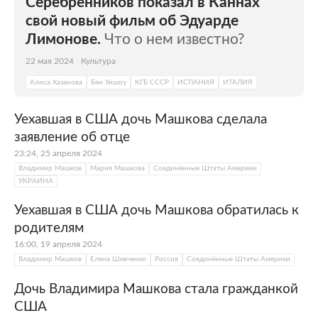
Серебренников показал в Каннах
свой новый фильм об Эдуарде
Лимонове.
Что о нем известно?
22 мая 2024
Культура
Алиса Хазанова
Бен Уишоу
КГБ СССР
ИСПАНИЯ
ИТАЛИЯ
Уехавшая в США дочь Машкова сделала
заявление об отце
23:24, 25 апреля 2024
Владимир Машков
Мария Машкова
Соединённые Штаты Америки
УКРАИНА
Уехавшая в США дочь Машкова обратилась к
родителям
16:00, 19 апреля 2024
Владимир Машков
Елена Шевченко
Россия
Соединённые Штаты Америки
Дочь Владимира Машкова стала гражданкой
США