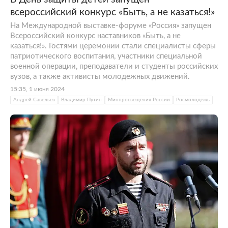
всероссийский конкурс «Быть, а не казаться!»
На Международной выставке-форуме «Россия» запущен
Всероссийский конкурс наставников «Быть, а не
казаться!». Гостями церемонии стали специалисты сферы
патриотического воспитания, участники специальной
военной операции, преподаватели и студенты российских
вузов, а также активисты молодежных движений.
15:35, 1 июня 2024
Андрей Савельев
Владимир Путин
Минпросвещения России
Росмолодежь