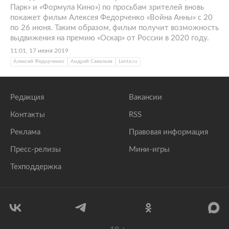
Парк» и «Формула Кино») по просьбам зрителей вновь
покажет фильм Алексея Федорченко «Война Анны» с 20
по 26 июня. Таким образом, фильм получит возможность
выдвижения на премию «Оскар» от России в 2020 году.
11:01, 17 июня 2019
Алексей Федорченко
Андрей Савельев
Lenta.ru
Редакция
Вакансии
Контакты
RSS
Реклама
Правовая информация
Пресс-релизы
Мини-игры
Техподдержка