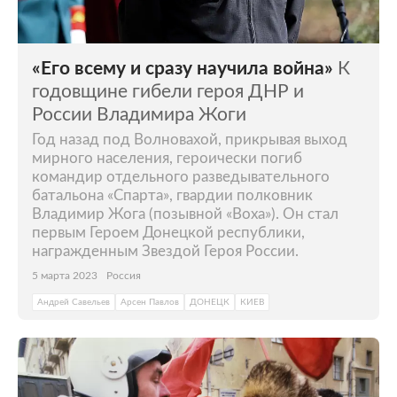
«Его всему и сразу научила война»
К
годовщине гибели героя ДНР и
России Владимира Жоги
Год назад под Волновахой, прикрывая выход
мирного населения, героически погиб
командир отдельного разведывательного
батальона «Спарта», гвардии полковник
Владимир Жога (позывной «Воха»). Он стал
первым Героем Донецкой республики,
награжденным Звездой Героя России.
5 марта 2023
Россия
Андрей Савельев
Арсен Павлов
ДОНЕЦК
КИЕВ