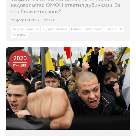
недовольство ОМОН ответил дубинками. За
что били ветеранов?
23 февраля 2022
Россия
Андрей Воронцов
Андрей Савельев
Lenta.ru
McDonald's
БУДАПЕШТ
МОСКВА