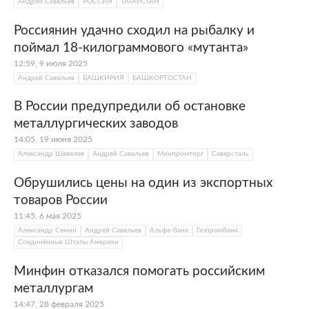
Андрей Савельев
РОССИЯ
ТАТАРСТАН
Россиянин удачно сходил на рыбалку и
поймал 18-килограммового «мутанта»
12:59, 9 июля 2025
Андрей Савельев
БАШКИРИЯ
БАШКОРТОСТАН
В России предупредили об остановке
металлургических заводов
14:05, 19 июня 2025
Александр Шевелев
Андрей Савельев
Минпромторг
Северсталь
Обрушились цены на один из экспортных
товаров России
11:45, 6 мая 2025
Александр Семин
Андрей Савельев
Альфа-банк
Газпромбанк
Соединённые Штаты Америки
Минфин отказался помогать российским
металлургам
14:47, 28 февраля 2025