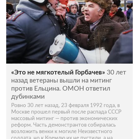
«Это не мягкотелый Горбачев»
30 лет
назад ветераны вышли на митинг
против Ельцина. ОМОН ответил
дубинками
Ровно 30 лет назад, 23 февраля 1992 года, в
Москве прошел первый после распада СССР
массовый митинг — против экономических
реформ. Часть демонстрантов собиралась
возложить венки к могиле Неизвестного
солдата, но к Кремлю их не пустили, а на