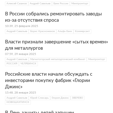
Алексей Сазанов
Андрей Савельев
Банк России
Минпромторг
В России собрались ремонтировать заводы
из-за отсутствия спроса
10:39, 25 февраля 2025
Андрей Савельев
Борис Красноженов
Альфа-банк
Коммерсант
Власти признали завершение «сытых времен»
для металлургов
07:59, 29 января 2025
Андрей Савельев
Магнитогорский металлургический комбинат
Минпромторг
РОССИЯ
ЧЕЛЯБИНСК
Российские власти начали обсуждать с
инвесторами покупку фабрик «Глории
Джинс»
15:48, 28 января 2025
Андрей Савельев
Юрий Слюсарь
Глория Джинс
ЗВЕРЕВО
НОВОШАХТИНСК
В День защиты детей запущен