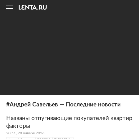
11
A
#Андрей Савельев — Последние новости
Названы отпугивающие покупателей квартир
факторы
20:51, 28 января 2026