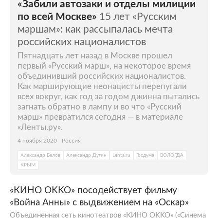
«Забили автозаки и отделы милиции
по всей Москве»
15 лет «Русским
маршам»: как рассыпалась мечта
российских националистов
Пятнадцать лет назад в Москве прошел
первый «Русский марш», на некоторое время
объединивший российских националистов.
Как марширующие неонацисты перепугали
всех вокруг, как год за годом джинна пытались
загнать обратно в лампу и во что «Русский
марш» превратился сегодня — в материале
«Ленты.ру».
4 ноября 2020
Россия
Александр Белов
Александр Дугин
Lenta.ru
Госдума
ВОЛОГДА
КРЫМ
«КИНО OKKO» посодействует фильму
«Война Анны» с выдвижением на «Оскар»
Объединенная сеть кинотеатров «КИНО OKKO» («Синема