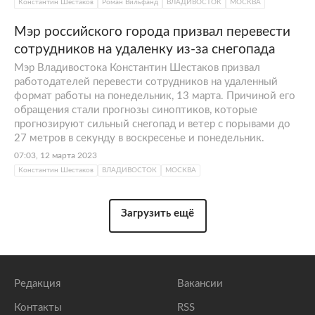
Константин Шестаков
Роман Вильфанд
ВЛАДИВОСТОК
МОСКВА
Мэр российского города призвал перевести
сотрудников на удаленку из-за снегопада
Мэр Владивостока Константин Шестаков призвал
работодателей перевести сотрудников на удаленный
формат работы на понедельник, 13 марта. Причиной его
обращения стали прогнозы синоптиков, которые
прогнозируют сильный снегопад и ветер с порывами до
27 метров в секунду в воскресенье и понедельник.
07:03, 12 марта 2023
Константин Шестаков
ВЛАДИВОСТОК
МОСКВА
Загрузить ещё
Редакция
Вакансии
Контакты
RSS