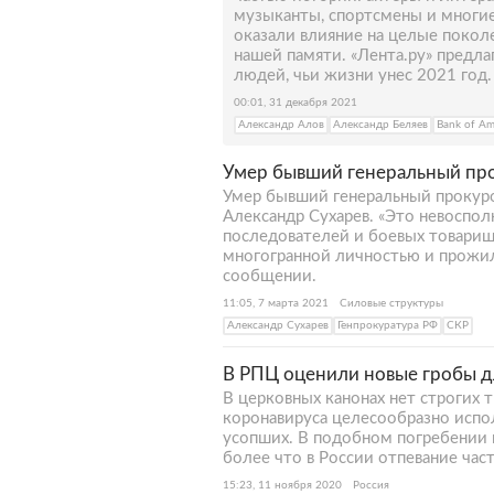
музыканты, спортсмены и многие
оказали влияние на целые поколе
нашей памяти. «Лента.ру» предла
людей, чьи жизни унес 2021 год.
00:01, 31 декабря 2021
Александр Алов
Александр Беляев
Bank of Am
Умер бывший генеральный пр
Умер бывший генеральный прокур
Александр Сухарев. «Это невосполн
последователей и боевых товарищ
многогранной личностью и прожил
сообщении.
11:05, 7 марта 2021
Силовые структуры
Александр Сухарев
Генпрокуратура РФ
СКР
В РПЦ оценили новые гробы д
В церковных канонах нет строгих 
коронавируса целесообразно испо
усопших. В подобном погребении 
более что в России отпевание час
15:23, 11 ноября 2020
Россия