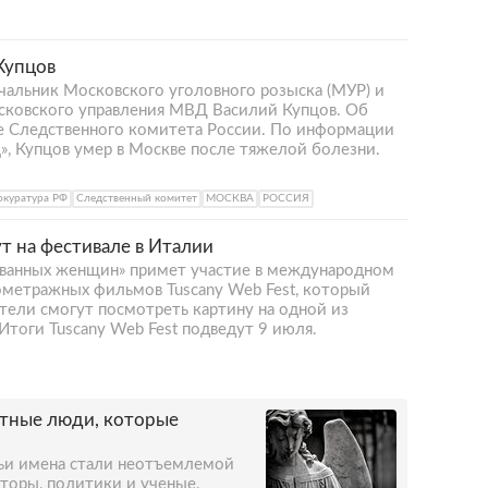
Купцов
чальник Московского уголовного розыска (МУР) и
осковского управления МВД Василий Купцов. Об
ле Следственного комитета России. По информации
, Купцов умер в Москве после тяжелой болезни.
окуратура РФ
Следственный комитет
МОСКВА
РОССИЯ
т на фестивале в Италии
еванных женщин» примет участие в международном
ометражных фильмов Tuscany Web Fest, который
тели смогут посмотреть картину на одной из
тоги Tuscany Web Fest подведут 9 июля.
стные люди, которые
чьи имена стали неотъемлемой
аторы, политики и ученые,