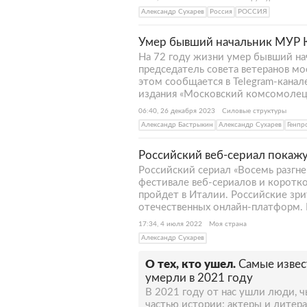
Александр Сухарев
Россия
РОССИЯ
Умер бывший начальник МУР 
На 72 году жизни умер бывший на
председатель совета ветеранов м
этом сообщается в Telegram-кана
издания «Московский комсомолец»
06:40, 26 декабря 2023
Силовые структуры
Александр Бастрыкин
Александр Сухарев
Генпр
Российский веб-сериал покажу
Российский сериал «Восемь разгн
фестивале веб-сериалов и коротк
пройдет в Италии. Российские зри
отечественных онлайн-платформ. И
17:34, 4 июля 2022
Моя страна
Александр Сухарев
О тех, кто ушел.
Самые изве
умерли в 2021 году
В 2021 году от нас ушли люди, 
частью истории: актеры и литер