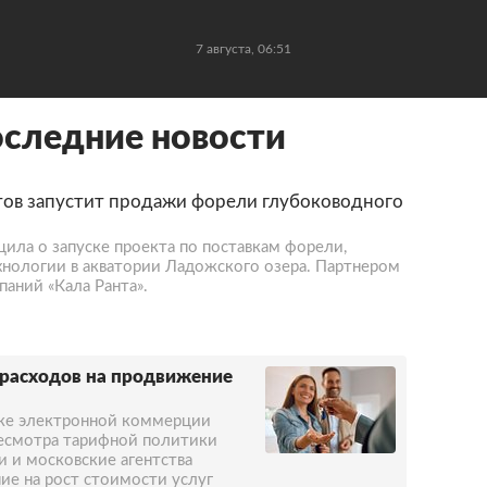
7 августа, 06:51
оследние новости
тов запустит продажи форели глубоководного
щила о запуске проекта по поставкам форели,
нологии в акватории Ладожского озера. Партнером
аний «Кала Ранта».
 расходов на продвижение
нке электронной коммерции
ресмотра тарифной политики
 и московские агентства
е на рост стоимости услуг