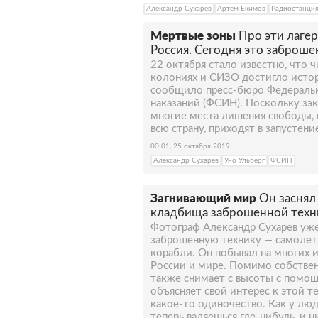
Александр Сухарев
Артем Екимов
Радиостанция
Мертвые зоны
Про эти лагер
Россия. Сегодня это заброше
22 октября стало известно, что 
колониях и СИЗО достигло исто
сообщило пресс-бюро Федераль
наказаний (ФСИН). Поскольку зэк
многие места лишения свободы, 
всю страну, приходят в запустени
00:01, 25 октября 2019
Александр Сухарев
Уно Ульберг
ФСИН
Загнивающий мир
Он заснял
кладбища заброшенной техни
Фотограф Александр Сухарев уж
заброшенную технику — самолеты
корабли. Он побывал на многих 
России и мире. Помимо собстве
также снимает с высоты с помощ
объясняет свой интерес к этой те
какое-то одиночество. Как у люд
теперь валяешься где-нибудь, и н