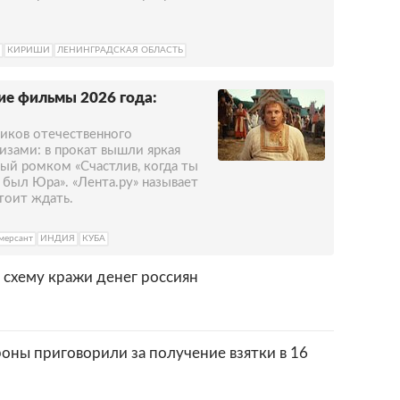
КИРИШИ
ЛЕНИНГРАДСКАЯ ОБЛАСТЬ
е фильмы 2026 года:
иков отечественного
зами: в прокат вышли яркая
ный ромком «Счастлив, когда ты
ь был Юра». «Лента.ру» называет
тоит ждать.
мерсант
ИНДИЯ
КУБА
схему кражи денег россиян
ны приговорили за получение взятки в 16