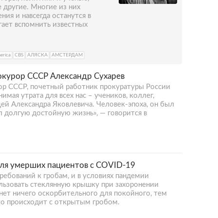
 другие. Многие из них
ния и навсегда останутся в
гает вспомнить известных
erica
CBS
АЛЯСКА
АМСТЕРДАМ
окурор СССР Александр Сухарев
ор СССР, почетный работник прокуратуры России
имая утрата для всех нас – учеников, коллег,
ей Александра Яковлевича. Человек-эпоха, он был
 долгую достойную жизнь», — говорится в
ля умерших пациентов с COVID-19
требований к гробам, и в условиях пандемии
льзовать стеклянную крышку при захоронении
нет ничего оскорбительного для покойного, тем
то происходит с открытым гробом.