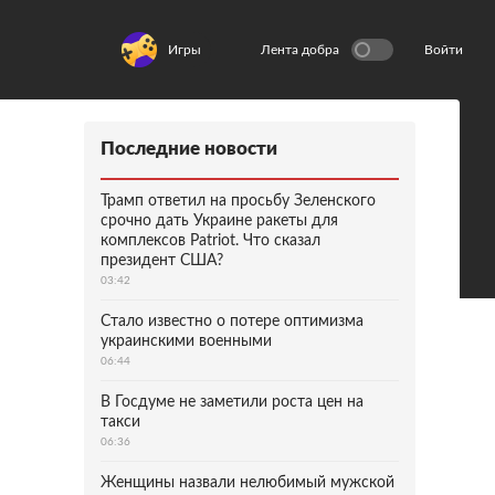
Игры
Лента добра
Войти
Последние новости
Трамп ответил на просьбу Зеленского
срочно дать Украине ракеты для
комплексов Patriot. Что сказал
президент США?
03:42
Стало известно о потере оптимизма
украинскими военными
06:44
В Госдуме не заметили роста цен на
такси
06:36
Женщины назвали нелюбимый мужской