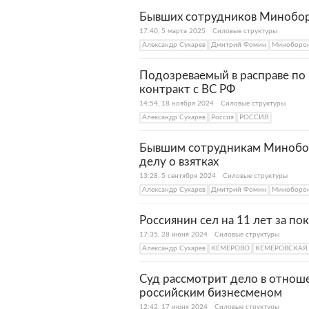
Бывших сотрудников Миноборо
17:40, 5 марта 2025
Силовые структуры
Александр Сухарев
Дмитрий Фомин
Миноборон
Подозреваемый в расправе по
контракт с ВС РФ
14:54, 18 ноября 2024
Силовые структуры
Александр Сухарев
Россия
РОССИЯ
Бывшим сотрудникам Минобор
делу о взятках
13:28, 5 сентября 2024
Силовые структуры
Александр Сухарев
Дмитрий Фомин
Миноборон
Россиянин сел на 11 лет за по
17:35, 28 июня 2024
Силовые структуры
Александр Сухарев
КЕМЕРОВО
КЕМЕРОВСКАЯ
Суд рассмотрит дело в отнош
российским бизнесменом
12:42, 17 июня 2024
Силовые структуры