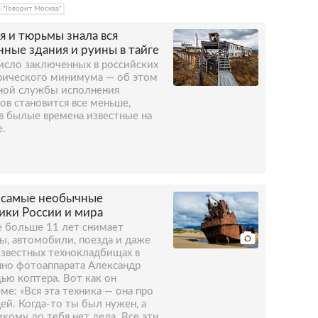
 "Говорит Москва"
я и тюрьмы знала вся
нные здания и руины в тайге
число заключенных в российских
рического минимума — об этом
ной службы исполнения
ов становится все меньше,
в былые времена известные на
е.
 самые необычные
ки России и мира
е больше 11 лет снимает
, автомобили, поезда и даже
известных технокладбищах в
нно фотоаппарата Александр
ью коптера. Вот как он
ме: «Вся эта техника — она про
ей. Когда-то ты был нужен, а
икому до тебя нет дела. Все эти