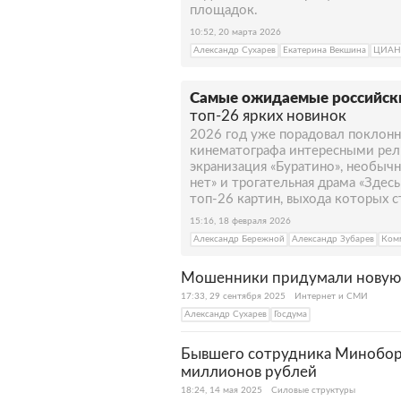
площадок.
10:52, 20 марта 2026
Александр Сухарев
Екатерина Векшина
ЦИАН
Самые ожидаемые российски
топ-26 ярких новинок
2026 год уже порадовал поклонн
кинематографа интересными рели
экранизация «Буратино», необыч
нет» и трогательная драма «Здес
топ-26 картин, выхода которых с
15:16, 18 февраля 2026
Александр Бережной
Александр Зубарев
Ком
Мошенники придумали новую 
17:33, 29 сентября 2025
Интернет и СМИ
Александр Сухарев
Госдума
Бывшего сотрудника Миноборо
миллионов рублей
18:24, 14 мая 2025
Силовые структуры