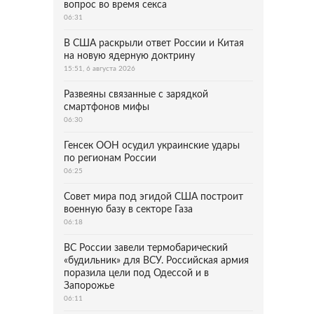
вопрос во время секса
06:31
В США раскрыли ответ России и Китая
на новую ядерную доктрину
15:51, 6 августа 2026
Развеяны связанные с зарядкой
смартфонов мифы
06:30
Генсек ООН осудил украинские удары
по регионам России
06:25
Совет мира под эгидой США построит
военную базу в секторе Газа
06:18
ВС России завели термобарический
«будильник» для ВСУ. Российская армия
поразила цели под Одессой и в
Запорожье
06:11