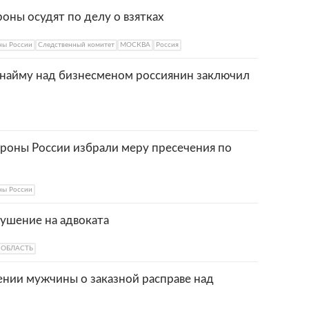
ны осудят по делу о взятках
ы России
Следственный комитет
МОСКВА
Россия
 найму над бизнесменом россиянин заключил
оны России избрали меру пресечения по
ы России
кушение на адвоката
 ОБЛАСТЬ
ении мужчины о заказной расправе над