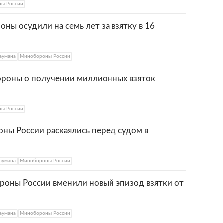
ы России
ы осудили на семь лет за взятку в 16
аумана
Минобороны России
ороны о получении миллионных взяток
ы России
ы России раскаялись перед судом в
аумана
Минобороны России
оны России вменили новый эпизод взятки от
аумана
Минобороны России