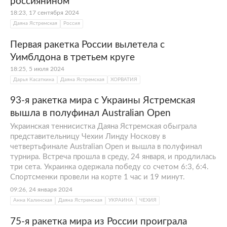
россиянином
18:23, 17 сентября 2024
Даяна Ястремская
Россия
Первая ракетка России вылетела с
Уимблдона в третьем круге
18:25, 5 июля 2024
Дарья Касаткина
Даяна Ястремская
ХОРВАТИЯ
93-я ракетка мира с Украины Ястремская
вышла в полуфинал Australian Open
Украинская теннисистка Даяна Ястремская обыграла
представительницу Чехии Линду Носкову в
четвертьфинале Australian Open и вышла в полуфинал
турнира. Встреча прошла в среду, 24 января, и продлилась
три сета. Украинка одержала победу со счетом 6:3, 6:4.
Спортсменки провели на корте 1 час и 19 минут.
09:26, 24 января 2024
Анна Калинская
Даяна Ястремская
УКРАИНА
ЧЕХИЯ
75-я ракетка мира из России проиграла