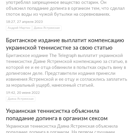
употреблял запрещенное вещество остарин. Он
объяснил попадание допинга в организм тем, что сделал
глоток воды из чужой бутылки на соревнованиях.
18:27, 27 апреля 2023
Андрей Мартин
Даяна Ястремская
Британское издание выплатит компенсацию
украинской теннисистке за свою статью
Британское издание The Telegraph выплатит украинской
теннисистке Даяне Ястремской компенсацию за статью, в
которой ее и ее отца обвинили в попытках скрыть вину в
допинговом деле. Представители издания принесли
извинения Ястремской и ее отцу и согласились заплатить
за моральный ущерб, нанесенный статьей.
19:42, 20 июня 2022
Даяна Ястремская
Украинская теннисистка объяснила
попадание допинга в организм сексом
Украинская теннисистка Даяна Ястремская объяснила
попадание допинга в организм. На первом слушании