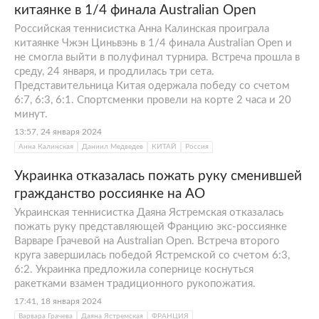
китаянке в 1/4 финала Australian Open
Российская теннисистка Анна Калинская проиграла
китаянке Чжэн Циньвэнь в 1/4 финала Australian Open и
не смогла выйти в полуфинал турнира. Встреча прошла в
среду, 24 января, и продлилась три сета.
Представительница Китая одержала победу со счетом
6:7, 6:3, 6:1. Спортсменки провели на корте 2 часа и 20
минут.
13:57, 24 января 2024
Анна Калинская
Даниил Медведев
КИТАЙ
Россия
Украинка отказалась пожать руку сменившей
гражданство россиянке на AO
Украинская теннисистка Даяна Ястремская отказалась
пожать руку представляющей Францию экс-россиянке
Варваре Грачевой на Australian Open. Встреча второго
круга завершилась победой Ястремской со счетом 6:3,
6:2. Украинка предложила сопернице коснуться
ракетками взамен традиционного рукопожатия.
17:41, 18 января 2024
Варвара Грачева
Даяна Ястремская
ФРАНЦИЯ