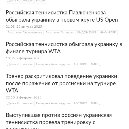
Даяна Ястремская
Россия
Российская теннисистка Павлюченкова
обыграла украинку в первом круге US Open
21:08, 25 августа 2025
Анастасия Павлюченкова
Анастасия Потапова
ИНДОНЕЗИЯ
НЬЮ-ЙОРК
Российская теннисистка обыграла украинку в
финале турнира WTA
18:36, 2 февраля 2025
Даяна Ястремская
Екатерина Александрова
АВСТРИЯ
ЛИНЦ
Тренер раскритиковал поведение украинки
после поражения от россиянки на турнире
WTA
22:50, 2 февраля 2025
Даяна Ястремская
Екатерина Александрова
АВСТРИЯ
ЛИНЦ
Выступившая против россиян украинская
теннисистка провела тренировку с