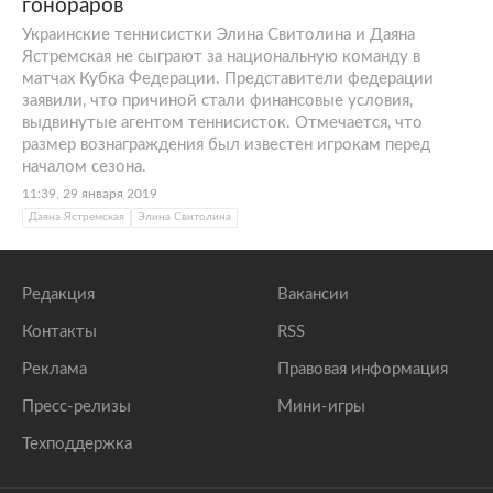
гонораров
Украинские теннисистки Элина Свитолина и Даяна
Ястремская не сыграют за национальную команду в
матчах Кубка Федерации. Представители федерации
заявили, что причиной стали финансовые условия,
выдвинутые агентом теннисисток. Отмечается, что
размер вознаграждения был известен игрокам перед
началом сезона.
11:39, 29 января 2019
Даяна Ястремская
Элина Свитолина
Редакция
Вакансии
Контакты
RSS
Реклама
Правовая информация
Пресс-релизы
Мини-игры
Техподдержка