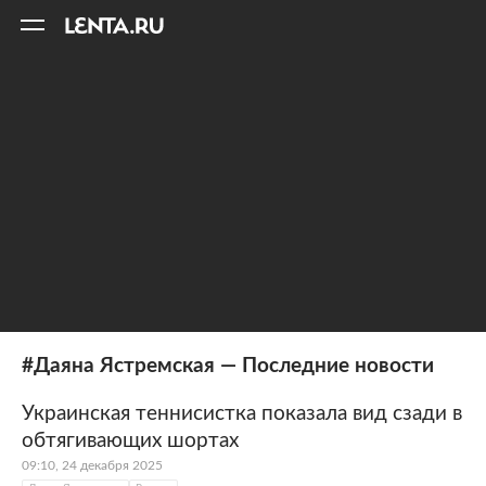
11
A
#Даяна Ястремская — Последние новости
Украинская теннисистка показала вид сзади в
обтягивающих шортах
09:10, 24 декабря 2025