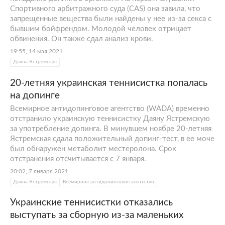
Спортивного арбитражного суда (CAS) она завила, что
запрещенные вещества были найдены у нее из-за секса с
бывшим бойфрендом. Молодой человек отрицает
обвинения. Он также сдал анализ крови.
19:55, 14 мая 2021
Даяна Ястремская
20-летняя украинская теннисистка попалась
на допинге
Всемирное антидопинговое агентство (WADA) временно
отстранило украинскую теннисистку Даяну Ястремскую
за употребление допинга. В минувшем ноябре 20-летняя
Ястремская сдала положительный допинг-тест, в ее моче
был обнаружен метаболит местеролона. Срок
отстранения отсчитывается с 7 января.
20:02, 7 января 2021
Даяна Ястремская
Всемирное антидопинговое агентство
Украинские теннисистки отказались
выступать за сборную из-за маленьких