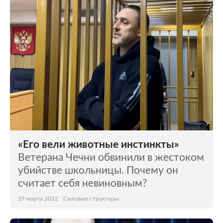
Мир
Бывший СССР
Экономика
Силовые структуры
Наука и техника
Спорт
Культура
Интернет и СМИ
Ценности
Путешествия
Из жизни
Среда обитания
«Его вели животные инстинкты»
Забота о себе
Авто
Ветерана Чечни обвинили в жестоком
убийстве школьницы. Почему он
считает себя невиновным?
29 марта 2022
Силовые структуры