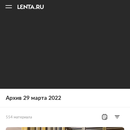
11
A
Архив 29 марта 2022
554 материала
Все рубрики
Россия