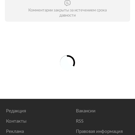
Комментарии закрыты за истечением срока
давности
Редакция
Вакансии
Контакты
RSS
Реклама
Правовая информация