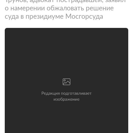
о намерении обжаловать решение
суда в президиуме Мосгорсуда