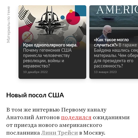
Материалы по теме
«Как такое могло
Крах однополярного мира.
случиться?»
В гараже
Почему гегемония США
Байдена нашлись сек
принесла человечеству
материалы. Чем обер
революции, войны и
для президента его
неравенство?
рассеянность?
10 декабря 2022
13 января 2023
Новый посол США
В том же интервью Первому каналу
Анатолий Антонов
поделился
ожиданиями
от приезда нового американского
посланника
Линн Трейси
в Москву.