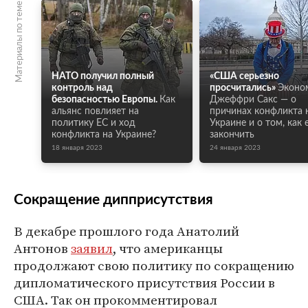
Материалы по теме
НАТО получил полный
«США серьезно
контроль над
просчитались»
Эконо
безопасностью Европы.
Как
Джеффри Сакс — о
альянс повлияет на
причинах конфликта 
политику ЕС и ход
Украине и о том, как 
конфликта на Украине?
закончить
18 января 2023
24 января 2023
Сокращение дипприсутствия
В декабре прошлого года Анатолий
Антонов
заявил
, что американцы
продолжают свою политику по сокращению
дипломатического присутствия России в
США. Так он прокомментировал