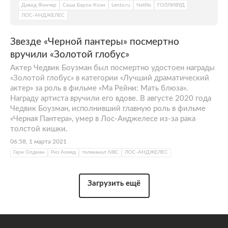
Дэвид Финчер
Саша Барон Коэн
Lenta.ru
Netflix
ГОЛЛИВУД
ЛОС-АНДЖЕЛЕС
Звезде «Черной пантеры» посмертно
вручили «Золотой глобус»
Актер Чедвик Боузман был посмертно удостоен награды
«Золотой глобус» в категории «Лучший драматический
актер» за роль в фильме «Ма Рейни: Мать блюза».
Награду артиста вручили его вдове. В августе 2020 года
Чедвик Боузман, исполнивший главную роль в фильме
«Черная Пантера», умер в Лос-Анджелесе из-за рака
толстой кишки.
06:58, 1 марта 2021
Гари Олдман
Риз Ахмед
телеканал NBC
ЛОС-АНДЖЕЛЕС
Загрузить ещё