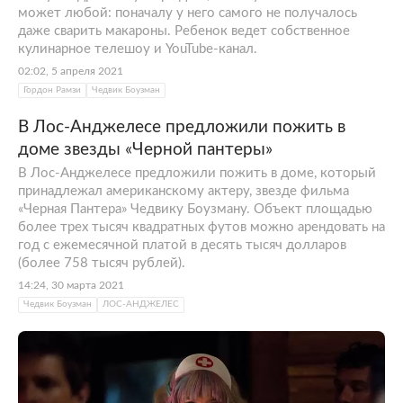
может любой: поначалу у него самого не получалось
даже сварить макароны. Ребенок ведет собственное
кулинарное телешоу и YouTube-канал.
02:02, 5 апреля 2021
Гордон Рамзи
Чедвик Боузман
В Лос-Анджелесе предложили пожить в
доме звезды «Черной пантеры»
В Лос-Анджелесе предложили пожить в доме, который
принадлежал американскому актеру, звезде фильма
«Черная Пантера» Чедвику Боузману. Объект площадью
более трех тысяч квадратных футов можно арендовать на
год с ежемесячной платой в десять тысяч долларов
(более 758 тысяч рублей).
14:24, 30 марта 2021
Чедвик Боузман
ЛОС-АНДЖЕЛЕС