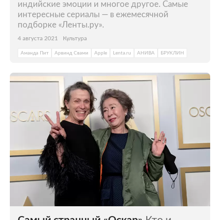
индийские эмоции и многое другое. Самые
интересные сериалы — в ежемесячной
подборке «Ленты.ру».
4 августа 2021
Культура
Аманда Пит
Арвинд Свами
Apple
Lenta.ru
АНИВА
БРУКЛИН