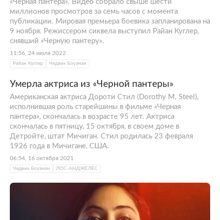
«Черная пантера». Видео собрало свыше шести
миллионов просмотров за семь часов с момента
публикации. Мировая премьера боевика запланирована на
9 ноября. Режиссером сиквела выступил Райан Куглер,
снявший «Черную пантеру».
11:56, 24 июля 2022
Райан Куглер
Чедвик Боузман
Умерла актриса из «Черной пантеры»
Американская актриса Дороти Стил (Dorothy M. Steel),
исполнившая роль старейшины в фильме «Черная
пантера», скончалась в возрасте 95 лет. Актриса
скончалась в пятницу, 15 октября, в своем доме в
Детройте, штат Мичиган. Стил родилась 23 февраля
1926 года в Мичигане, США.
06:54, 16 октября 2021
Чедвик Боузман
ЛОС-АНДЖЕЛЕС