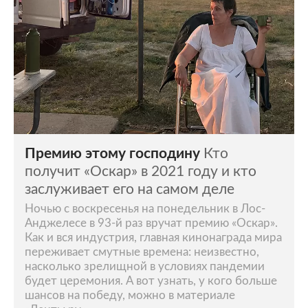
Премию этому господину
Кто
получит «Оскар» в 2021 году и кто
заслуживает его на самом деле
Ночью с воскресенья на понедельник в Лос-
Анджелесе в 93-й раз вручат премию «Оскар».
Как и вся индустрия, главная кинонаграда мира
переживает смутные времена: неизвестно,
насколько зрелищной в условиях пандемии
будет церемония. А вот узнать, у кого больше
шансов на победу, можно в материале