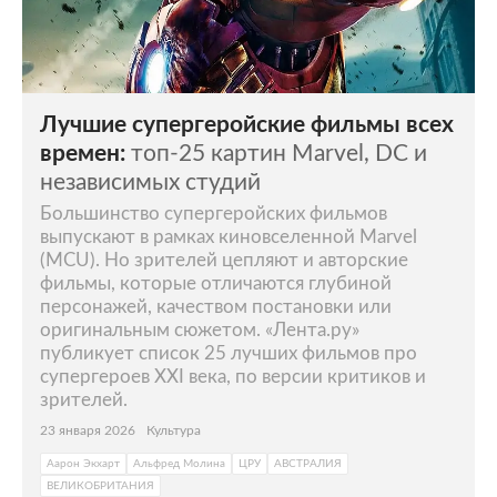
Лучшие супергеройские фильмы всех
времен:
топ-25 картин Marvel, DC и
независимых студий
Большинство супергеройских фильмов
выпускают в рамках киновселенной Marvel
(MCU). Но зрителей цепляют и авторские
фильмы, которые отличаются глубиной
персонажей, качеством постановки или
оригинальным сюжетом. «Лента.ру»
публикует список 25 лучших фильмов про
супергероев XXI века, по версии критиков и
зрителей.
23 января 2026
Культура
Аарон Экхарт
Альфред Молина
ЦРУ
АВСТРАЛИЯ
ВЕЛИКОБРИТАНИЯ