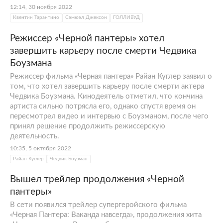
12:14, 30 ноября 2022
Квентин Тарантино
Сэмюэл Джексон
ГОЛЛИВУД
Режиссер «Черной пантеры» хотел
завершить карьеру после смерти Чедвика
Боузмана
Режиссер фильма «Черная пантера» Райан Куглер заявил о
том, что хотел завершить карьеру после смерти актера
Чедвика Боузмана. Кинодеятель отметил, что кончина
артиста сильно потрясла его, однако спустя время он
пересмотрел видео и интервью с Боузманом, после чего
принял решение продолжить режиссерскую
деятельность.
10:35, 5 октября 2022
Райан Куглер
Чедвик Боузман
Вышел трейлер продолжения «Черной
пантеры»
В сети появился трейлер супергеройского фильма
«Черная Пантера: Ваканда навсегда», продолжения хита