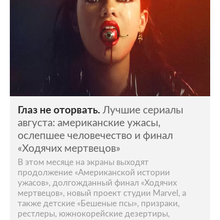
Глаз не оторвать.
Лучшие сериалы
августа: американские ужасы,
ослепшее человечество и финал
«Ходячих мертвецов»
В этом месяце на экраны выходят
продолжение «Американской истории
ужасов», долгожданный финал «Ходячих
мертвецов», новый проект студии Marvel, а
также детские «Бешеные псы», призраки,
рестлеры, южнокорейские дезертиры,