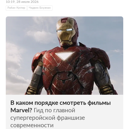
10:19, 28 июля 2026
Райан Куглер
Чедвик Боузман
В каком порядке смотреть фильмы
Marvel?
Гид по главной
супергеройской франшизе
современности