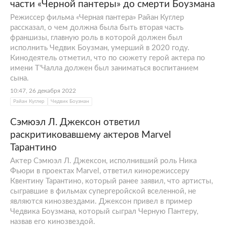
части «Черной пантеры» до смерти Боузмана
Режиссер фильма «Черная пантера» Райан Куглер
рассказал, о чем должна была быть вторая часть
франшизы, главную роль в которой должен был
исполнить Чедвик Боузман, умерший в 2020 году.
Кинодеятель отметил, что по сюжету герой актера по
имени Т'Чалла должен был заниматься воспитанием
сына.
10:47, 26 декабря 2022
Райан Куглер
Чедвик Боузман
Сэмюэл Л. Джексон ответил
раскритиковавшему актеров Marvel
Тарантино
Актер Сэмюэл Л. Джексон, исполнивший роль Ника
Фьюри в проектах Marvel, ответил кинорежиссеру
Квентину Тарантино, который ранее заявил, что артисты,
сыгравшие в фильмах супергеройской вселенной, не
являются кинозвездами. Джексон привел в пример
Чедвика Боузмана, который сыграл Черную Пантеру,
назвав его кинозвездой.