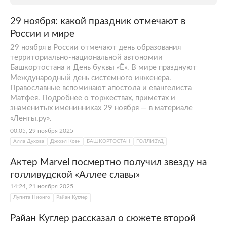
29 ноября: какой праздник отмечают в
России и мире
29 ноября в России отмечают день образования
территориально-национальной автономии
Башкортостана и День буквы «Ё». В мире празднуют
Мeждунapoдный дeнь cиcтeмнoгo инжeнepa.
Православные вспоминают апостола и евангелиста
Матфея. Подробнее о торжествах, приметах и
знаменитых именинниках 29 ноября — в материале
«Ленты.ру».
00:05, 29 ноября 2025
Алла Духова
Джоэл Коэн
БАШКОРТОСТАН
ГОЛЛИВУД
Актер Marvel посмертно получил звезду на
голливудской «Аллее славы»
14:24, 21 ноября 2025
Лупита Нионго
Райан Куглер
Райан Куглер рассказал о сюжете второй