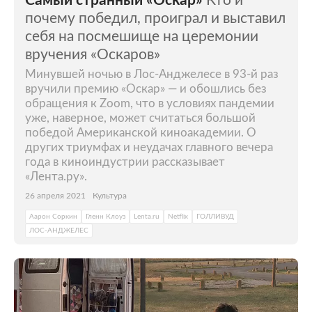
Самый странный «Оскар»
Кто и
почему победил, проиграл и выставил
себя на посмешище на церемонии
вручения «Оскаров»
Минувшей ночью в Лос-Анджелесе в 93-й раз
вручили премию «Оскар» — и обошлись без
обращения к Zoom, что в условиях пандемии
уже, наверное, может считаться большой
победой Американской киноакадемии. О
других триумфах и неудачах главного вечера
года в киноиндустрии рассказывает
«Лента.ру».
26 апреля 2021
Культура
Аарон Соркин
Гленн Клоуз
Lenta.ru
Netflix
ГОЛЛИВУД
ЛОС-АНДЖЕЛЕС