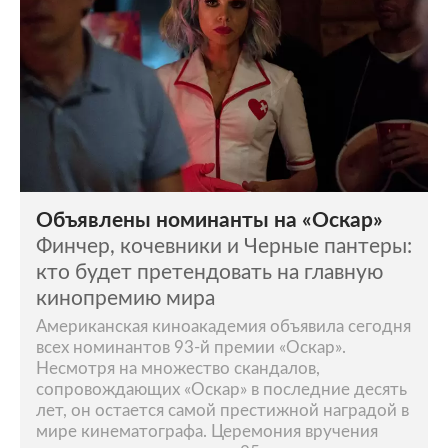
Объявлены номинанты на «Оскар»
Финчер, кочевники и Черные пантеры:
кто будет претендовать на главную
кинопремию мира
Американская киноакадемия объявила сегодня
всех номинантов 93-й премии «Оскар».
Несмотря на множество скандалов,
сопровождающих «Оскар» в последние десять
лет, он остается самой престижной наградой в
мире кинематографа. Церемония вручения