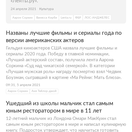
«Ленты.ру».
24 апреля 2021
Культура
Аарон Соркин
Ванесса Кирби
Lenta.ru
ФБР
ЛОС-АНДЖЕЛЕС
Названы лучшие фильмы и сериалы года по
версии американских актеров
Гильдия киноактеров США назвала лучшие фильмы и
сериалы 2020 года. Победу в главной номинации,
«Лучший актерский состав», получила лента Аарона
Соркина «Суд над чикагской семеркой». В категории
«Лучшая мужская роль» награду посмертно взял Чедвик
Боузман, сыгравший в картине «Ма Рейни: Мать блюза».
09:31, 5 апреля 2021
Аарон Соркин
Аня Тейлор-джой
Ушедший из школы мальчик стал самым
юным ресторатором в мире в 11 лет
12-летний мальчик из Лондона Омари МакКуин стал
самым юным ресторатором в мире и написал кулинарную
книгу. Подросток утверждает, что научиться готовить