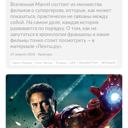
Вселенная Marvel состоит из множества
фильмов о супергероях, которые, как может
показаться, практически не связаны между
собой. На самом деле, каждая история
развивается по порядку. О том, как не
запутаться в хронологии франшизы и какие
фильмы точно стоит посмотреть — в
материале «Ленты.ру».
27 апреля 2026
Культура
Аарон Мурхед
Алан Тейлор
Госдума
ЦРУ
ВАШИНГТОН
ВЕНЕЦИЯ