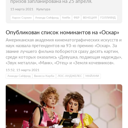
призов запланирована на 25 апреля.
15 марта 2021
Культура
Аарон Соркин
Аманда Сейфрид
Netflix
ФБР
ВЕНЕЦИЯ
ГОЛЛИВУД
Опубликован список номинантов на «Оскар»
Американская академия кинематографических искусств и
наук назвала претендентов на 93-ю премию «Оскар». За
звание лучшего фильма поборются сразу десять картин,
среди которых оказались «Девушка, подающая надежды»,
«Звук металла», «Манк», «Отец» и «Земля кочевников».
15:52, 15 марта 2021
Аманда Сайфред
Ванесса Кирби
ЛОС-АНДЖЕЛЕС
МАЙАМИ