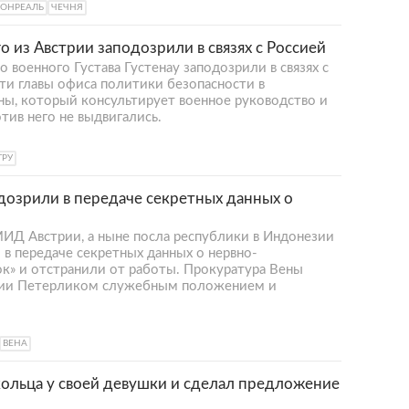
ОНРЕАЛЬ
ЧЕЧНЯ
 из Австрии заподозрили в связях с Россией
 военного Густава Густенау заподозрили в связях с
ти главы офиса политики безопасности в
ы, который консультирует военное руководство и
тив него не выдвигались.
ГРУ
дозрили в передаче секретных данных о
МИД Австрии, а ныне посла республики в Индонезии
в передаче секретных данных о нервно-
к» и отстранили от работы. Прокуратура Вены
нии Петерликом служебным положением и
ВЕНА
ольца у своей девушки и сделал предложение