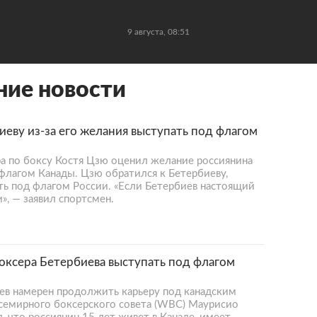
9 августа, 08:51
ние новости
иеву из-за его желания выступать под флагом
 по боксу Костя Цзю оценил желание россиянина
флагом Канады. Цзю обратился к Бетербиеву,
ть под флагом России. «Если Бетербиев настоящий
», — заявил спортсмен.
оксера Бетербиева выступать под флагом
ев намерен продолжить карьеру под канадским
семирного боксерского совета (WBC) Маурисио