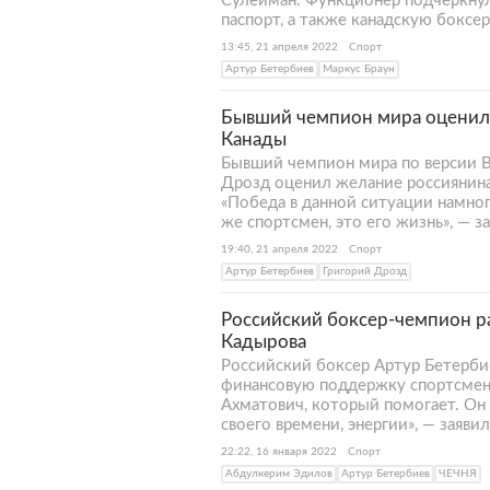
Сулейман. Функционер подчеркнул,
паспорт, а также канадскую боксе
13:45, 21 апреля 2022
Спорт
Артур Бетербиев
Маркус Браун
Бывший чемпион мира оценил 
Канады
Бывший чемпион мира по версии В
Дрозд оценил желание россиянина
«Победа в данной ситуации намног
же спортсмен, это его жизнь», — з
19:40, 21 апреля 2022
Спорт
Артур Бетербиев
Григорий Дрозд
Российский боксер-чемпион р
Кадырова
Российский боксер Артур Бетерби
финансовую поддержку спортсменов
Ахматович, который помогает. Он 
своего времени, энергии», — заяви
22:22, 16 января 2022
Спорт
Абдулкерим Эдилов
Артур Бетербиев
ЧЕЧНЯ