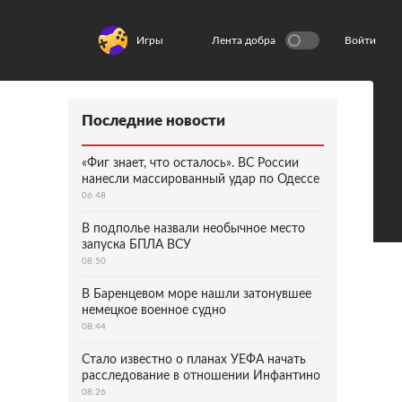
Игры
Лента добра
Войти
Последние новости
«Фиг знает, что осталось». ВС России
нанесли массированный удар по Одессе
06:48
В подполье назвали необычное место
запуска БПЛА ВСУ
08:50
В Баренцевом море нашли затонувшее
немецкое военное судно
08:44
Стало известно о планах УЕФА начать
расследование в отношении Инфантино
08:26