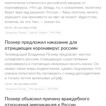
скептически относится к российской вакцине от
коронавируса. «Что до Запада, то, к сожалению, политика
берет верх над разумом. Россия — бяка, поэтому ничего
хорошего она произвести на свет не может. Идиотство,
конечно, но это так», — сказал он.
06:03, 28 сентября 2020
Владимир Познер
Сергей Собянин
МОСКВА
Познер предложил наказание для
отрицающих коронавирус россиян
Телеведущий Владимир Познер предлагает жестко
штрафовать россиян, отрицающих существование
коронавируса и считающих ненужным носить маски. Он
назвал такие меры корректными, однако подчеркнул, что
сначала попытался бы поговорить с ковид-диссидентами,
и только потом выписывал штраф.
13:31, 28 сентября 2020
Владимир Познер
Фил Донахью
МОСКВА
Познер объяснил причину враждебного
отношения американцев к России