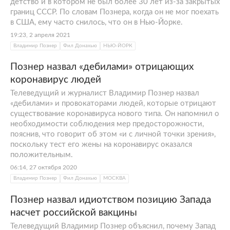
детство и в котором не был более 30 лет из-за закрытых
границ СССР. По словам Познера, когда он не мог поехать
в США, ему часто снилось, что он в Нью-Йорке.
19:23, 2 апреля 2021
Владимир Познер
Фил Донахью
НЬЮ-ЙОРК
Познер назвал «дебилами» отрицающих
коронавирус людей
Телеведущий и журналист Владимир Познер назвал
«дебилами» и провокаторами людей, которые отрицают
существование коронавируса нового типа. Он напомнил о
необходимости соблюдения мер предосторожности,
пояснив, что говорит об этом «и с личной точки зрения»,
поскольку тест его жены на коронавирус оказался
положительным.
06:14, 27 октября 2020
Владимир Познер
Фил Донахью
МОСКВА
Познер назвал идиотством позицию Запада
насчет российской вакцины
Телеведущий Владимир Познер объяснил, почему Запад