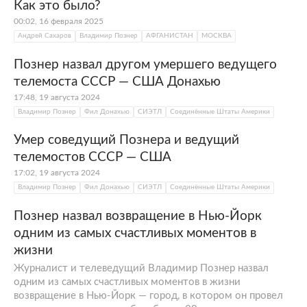
Как это было?
00:02, 16 февраля 2025
Андрей Сахаров
Владимир Познер
АФГАНИСТАН
МОСКВА
Познер назвал другом умершего ведущего
телемоста СССР — США Донахью
17:48, 19 августа 2024
Владимир Познер
Фил Донахью
СИЭТЛ
Соединённые Штаты Америки
Умер соведущий Познера и ведущий
телемостов СССР — США
17:02, 19 августа 2024
Владимир Познер
Фил Донахью
СИЭТЛ
Соединённые Штаты Америки
Познер назвал возвращение в Нью-Йорк
одним из самых счастливых моментов в
жизни
Журналист и телеведущий Владимир Познер назвал
одним из самых счастливых моментов в жизни
возвращение в Нью-Йорк — город, в котором он провел