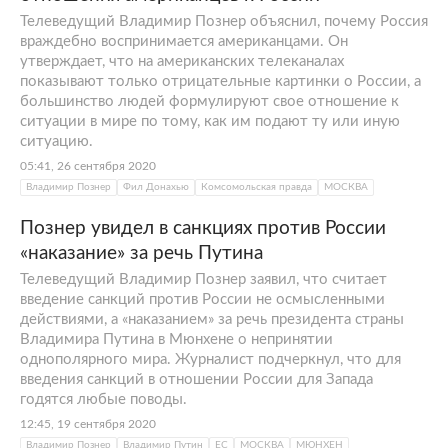
Телеведущий Владимир Познер объяснил, почему Россия
враждебно воспринимается американцами. Он
утверждает, что на американских телеканалах
показывают только отрицательные картинки о России, а
большинство людей формулируют свое отношение к
ситуации в мире по тому, как им подают ту или иную
ситуацию.
05:41, 26 сентября 2020
Владимир Познер
Фил Донахью
Комсомольская правда
МОСКВА
Познер увидел в санкциях против России
«наказание» за речь Путина
Телеведущий Владимир Познер заявил, что считает
введение санкций против России не осмысленными
действиями, а «наказанием» за речь президента страны
Владимира Путина в Мюнхене о непринятии
однополярного мира. Журналист подчеркнул, что для
введения санкций в отношении России для Запада
годятся любые поводы.
12:45, 19 сентября 2020
Владимир Познер
Владимир Путин
ЕС
МОСКВА
МЮНХЕН