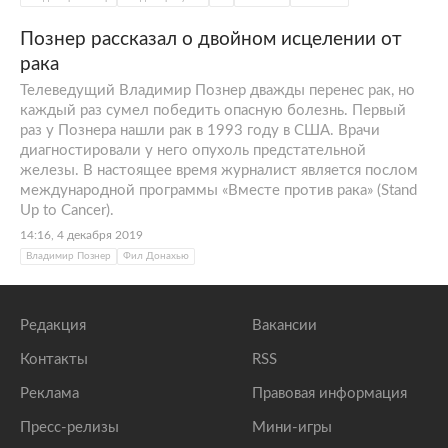
Познер рассказал о двойном исцелении от
рака
Телеведущий Владимир Познер дважды перенес рак, но
каждый раз сумел победить опасную болезнь. Первый
раз у Познера нашли рак в 1993 году в США. Врачи
диагностировали у него опухоль предстательной
железы. В настоящее время журналист является послом
международной программы «Вместе против рака» (Stand
Up to Cancer).
14:16, 4 декабря 2019
Владимир Познер
Фил Донахью
Редакция
Вакансии
Контакты
RSS
Реклама
Правовая информация
Пресс-релизы
Мини-игры