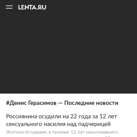
11
A
#Денис Герасимов — Последние новости
Россиянина осудили на 22 года за 12 лет
сексуального насилия над падчерицей
Жителя Астрахани, в течение 12 лет насиловавшего