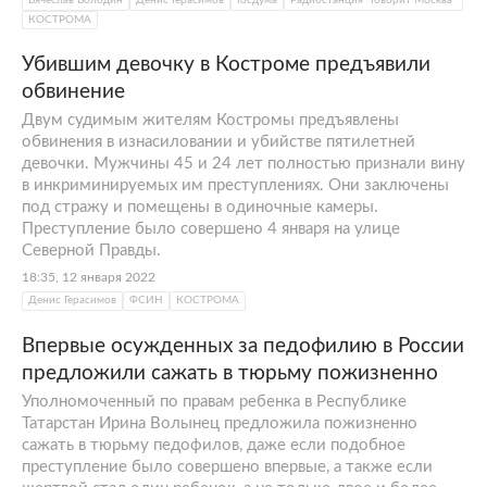
Вячеслав Володин
Денис Герасимов
Госдума
Радиостанция "Говорит Москва"
КОСТРОМА
Убившим девочку в Костроме предъявили
обвинение
Двум судимым жителям Костромы предъявлены
обвинения в изнасиловании и убийстве пятилетней
девочки. Мужчины 45 и 24 лет полностью признали вину
в инкриминируемых им преступлениях. Они заключены
под стражу и помещены в одиночные камеры.
Преступление было совершено 4 января на улице
Северной Правды.
18:35, 12 января 2022
Денис Герасимов
ФСИН
КОСТРОМА
Впервые осужденных за педофилию в России
предложили сажать в тюрьму пожизненно
Уполномоченный по правам ребенка в Республике
Татарстан Ирина Волынец предложила пожизненно
сажать в тюрьму педофилов, даже если подобное
преступление было совершено впервые, а также если