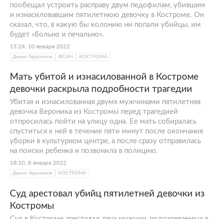
пообещал устроить расправу двум педофилам, убившим
и изнасиловавшим пятилетнюю девочку в Костроме. Он
сказал, что, в какую бы колонию ни попали убийцы, им
будет «больно и печально».
13:24, 10 января 2022
Денис Герасимов
ФСИН
КОСТРОМА
Мать убитой и изнасилованной в Костроме
девочки раскрыла подробности трагедии
Убитая и изнасилованная двумя мужчинами пятилетняя
девочка Вероника из Костромы перед трагедией
отпросилась пойти на улицу одна. Ее мать собиралась
спуститься к ней в течение пяти минут после окончания
уборки в культурном центре, а после сразу отправилась
на поиски ребенка и позвонила в полицию.
18:10, 8 января 2022
Денис Герасимов
КОСТРОМА
Суд арестовал убийц пятилетней девочки из
Костромы
Суд в Костроме арестовал двух мужчин, подозреваемых в