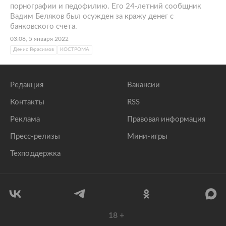
порнографии и педофилию. Его 24-летний сообщник
Вадим Беляков был осужден за кражу денег с
банковского счета.
03:08, 5 января 2022
Денис Герасимов
КОСТРОМА
Редакция
Вакансии
Контакты
RSS
Реклама
Правовая информация
Пресс-релизы
Мини-игры
Техподдержка
18
+