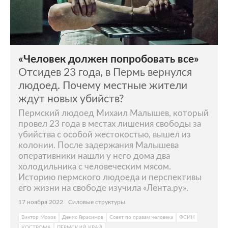
«Человек должен попробовать все»
Отсидев 23 года, в Пермь вернулся
людоед. Почему местные жители
ждут новых убийств?
Пермский людоед Михаил Малышев, который
провел 23 года в местах лишения свободы за
убийства с особой жестокостью, вышел из
колонии. После задержания Малышева
оперативники нашли у него дома два
холодильника с человеческим мясом.
Историю пермского людоеда и перспективы
его жизни на свободе изучила «Лента.ру».
17 ноября 2022
Силовые структуры
Виктор Мохов
Денис Герасимов
Совет по правам человека
ФСИН
КОСТРОМА
ПЕРМСКИЙ КРАЙ