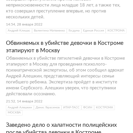
неприкосновенности лица младше 18 лет, а также тех,
кто совершил преступление впервые, но против
нескольких детей.
14:54, 28 января 2022
Андрей Клишас
Валентина Матвиенко
Госдума
Единая Россия
КОСТРОМА
Обвиняемых в убийстве девочки в Костроме
этапируют в Москву
Обвиняемых в убийстве пятилетней девочки в Костроме
этапируют в Москву для проведения психолого-
психиатрической экспертизы, об этом сообщил адвокат
Андрей Алешкин, представляющий интересы семьи
погибшего ребенка. Экспертиза пройдет в институте
имени Сербского. Алешкин уверен, что преступники
действовали осознанно.
21:52, 14 января 2022
Андрей Алешкин
Денис Герасимов
ИТАР-ТАСС
ФСИН
КОСТРОМА
МОСКВА
Заведено дело о халатности полицейских
после убийства девочки в Костроме