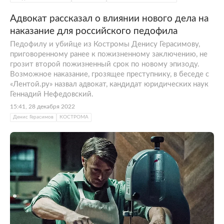
Адвокат рассказал о влиянии нового дела на
наказание для российского педофила
Педофилу и убийце из Костромы Денису Герасимову,
приговоренному ранее к пожизненному заключению, не
грозит второй пожизненный срок по новому эпизоду.
Возможное наказание, грозящее преступнику, в беседе с
«Лентой.ру» назвал адвокат, кандидат юридических наук
Геннадий Нефедовский.
15:41, 28 декабря 2022
Денис Герасимов
КОСТРОМА