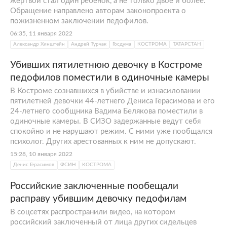
жертвой стал один ребенок, а не только двое и более.
Обращение направлено авторам законопроекта о
пожизненном заключении педофилов.
06:35, 11 января 2022
Александр Хинштейн
Андрей Турчак
Госдума
КОСТРОМА
ТАТАРСТАН
Убивших пятилетнюю девочку в Костроме
педофилов поместили в одиночные камеры
В Костроме сознавшихся в убийстве и изнасиловании
пятилетней девочки 44-летнего Дениса Герасимова и его
24-летнего сообщника Вадима Белякова поместили в
одиночные камеры. В СИЗО задержанные ведут себя
спокойно и не нарушают режим. С ними уже пообщался
психолог. Других арестованных к ним не допускают.
15:28, 10 января 2022
Денис Герасимов
ФСИН
КОСТРОМА
Российские заключенные пообещали
расправу убившим девочку педофилам
В соцсетях распространили видео, на котором
российский заключенный от лица других сидельцев