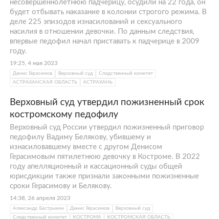
несовершеннолетнюю падчерицу, осудили на 22 года, он
будет отбывать наказание в колонии строгого режима. В
деле 225 эпизодов изнасилований и сексуального
насилия в отношении девочки. По данным следствия,
впервые педофил начал приставать к падчерице в 2009
году.
19:25, 4 мая 2023
Денис Герасимов
Верховный суд
Следственный комитет
АСТРАХАНСКАЯ ОБЛАСТЬ
АСТРАХАНЬ
Верховный суд утвердил пожизненный срок
костромскому педофилу
Верховный суд России утвердил пожизненный приговор
педофилу Вадиму Белякову, убившему и
изнасиловавшему вместе с другом Денисом
Герасимовым пятилетнюю девочку в Костроме. В 2022
году апелляционный и кассационный суды общей
юрисдикции также признали законными пожизненные
сроки Герасимову и Белякову.
14:38, 26 апреля 2023
Александр Бастрыкин
Денис Герасимов
Верховный суд
Следственный комитет
КОСТРОМА
КОСТРОМСКАЯ ОБЛАСТЬ