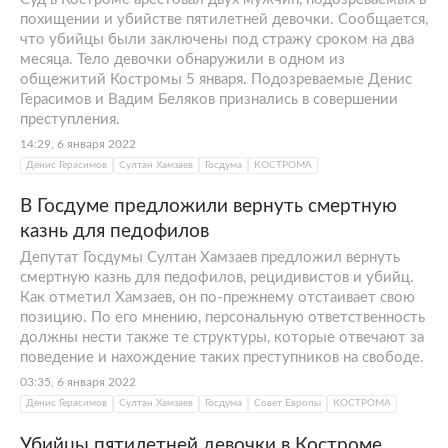
похищении и убийстве пятилетней девочки. Сообщается,
что убийцы были заключены под стражу сроком на два
месяца. Тело девочки обнаружили в одном из
общежитий Костромы 5 января. Подозреваемые Денис
Герасимов и Вадим Беляков признались в совершении
преступления.
14:29, 6 января 2022
Денис Герасимов
Султан Хамзаев
Госдума
КОСТРОМА
В Госдуме предложили вернуть смертную
казнь для педофилов
Депутат Госдумы Султан Хамзаев предложил вернуть
смертную казнь для педофилов, рецидивистов и убийц.
Как отметил Хамзаев, он по-прежнему отстаивает свою
позицию. По его мнению, персональную ответственность
должны нести также те структуры, которые отвечают за
поведение и нахождение таких преступников на свободе.
03:35, 6 января 2022
Денис Герасимов
Султан Хамзаев
Госдума
Совет Европы
КОСТРОМА
Убийцы пятилетней девочки в Костроме