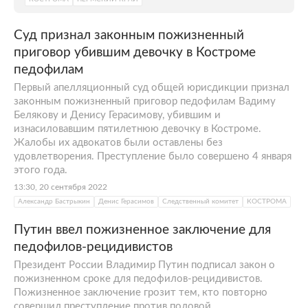
Суд признал законным пожизненный
приговор убившим девочку в Костроме
педофилам
Первый апелляционный суд общей юрисдикции признал
законным пожизненный приговор педофилам Вадиму
Белякову и Денису Герасимову, убившим и
изнасиловавшим пятилетнюю девочку в Костроме.
Жалобы их адвокатов были оставлены без
удовлетворения. Преступление было совершено 4 января
этого года.
13:30, 20 сентября 2022
Александр Бастрыкин
Денис Герасимов
Следственный комитет
КОСТРОМА
Путин ввел пожизненное заключение для
педофилов-рецидивистов
Президент России Владимир Путин подписал закон о
пожизненном сроке для педофилов-рецидивистов.
Пожизненное заключение грозит тем, кто повторно
совершил преступление против половой