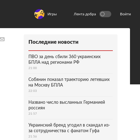
Игры
Лента добра
Войти
Последние новости
ПВО за день сбили 360 украинских
БПЛА над регионами РФ
21:00
Собянин показал траекторию летевших
на Москву БПЛА
22:03
Названо число высланных Германией
россиян
21:57
Украинский бренд угодил в скандал из-
за сотрудничества с фанатом Гуфа
21:56