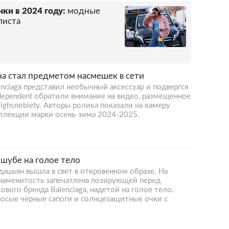
ки в 2024 году:
модные
листа
тча стал предметом насмешек в сети
ciaga представил необычный аксессуар и подвергся
dependent обратили внимание на видео, размещенное
ighsnobiety. Авторы ролика показали на камеру
оллекции марки осень-зима 2024-2025.
 шубе на голое тело
ашьян вышла в свет в откровенном образе. На
наменитость запечатлена позирующей перед
вого бренда Balenciaga, надетой на голое тело.
носые черные сапоги и солнцезащитные очки с