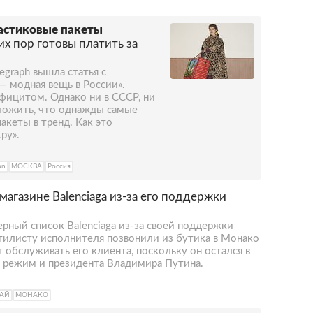
ластиковые пакеты
х пор готовы платить за
legraph вышла статья с
— модная вещь в России».
фицитом. Однако ни в СССР, ни
оложить, что однажды самые
акеты в тренд. Как это
ру».
on
МОСКВА
Россия
магазине Balenciaga из-за его поддержки
рный список Balenciaga из-за своей поддержки
Стилисту исполнителя позвонили из бутика в Монако
 обслуживать его клиента, поскольку он остался в
 режим и президента Владимира Путина.
АЙ
МОНАКО