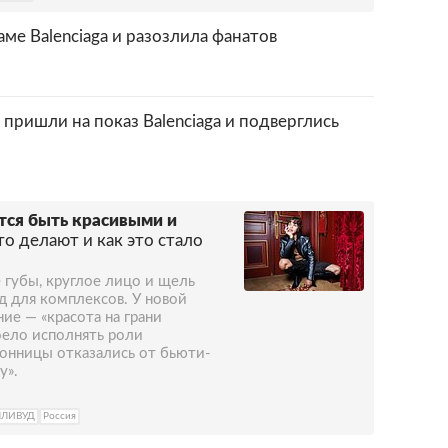
ме Balenciaga и разозлила фанатов
пришли на показ Balenciaga и подверглись
ся быть красивыми и
о делают и как это стало
 губы, круглое лицо и щель
 для комплексов. У новой
ие — «красота на грани
оело исполнять роли
лонницы отказались от бьюти-
у».
ЛЛИВУД
Россия