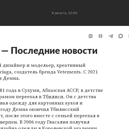
8 августа, 22:04
 — Последние новости
 дизайнер и модельер, креативный
iaga, создатель бренда Vetements. С 2021
м Демна.
81 года в Сухуми, Абхазская АССР, в детстве
урамом переехал в
Тбилиси
. Он с детства
авал одежду для картонных кукол и
1 году Демна окончил Тбилисский
, после этого вместе с семьей переехал в
верпен
. В 2006 году Гвасалия получил
дизайна одежды в Королевской академии