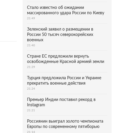
Стало известно об ожидании
массированного удара России по Киеву
21:49
Зеленский заявил о размещении в
России 50 тысяч северокорейских
военных
21:40
Стране ЕС предложили вернуть
освобожденные Красной армией земли
21:29
Турция предложила России и Украине
прекратить военные действия
21:24
Премьер Индии поставил рекорд в
Instagram
21:21
Россиянин выиграл золото чемпионата
Европы по современному пятиборью
21:14