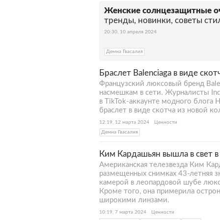
Женские солнцезащитные оч
тренды, новинки, советы сти
20:30, 10 апреля 2024
Демна Гвасалия
Браслет Balenciaga в виде ско
Французский люксовый бренд Balen
насмешкам в сети. Журналисты In
в TikTok-аккаунте модного блога H
браслет в виде скотча из новой к
12:19, 12 марта 2024
Ценности
Демна Гвасалия
Ким Кардашьян вышла в свет в
Американская телезвезда Ким Кард
размещенных снимках 43-летняя з
камерой в леопардовой шубе люксо
Кроме того, она примерила остро
широкими линзами.
10:19, 7 марта 2024
Ценности