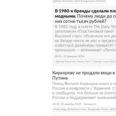
Демна Гвасалия
Ким Кардашьян
Россия
В 1980-х бренды сделали п
модными.
Почему люди до си
них сотни тысяч рублей?
В 1982 году в газете The Daily Te
заголовком «Пластиковый пакет 
Высокий спрос объяснили его де
на Западе никто не мог и предп
известные дизайнеры превратят п
произошло — вспоминает «Лента.
00:01, 10 февраля 2024
Демна Гвасалия
Канье Уэст
Chanel
Louis Vuitt
Киркорову не продали вещи в 
Путина
Певец Филипп Киркоров попал в че
России в конфликте с Украиной. 
и сообщили, что больше не смогут
России и поддерживает нынешний
10:42, 18 декабря 2023
Ценности
Александр Добровинский
Владимир Путин
ДУБ