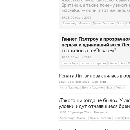
известно о музыканте, который б
Британии, а также почему многи
EsDeeKid — один и тот же челове
19:28, 20 марта 2026
Александр Маккуин
Демна Гвасалия
Gucci
И
Гвинет Пэлтроу в прозрачно
перьях и удививший всех Ле
творилось на «Оскаре»?
10:28, 16 марта 2026
Белла Торн
Виттория Черетти
Chanel
Dior
Л
Рената Литвинова снялась в 
13:24, 16 января 2026
Ценности
Алла Пугачева
Демна Гвасалия
Gucci
Россия
«Такого никогда не было». У л
уловки идут отчаявшиеся бре
00:01, 16 декабря 2025
Ценности
Александр Маккуин
Демна Гвасалия
Chanel
Dio