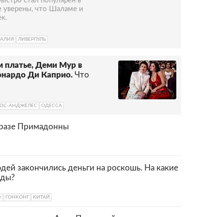
ыстро стал популярен в
е уверены, что Шаламе и
к.
ТАЛИЯ
ЛИВЕРПУЛЬ
м платье, Деми Мур в
онардо Ди Каприо.
Что
ОС-АНДЖЕЛЕС
ОДЕССА
образе Примадонны
юдей закончились деньги на роскошь. На какие
нды?
r
ГОНКОНГ
КИТАЙ