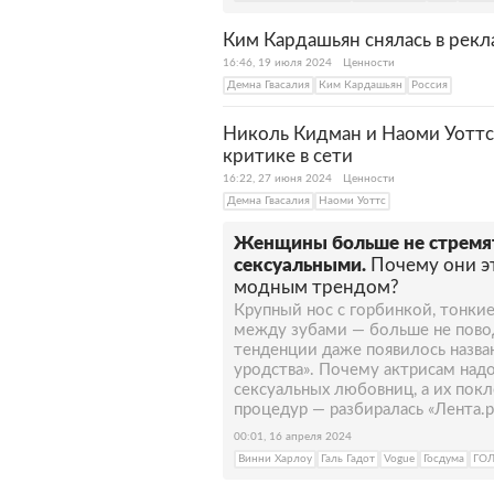
Ким Кардашьян снялась в рекла
16:46, 19 июля 2024
Ценности
Демна Гвасалия
Ким Кардашьян
Россия
Николь Кидман и Наоми Уоттс 
критике в сети
16:22, 27 июня 2024
Ценности
Демна Гвасалия
Наоми Уоттс
Женщины больше не стремят
сексуальными.
Почему они эт
модным трендом?
Крупный нос с горбинкой, тонкие
между зубами — больше не повод
тенденции даже появилось назван
уродства». Почему актрисам над
сексуальных любовниц, а их пок
процедур — разбиралась «Лента.р
00:01, 16 апреля 2024
Винни Харлоу
Галь Гадот
Vogue
Госдума
ГО