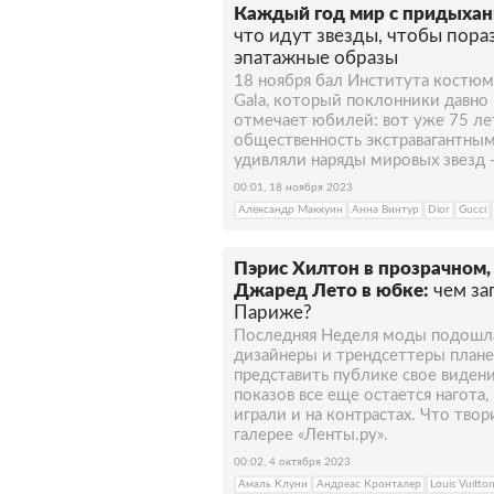
Каждый год мир с придыхани
что идут звезды, чтобы пора
эпатажные образы
18 ноября бал Института костю
Gala, который поклонники давно
отмечает юбилей: вот уже 75 ле
общественность экстравагантным
удивляли наряды мировых звезд —
00:01, 18 ноября 2023
Александр Маккуин
Анна Винтур
Dior
Gucci
Пэрис Хилтон в прозрачном,
Джаред Лето в юбке:
чем за
Париже?
Последняя Неделя моды подошла 
дизайнеры и трендсеттеры плане
представить публике свое виден
показов все еще остается нагота
играли и на контрастах. Что тво
галерее «Ленты.ру».
00:02, 4 октября 2023
Амаль Клуни
Андреас Кронталер
Louis Vuitto