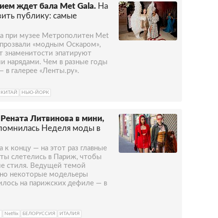
ем ждет бала Met Gala.
На
зить публику: самые
ма при музее Метрополитен Met
 прозвали «модным Оскаром»,
т знаменитости эпатируют
и нарядами. Чем в разные годы
 в галерее «Ленты.ру».
КИТАЙ
НЬЮ-ЙОРК
 Рената Литвинова в мини,
помнилась Неделя моды в
к концу — на этот раз главные
ты слетелись в Париж, чтобы
ие стиля. Ведущей темой
, но некоторые модельеры
рилось на парижских дефиле — в
n
Netflix
БЕЛОРУССИЯ
ИТАЛИЯ