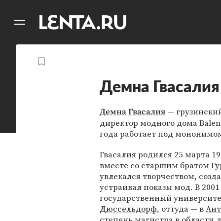
11
A
Демна Гвасалия
— грузинский
Демна Гвасалия
директор модного дома Balenc
года работает под мононимо
Гвасалия родился 25 марта 19
вместе со старшим братом Г
увлекался творчеством, созд
устраивал показы мод. В 200
государственный университет
Дюссельдорф
, оттуда — в
Ант
степень магистра в области 