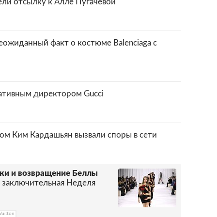
ели отсылку к Алле Пугачевой
ожиданный факт о костюме Balenciaga с
еативным директором Gucci
том Ким Кардашьян вызвали споры в сети
нки и возвращение Беллы
 заключительная Неделя
Vuitton