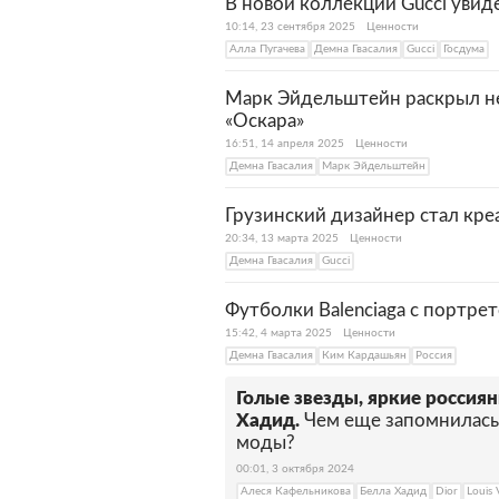
В новой коллекции Gucci увид
10:14, 23 сентября 2025
Ценности
Алла Пугачева
Демна Гвасалия
Gucci
Госдума
Марк Эйдельштейн раскрыл не
«Оскара»
16:51, 14 апреля 2025
Ценности
Демна Гвасалия
Марк Эйдельштейн
Грузинский дизайнер стал кр
20:34, 13 марта 2025
Ценности
Демна Гвасалия
Gucci
Футболки Balenciaga с портре
15:42, 4 марта 2025
Ценности
Демна Гвасалия
Ким Кардашьян
Россия
Голые звезды, яркие россия
Хадид.
Чем еще запомнилась
моды?
00:01, 3 октября 2024
Алеся Кафельникова
Белла Хадид
Dior
Louis 